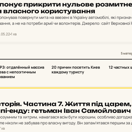
по­нує прик­ри­ти нуль­о­ве роз­мит­н
влас­но­го ко­рис­ту­ван­ня
ропонував повернути мита на ввезені в Україну автомобілі, які призна
ання, а не на потреби армії чи волонтерів. Джерело: сайт Верховної
під…
.05.22
1 хв
5 мате
3
4
5
РЗ: отдалённый массив
20 причин посетить Киев
12 частных 
ева с непоэтичным
каждому туристу
званием
с­то­рія. Час­ти­на 7. Життя під царем,
пі-енду: геть­ман Іван Са­мой­ло­вич
розумним та хитрим, намагався всім бути хорошим, особливо догодж
е ніколи не забував про власну вигоду. Він запам’ятався першим за 
7 хв
 берегів”…