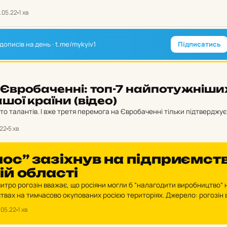
про військового та «сприяти визволенню з полону». Читайте також:…
.05.22
1 хв
дописів на день · t.me/mykyiv1
Підписатись
 Єв­ро­ба­чен­ні: топ-7 най­по­туж­ні­ши
нашої країни (відео)
то талантів. І вже третя перемога на Євробаченні тільки підтверджує
.22
5 хв
ос” за­зіх­нув на під­при­єм­ст
ій об­лас­ті
итро рогозін вважає, що росіяни могли б “налагодити виробництво” 
твах на тимчасово окупованих росією територіях. Джерело: рогозін 
россия-24”. “Щодо звільнених територій, там “роскосмос”,…
.05.22
1 хв