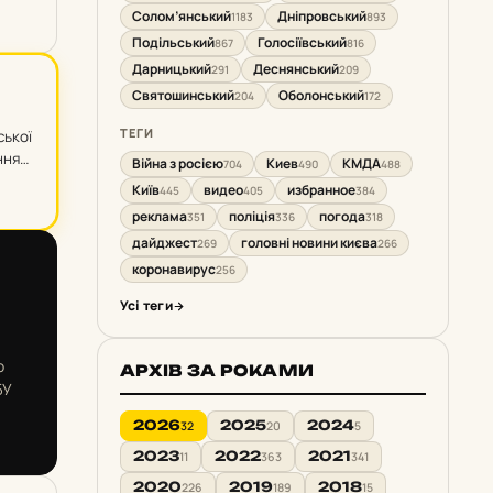
Солом’янський
Дніпровський
1183
893
Подільський
Голосіївський
867
816
Дарницький
Деснянський
291
209
Святошинський
Оболонський
204
172
ТЕГИ
ської
ння
Війна з росією
Киев
КМДА
704
490
488
Київ
видео
избранное
445
405
384
реклама
поліція
погода
351
336
318
дайджест
головні новини києва
269
266
коронавирус
256
Усі теги
о
АРХІВ ЗА РОКАМИ
БУ
2026
2025
2024
32
20
5
2023
2022
2021
11
363
341
2020
2019
2018
226
189
15