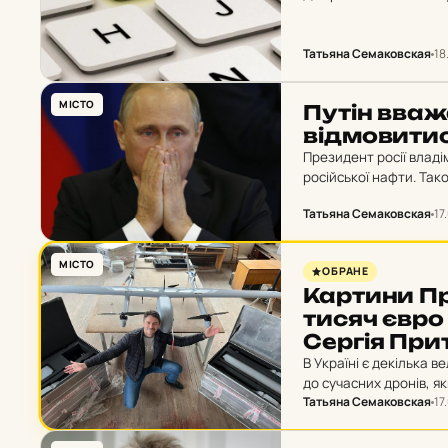
українських захисник
Татьяна Семаковская
18
МІСТО
Путін вваж
від­мо­ви­т
Президент росії владім
російської нафти. Тако
помилки”. Джерело: С
Татьяна Семаковская
17
МІСТО
ОБРАНЕ
Кар­ти­ни П
тисяч євро
Сергія При­
В Україні є декілька 
до сучасних дронів, як
Татьяна Семаковская
17
належить і благодійн