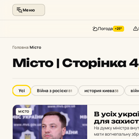
Меню
Погода
+25°
Перейти
до
Головна
/
Місто
контенту
Місто | Сторінка 4
Усі
Війна з росією
история киева
вій
181
38
МІСТО
В усіх ук­ра
для за­хис­
На думку міністра вну
мати вогнепальну збр