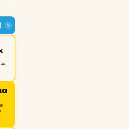
✕
х
 це.
ва
на
в