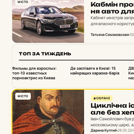
МІСТО
Кабмін про­
ня авто для 
Кабінет міністрів зап
для власного користув
Так, у законопроекті 
Татьяна Семаковская
30
ТОП ЗА ТИЖДЕНЬ
1
2
Фильмы для взрослых:
Де заспівати в Києві: 15
ДВ
топ-10 известных
найкращих караоке-барів
Ки
порноактрис из Киева
на
МІСТО
ОБРАНЕ
Цик­ліч­на і
але без хеп
Іван Самойлович був 
московському царю, ал
Дарина Куптий
28.05.22
роки гетьманом “обох