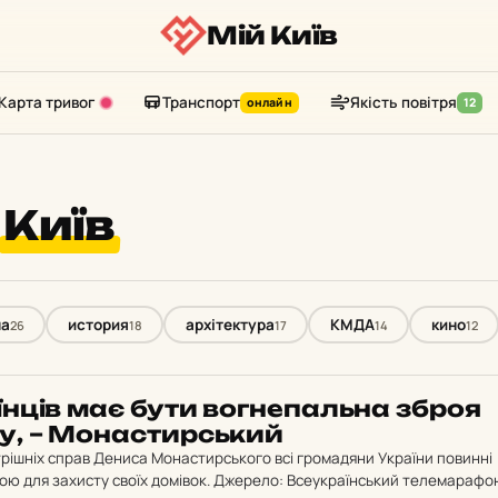
Мій Київ
Карта тривог
Транспорт
Якість повітря
онлайн
12
Київ
на
история
архітектура
КМДА
кино
26
18
17
14
12
­їн­ців має бути вог­не­паль­на зброя
ту, – Мо­нас­тир­ський
трішніх справ Дениса Монастирського всі громадяни України повинні
ою для захисту своїх домівок. Джерело: Всеукраїнський телемарафо