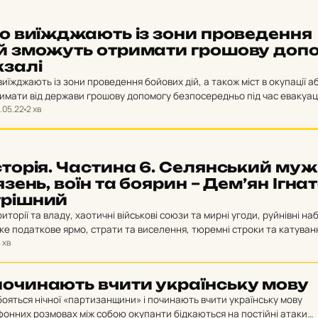
 що ви­ї­жджа­ють із зони про­ве­ден­ня
й змо­жуть от­ри­ма­ти гро­шо­ву до­по
­за­лі
виїжджають із зони проведення бойових дій, а також міст в окупації а
имати від держави грошову допомогу безпосередньо під час евакуаці
.05.22
2 хв
я. Для цього…
с­то­рія. Час­ти­на 6. Се­лян­ський муж
язень, воїн та боярин – Дем’ян Іг­на­т
­ріш­ний
риторії та владу, хаотичні військові союзи та мирні угоди, руйнівні наб
жке податкове ярмо, страти та виселення, тюремні строки та катуван
 хв
підсиджувань…
о­чи­на­ють вчити ук­ра­їн­ську мову
бояться нічної «партизанщини» і починають вчити українську мову
фонних розмовах між собою окупанти бідкаються на постійні атаки