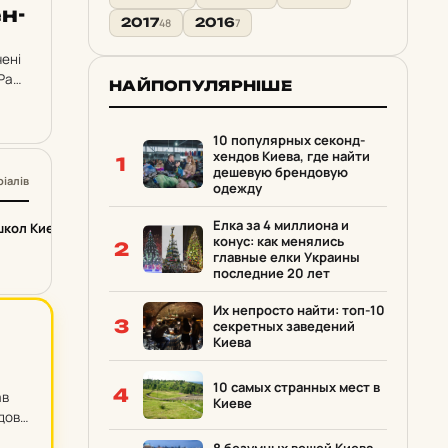
ен­
2017
2016
48
7
чені
 Ради
НАЙПОПУЛЯРНІШЕ
10 популярных секонд-
хендов Киева, где найти
1
дешевую брендовую
ріалів
одежду
Елка за 4 миллиона и
школ Киева
конус: как менялись
2
главные елки Украины
последние 20 лет
Их непросто найти: топ-10
3
секретных заведений
Киева
10 самых странных мест в
4
ав
Киеве
довгі