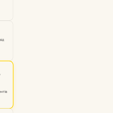
від
0
ентів