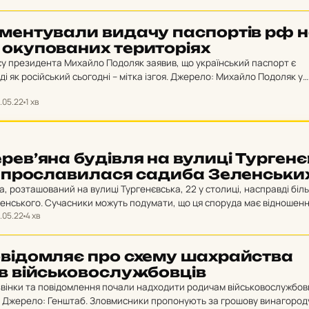
­мен­ту­ва­ли видачу пас­пор­тів рф 
оку­по­ва­них те­ри­то­рі­ях
су президента Михайло Подоляк заявив, що український паспорт є
ді як російський сьогодні – мітка ізгоя. Джерело: Михайло Подоляк у
роби роздавати російські паспорти…
.05.22
1 хв
рев’яна бу­дів­ля на вулиці Тур­ге­нє
 прос­ла­ви­ла­ся садиба Зе­лен­ськи
, розташований на вулиці Тургенєвська, 22 у столиці, насправді біл
ленського. Сучасники можуть подумати, що ця споруда має відношенн
.05.22
4 хв
го. Однак спільне вони…
­ві­дом­ляє про схему шах­рай­ства
в вій­сько­вос­луж­бов­ців
дзвінки та повідомлення почали надходити родичам військовослужбов
. Джерело: Генштаб. Зловмисники пропонують за грошову винагород