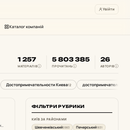
Увійти
Каталог компаній
1 257
5 803 385
26
МАТЕРІАЛІВ
ПРОЧИТАНЬ
АВТОРІВ
i
i
i
Достопримечательности Киева
достопримечательност
12
ФІЛЬТРИ РУБРИКИ
КИЇВ ЗА РАЙОНАМИ
н
Шевченківський
Печерський
5983
1831