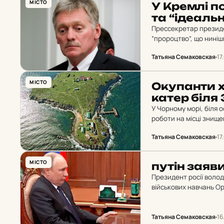
МІСТО
У Кремлі по
та “іде­аль
Прессекретар президе
“пророцтво”, що ниніш
миром, де “голос росії
Татьяна Семаковская
17
МІСТО
Оку­пан­ти х
катер біля Зм
У Чорному морі, біля 
роботи на місці знище
в районі острова Змії
Татьяна Семаковская
17
МІСТО
путін заявив
Президент росії волод
військових навчань Ор
на росЗМІ. За словами
Татьяна Семаковская
16