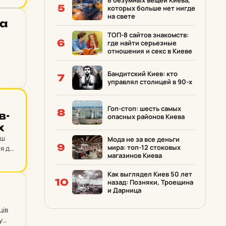
8 безумных вещей Киева,
5
которых больше нет нигде
на свете
на
ТОП-8 сайтов знакомств:
6
где найти серьезные
отношения и секс в Киеве
Бандитский Киев: кто
7
управлял столицей в 90-х
Гоп-стоп: шесть самых
8
в­
опасных районов Киева
х
ьш
Мода не за все деньги
9
мира: топ-12 стоковых
я до
магазинов Киева
Как выглядел Киев 50 лет
10
назад: Позняки, Троещина
и Дарница
ців
у