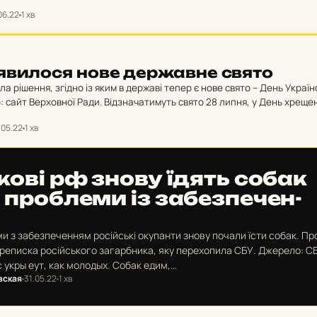
адяни отримали тест на володіння зброєю, починаючи…
06.22
1 хв
 з’яви­ло­ся нове дер­жав­не свято
а рішення, згідно із яким в державі тепер є нове свято – День Україн
 сайт Верховної Ради. Відзначатимуть свято 28 липня, у День хреще
.…
.05.22
1 хв
ько­ві рф знову їдять собак
проб­ле­ми із за­без­пе­чен­
и з забезпеченням російські окупанти знову почали їсти собак. Пр
ереписка російського загарбника, яку перехопила СБУ. Джерело: С
с укры еут, как молодых. Собак едим,…
вская
31.05.22
1 хв