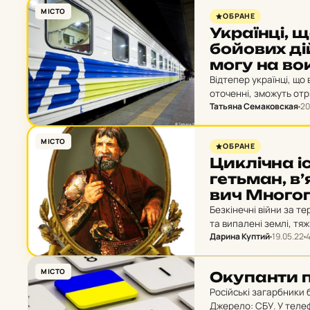
МІСТО
ОБРАНЕ
Ук­ра­їн­ці,
бо­йо­вих ді
мо­гу на вок
Відтепер українці, що 
оточенні, зможуть отр
Татьяна Семаковская
20
Джерело: Укрзалізниц
МІСТО
ОБРАНЕ
Цик­ліч­на і
геть­ман, в’
вич Мно­гог
Безкінечні війни за те
та випалені землі, тя
Дарина Куптий
19.05.22
4
практика доносів та 
МІСТО
Оку­пан­ти п
Російські загарбники 
Джерело: СБУ. У теле