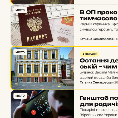
МІСТО
В ОП про­ко
тим­ча­со­во 
Радник керівника Офі
символом героїзму, то
Twitter. “Будь-які сп
Татьяна Семаковская
26
МІСТО
ОБРАНЕ
Ос­тан­ня де
ській – чим
Будинок Василя Маліна
відомий як садиба Зе
Татьяна Семаковская
26
Володимира Зеленсько
МІСТО
Ген­штаб по
для ро­ди­чі
Підозрілі телефонні 
Збройних сил України