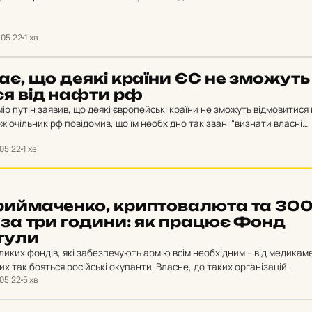
ів на Запоріжжі і вже прощаються фразами…
.05.22
1 хв
ає, що деякі країни ЄС не змо­жуть
и­ся від нафти рф
ір путін заявив, що деякі європейські країни не зможуть відмовитися 
ж очільник рф повідомив, що їм необхідно так звані “визнати власні
NN. “Європейські…
.05.22
1 хв
рий­ма­чен­ко, крип­то­ва­лю­та та 30
 за три години: як працює Фонд
ту­ли
великих фондів, які забезпечують армію всім необхідним – від медикам
их так бояться російські окупанти. Власне, до таких організацій
.05.22
5 хв
ий фонд…