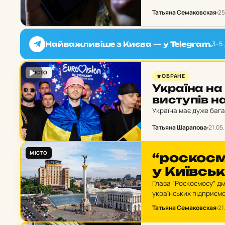
«надати інформацію» 
Татьяна Семаковская
25
3–5 
Найважливіше з Києва — у Telegram.
МІСТО
ОБРАНЕ
Ук­ра­ї­на на
вис­ту­пів 
Україна має дуже бага
Татьяна Шарапова
21.05
МІСТО
“рос­кос­м
у Ки­їв­ськ
Глава “Роскосмосу” дм
українських підприємс
інтерв’ю телеканалу “
Татьяна Семаковская
21