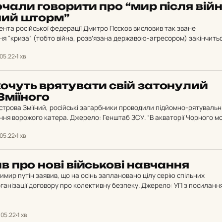
чали го­во­ри­ти про “мир після вій
­ний шторм”
нта російської федерації Дмитро Пєсков висловив так зване
ня “криза” (тобто війна, розв’язана державою-агресором) закінчить
 чутимуть, і де їй буде комфортно існувати”. Джерело:…
.05.22
1 хв
очуть вря­ту­ва­ти свій за­то­ну­лий
і­ї­но­го
острова Зміїний, російські загарбники проводили підйомно-рятувальн
ння ворожого катера. Джерело: Генштаб ЗСУ. “В акваторії Чорного м
ний, відзначено ведення підйомно-рятувальних…
.05.22
1 хв
 про нові вій­сько­ві нав­чан­ня
имир путін заявив, що на осінь заплановано цілу серію спільних
ганізації договору про колективну безпеку. Джерело: УП з посиланн
 глави держави-агресора, кількість…
.05.22
1 хв