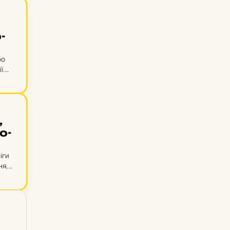
­
бо
ї.
,
о­
іги
ня,