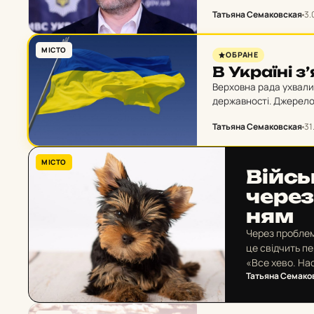
“Насправді наші гром
Татьяна Семаковская
3.
МІСТО
ОБРАНЕ
В Ук­ра­ї­ні
Верховна рада ухвалил
державності. Джерело:
Київської Русі-України
Татьяна Семаковская
31
МІСТО
Вій­с
через 
ням
Через проблем
це свідчить п
«Все хево. На
Татьяна Семако