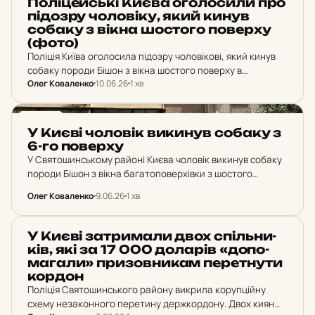
По­лі­цей­ські Києва ого­ло­си­ли про
пі­д­оз­ру чо­ло­ві­ку, який кинув
собаку з вікна шос­то­го по­вер­ху
(фото)
Поліція Київа оголосила підозру чоловікові, який кинув
собаку породи Бішон з вікна шостого поверху в
Олег Коваленко
10.06.26
1 хв
Святошинському районі. Від отриманих травм тварина
загинула на місці. За жорстоке поводження з тваринами
йому…
НОВИНИ
У Києві чо­ло­вік ви­ки­нув собаку з
6-го по­вер­ху
У Святошинському районі Києва чоловік викинув собаку
породи Бішон з вікна багатоповерхівки з шостого
поверху. Пес помер від отриманих травм на місці.
Олег Коваленко
9.06.26
1 хв
НОВИНИ
У Києві зат­ри­ма­ли двох спіль­ни­
ків, які за 17 000 до­ла­рів «до­по­
ма­га­ли» при­зов­ни­кам пе­рет­ну­ти
кордон
Поліція Святошинського району викрила корупційну
схему незаконного перетину держкордону. Двох киян