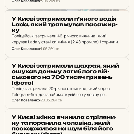
Олег Коваленко
3.06.26
1 хв
затримали за організацію виїзду чоловіків призовного
віку за межі України в обхід офіційних пунктів пропуску
за 17 000 доларів.
НОВИНИ
У Києві зат­ри­ма­ли п’яного водія
Lada, який трав­му­вав па­са­жир­
ку
Поліцейські затримали 46-річного киянина, який
керував Lada у стані сп'яніння (2,48 проміле) і спричинив
автопригоду на Берестейському проспекті у
Олег Коваленко
1.06.26
1 хв
Святошинському районі. Його пасажирка отримала тяжкі
поранення.
НОВИНИ
У Києві зат­ри­ма­ли шахрая, який
ошукав доньку за­гиб­ло­го вій­
сько­во­го на 700 тисяч гри­вень
(фото)
Поліція затримала 20-річного киянина, який через
Telegram-бот для знайомств увійшов у довіру до
Олег Коваленко
20.05.26
1 хв
студентки з Одеси та викрав 700 тисяч гривень. Значна
частина грошей були державними виплатами родині
загиблого військовослужбовця.…
НОВИНИ
У Києві жінка вчи­ни­ла стрі­ля­ни­
ну та по­ра­ни­ла чо­ло­ві­ка, який
пос­кар­жив­ся на шум біля його