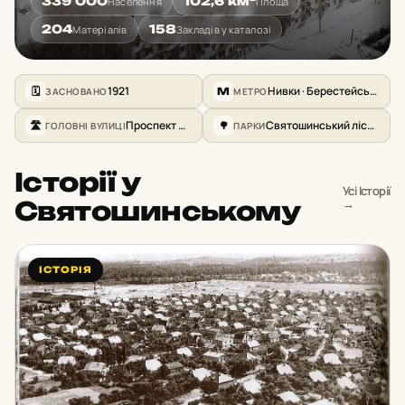
339 000
102,6 км²
Населення
Площа
204
158
Матеріалів
Закладів у каталозі
1921
Нивки · Берестейська · Святошин · Житомирська · Академмістечко
ЗАСНОВАНО
МЕТРО
🗓
M
Проспект Перемоги, Кільцева дорога, Семашка
Святошинський лісопарк, Парк перемоги
ГОЛОВНІ ВУЛИЦІ
ПАРКИ
🛣
🌳
Історії у
Усі Історії
Святошинському
→
ІСТОРІЯ