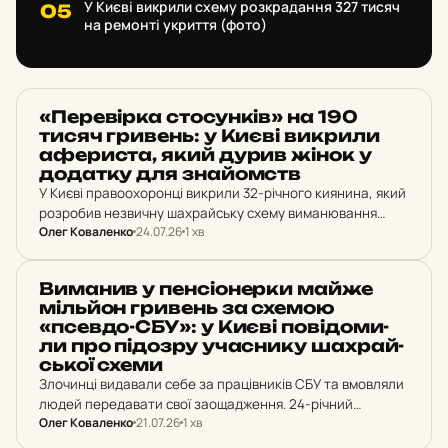
У Києві викрили схему розкрадання 327 тисяч
на ремонті укриття (фото)
НОВИНИ
«Пе­ре­вір­ка сто­сун­ків» на 190
тисяч гри­вень: у Києві вик­ри­ли
афе­рис­та, який дурив жінок у
до­дат­ку для зна­йомств
У Києві правоохоронці викрили 32-річного киянина, який
розробив незвичну шахрайську схему виманювання
Олег Коваленко
24.07.26
1 хв
ювелірних прикрас.
НОВИНИ
Ви­ма­нив у пен­сі­о­нер­ки майже
міль­йон гри­вень за схемою
«псевдо-СБУ»: у Києві по­ві­до­ми­
ли про пі­д­оз­ру учас­ни­ку шах­рай­
ської схеми
Злочинці видавали себе за працівників СБУ та вмовляли
людей передавати свої заощадження. 24-річний
Олег Коваленко
21.07.26
1 хв
мешканець Києва отримав підозру в пособництві
обману, унаслідок якого 81-річна пенсіонерка втратила