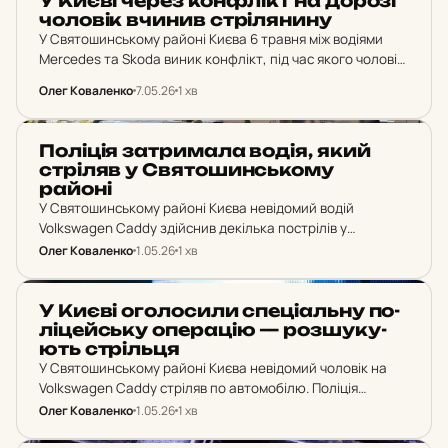
У Києві через кон­флікт на дорозі
чо­ло­вік вчинив стрі­ля­ни­ну
У Святошинському районі Києва 6 травня між водіями
Mercedes та Skoda виник конфлікт, під час якого чоловік
здійснив кілька пострілів у напрямку іншої машини.
Олег Коваленко
7.05.26
1 хв
Патрульна поліція затримала підозрюваного у селі…
НОВИНИ
По­лі­ція зат­ри­ма­ла водія, який
стрі­ляв у Свя­то­шин­сько­му
районі
У Святошинському районі Києва невідомий водій
Volkswagen Caddy здійснив декілька пострілів у
напрямку жінки з дитиною. Поліція оголосила спеціальну
Олег Коваленко
1.05.26
1 хв
операцію, і за три години затримала 46-річного
мешканця Київщини.
НОВИНИ
У Києві ого­ло­си­ли спе­ці­аль­ну по­
лі­цей­ську опе­ра­цію — роз­шу­ку­
ють стріль­ця
У Святошинському районі Києва невідомий чоловік на
Volkswagen Caddy стріляв по автомобілю. Поліція
розпочала спецоперацію. Жертв не виявлено. Останні
Олег Коваленко
1.05.26
1 хв
новини з Києва.