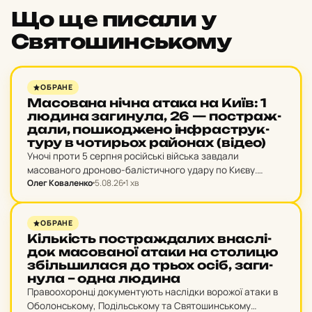
Що ще писали у
Святошинському
НОВИНИ
ОБРАНЕ
Ма­со­ва­на нічна атака на Київ: 1
людина за­ги­ну­ла, 26 — пос­траж­
да­ли, пош­ко­дже­но ін­фрас­трук­
ту­ру в чо­тирь­ох ра­йо­нах (відео)
Уночі проти 5 серпня російські війська завдали
масованого дроново-балістичного удару по Києву.
Олег Коваленко
5.08.26
1 хв
Унаслідок ворожої атаки виникли руйнування та пожежі
в Оболонському, Святошинському, Голосіївському та
Деснянському районах столиці. Одна людина загинула,
НОВИНИ
ОБРАНЕ
…
Кіль­кість пос­траж­да­лих внас­лі­
док ма­со­ва­ної атаки на сто­ли­цю
збіль­ши­ла­ся до трьох осіб, за­ги­
ну­ла – одна людина
Правоохоронці документують наслідки ворожої атаки в
Оболонському, Подільському та Святошинському