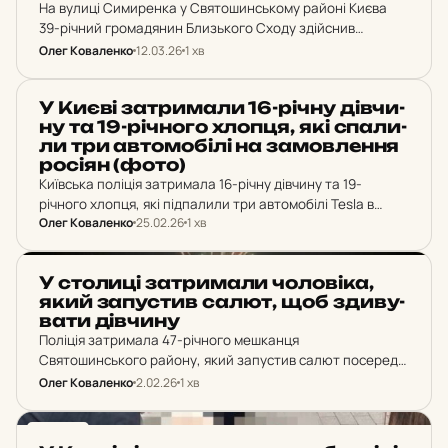
На вулиці Симиренка у Святошинському районі Києва
39-річний громадянин Близького Сходу здійснив
щонайменше сім пострілів у 36-річного киянина. За
Олег Коваленко
12.03.26
1 хв
скоєне йому загрожує до семи років позбавлення волі.
НОВИНИ
У Києві зат­ри­ма­ли 16-річну дів­чи­
ну та 19-річ­но­го хлопця, які спа­ли­
ли три ав­то­мо­бі­лі на за­мов­лен­ня
росіян (фото)
Київська поліція затримала 16-річну дівчину та 19-
річного хлопця, які підпалили три автомобілі Tesla в
Олег Коваленко
25.02.26
1 хв
Святошинському районі за вказівками російських
спецслужб. За злочин їм загрожує до десяти років
позбавлення волі.
НОВИНИ
У сто­ли­ці зат­ри­ма­ли чо­ло­ві­ка,
який за­пус­тив салют, щоб зди­ву­
ва­ти дів­чи­ну
Поліція затримала 47-річного мешканця
Святошинського району, який запустив салют посеред
міста. Правоохоронці виявили правопорушника через
Олег Коваленко
2.02.26
1 хв
публікацію в соціальних мережах. Чоловік пояснив, що
хотів здивувати дівчину, з якою нещодавно
НОВИНИ
познайомився.