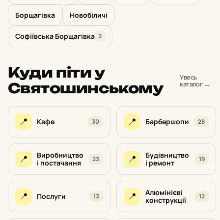
Борщагівка
Новобіличі
Софіївська Борщагівка
2
Куди піти у
Увесь
Святошинському
каталог →
📍
📍
Кафе
Барбершопи
30
28
Виробництво
Будівництво
📍
📍
23
19
і постачання
і ремонт
Алюмінієві
📍
📍
Послуги
13
12
конструкції