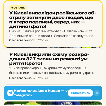
майже мільйон гривень.
НОВИНИ
ОБРАНЕ
У Києві внас­лі­док ро­сій­сько­го об­
стрі­лу за­ги­ну­ли двоє людей, ще
п’я­те­ро по­ра­не­ні, серед них —
дитина (фото)
В ніч на 16 липня росіяни атакували Святошинський та
Дарницький райони столиці. Двоє людей загинули, ще
Олег Коваленко
16.07.26
1 хв
п’ятеро поранені, серед них — дитина, отримали
поранення.
НОВИНИ
У Києві вик­ри­ли схему роз­кра­
дан­ня 327 тисяч на ре­мон­ті ук­
рит­тя (фото)
У Києві правоохоронці викрили схему заволодіння
бюджетними коштами на капітальному ремонті укриття
медичного закладу. Директор підрядної організації та
Олег Коваленко
14.07.26
1 хв
інженер технагляду штучно завищили обсяги робіт,
спричинивши збитки понад 327 тисяч гривень.
Найважливіше з Києва — у
✕
Підписатись
Telegram.