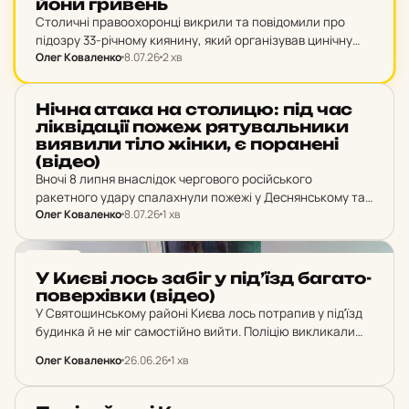
йо­ни гри­вень
Столичні правоохоронці викрили та повідомили про
підозру 33-річному киянину, який організував цинічну
Олег Коваленко
8.07.26
2 хв
шахрайську схему. Позиціонуючи себе як успішного
підприємця, блогер виманював у громадян великі суми
грошей під виглядом фінансування бізнесу.
НОВИНИ
Нічна атака на сто­ли­цю: під час
лік­ві­да­ції пожеж ря­ту­валь­ни­ки
ви­я­ви­ли тіло жінки, є по­ра­не­ні
(відео)
Вночі 8 липня внаслідок чергового російського
ракетного удару спалахнули пожежі у Деснянському та
Олег Коваленко
8.07.26
1 хв
Святошинському районах Києва. На місцях влучань
працювали екстрені служби.
НОВИНИ
У Києві лось забіг у під’їзд ба­га­то­
по­вер­хів­ки (відео)
У Святошинському районі Києва лось потрапив у підʼїзд
будинка й не міг самостійно вийти. Поліцію викликали
місцеві, правоохоронці разом з фахівцями безпечно
Олег Коваленко
26.06.26
1 хв
повернули тварину до лісу.
НОВИНИ