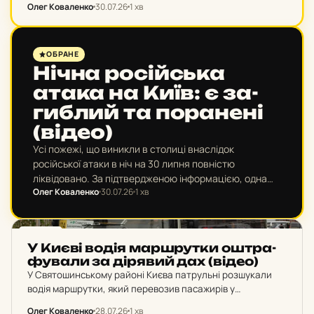
Олег Коваленко
30.07.26
1 хв
районах Києва.
НОВИНИ
ОБРАНЕ
Нічна ро­сій­ська
атака на Київ: є за­
гиб­лий та по­ра­не­ні
(відео)
Усі пожежі, що виникли в столиці внаслідок
російської атаки в ніч на 30 липня повністю
ліквідовано. За підтвердженою інформацією, одна
Олег Коваленко
30.07.26
1 хв
людина загинула, ще двоє дістали поранень.
НОВИНИ
У Києві водія мар­шрут­ки ош­тра­
фу­ва­ли за ді­ря­вий дах (відео)
У Святошинському районі Києва патрульні розшукали
водія маршрутки, який перевозив пасажирів у
несправному транспорті. Під час руху дощова вода
Олег Коваленко
28.07.26
1 хв