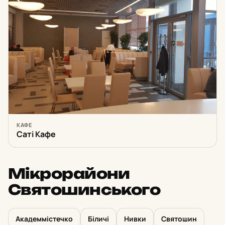
КАФЕ
Саті Кафе
Мікрорайони
Святошинського
Академмістечко
Біличі
Нивки
Святошин