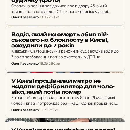
бу­дин­ку (фото)
Столична поліція повідомила про підозру 43-річній
киянці, яка вистрілила в 27-річного чоловіка у дворі
Олег Коваленко
18.05.26
1 хв
житлового будинку на проспекті Академіка Корольова.
Інцидент сталася після того, як потерпілий зробив
зауваження компанії, яка…
НОВИНИ
Водія, який на смерть збив вій­
сько­во­го на блок­пос­ту в Києві,
за­су­ди­ли до 7 років
Київський Святошинський районний суд засудив водія до
7 років позбавлення волі за смертельну ДТП на
блокпосту біля станції метро «Святошин» від 25 липня
Олег Коваленко
16.05.26
2 хв
2023 року. Він їхав зі швидкістю 134,52…
НОВИНИ
У Києві пра­ців­ни­ки метро не
надали де­фіб­ри­ля­тор для чо­ло­
ві­ка, який потім помер
8 травня біля торговельного центру Smart Plaza в Києві
чоловік впав і потребував реанімації. Однак працівники
станції метро «Політехнічний інститут» двічі відмовили
Олег Коваленко
9.05.26
2 хв
надати дефібрилятор. Попри 40 хвилин реанімації,
чоловік помер.
НОВИНИ