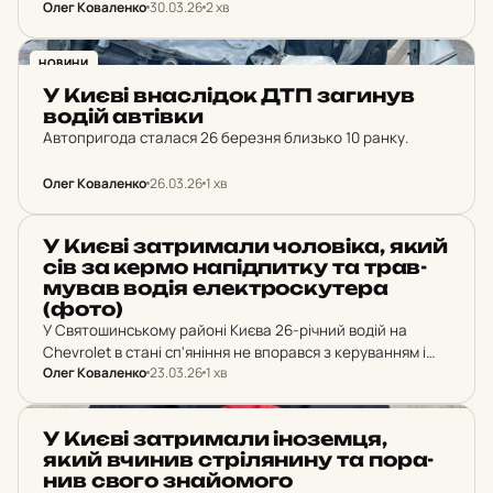
Олег Коваленко
30.03.26
2 хв
експлуатаційний стан – непрацездатний. Причина:
підрядник замість…
НОВИНИ
У Києві внас­лі­док ДТП за­ги­нув
водій ав­тів­ки
Автопригода сталася 26 березня близько 10 ранку.
Олег Коваленко
26.03.26
1 хв
НОВИНИ
У Києві зат­ри­ма­ли чо­ло­ві­ка, який
сів за кермо на­під­пит­ку та трав­
му­вав водія елек­трос­ку­те­ра
(фото)
У Святошинському районі Києва 26-річний водій на
Chevrolet в стані сп'яніння не впорався з керуванням і
Олег Коваленко
23.03.26
1 хв
здійснив наїзд на водія електроскутера. Потерпілого
госпіталізовано з переломами обох ніг.
НОВИНИ
У Києві зат­ри­ма­ли іно­зем­ця,
який вчинив стрі­ля­ни­ну та по­ра­
нив свого зна­йо­мо­го