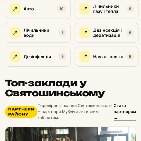
Лічильники
📍
📍
Авто
10
8
газу і тепла
Лічильники
Дезінсекція і
📍
📍
8
6
води
дератизація
📍
📍
Дезінфекція
Наука і освіта
6
5
Топ-заклади у
Святошинському
Стати
Перевірені заклади Святошинського
ПАРТНЕРИ
партнером
— партнери MyKyiv з активним
РАЙОНУ
→
кабінетом.