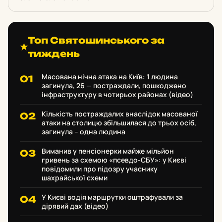
затікала прямо в салон на голови людей.
Топ Святошинського за
★
тиждень
Масована нічна атака на Київ: 1 людина
загинула, 26 — постраждали, пошкоджено
інфраструктуру в чотирьох районах (відео)
Кількість постраждалих внаслідок масованої
атаки на столицю збільшилася до трьох осіб,
загинула – одна людина
Виманив у пенсіонерки майже мільйон
гривень за схемою «псевдо-СБУ»: у Києві
повідомили про підозру учаснику
шахрайської схеми
У Києві водія маршрутки оштрафували за
дірявий дах (відео)