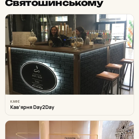
Святошинському
КАФЕ
Кав’ярня Day2Day