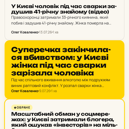
НОВИНИ
У Києві чо­ло­вік під час сварки за­
ду­шив 41-річну зна­йо­му (відео)
Правоохоронці затримали 33-річного киянина, який
побив і задушив 41-річну знайому. Жінка померла на
місці від механічної асфіксії. До Святошинського
Олег Коваленко
13.07.26
1 хв
управління поліції надійшло повідомлення від перехожих
про виявлення тіла жінки у…
НОВИНИ
Су­пе­реч­ка за­кін­чи­ла­
ся вбив­ством: у Києві
жінка під час сварки
за­рі­за­ла чо­ло­ві­ка
Під час спільного вживання алкоголю між подружжям
виник раптовий конфлікт. У розпал сварки жінка
Олег Коваленко
9.07.26
1 хв
завдала чоловікові смертельного ножового поранення.
За скоєний тяжкий злочин їй загрожує до 15 років
позбавлення волі.
НОВИНИ
ОБРАНЕ
Мас­штаб­ний обман у соц­ме­ре­
жах: у Києві зат­ри­ма­ли бло­ге­ра,
який ошукав «ін­вес­то­рів» на міль­