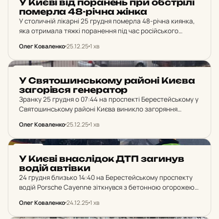
У Києві від по­ра­нень при об­стрі­лі
по­мер­ла 48-річна жінка
У столичній лікарні 25 грудня померла 48-річна киянка,
яка отримала тяжкі поранення під час російського
обстрілу Києва 23 грудня.
Олег Коваленко
25.12.25
1 хв
НОВИНИ
У Свя­то­шин­сько­му районі Києва
за­го­рів­ся ге­не­ра­тор
Зранку 25 грудня о 07:44 на проспекті Берестейському у
Святошинському районі Києва виникло загоряння
генератора з розповсюдженням на фасад житлового
Олег Коваленко
25.12.25
1 хв
будинку. Пожежу ліквідували близько 8 години ранку на
площі 5…
НОВИНИ
У Києві внас­лі­док ДТП за­ги­нув
водій ав­тів­ки
24 грудня близько 14:40 на Берестейському проспекту
водій Porsche Cayenne зіткнувся з бетонною огорожею,
внаслідок чого автомобіль перекинувся. 25-річний
Олег Коваленко
24.12.25
1 хв
чоловік загинув від отриманих тілесних ушкоджень.