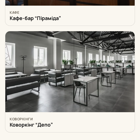
КАФЕ
Кафе-бар “Піраміда”
КОВОРКІНГИ
Коворкінг “Депо”