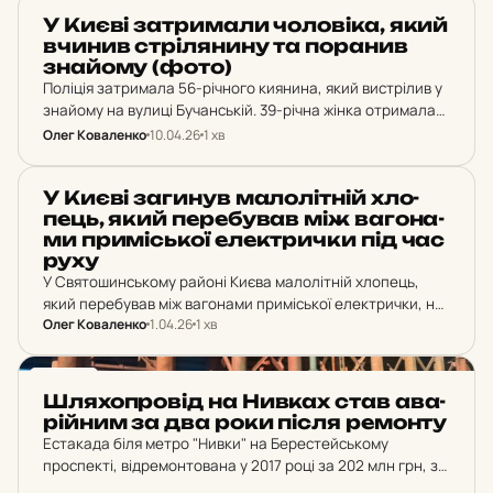
НОВИНИ
У Києві зат­ри­ма­ли чо­ло­ві­ка, який
вчинив стрі­ля­ни­ну та по­ра­нив
зна­йо­му (фото)
Поліція затримала 56-річного киянина, який вистрілив у
знайому на вулиці Бучанській. 39-річна жінка отримала
вогнепальне поранення стегна. Зловмисника
Олег Коваленко
10.04.26
1 хв
затримали в порядку статті 208 КПК та повідомили про
підозру в хуліганстві…
НОВИНИ
У Києві за­ги­нув ма­ло­літ­ній хло­
пець, який пе­ре­бу­вав між ва­го­на­
ми при­місь­кої елек­трич­ки під час
руху
У Святошинському районі Києва малолітній хлопець,
який перебував між вагонами приміської електрички, не
Олег Коваленко
1.04.26
1 хв
втримався й упав на колії. Дитина потрапила під поїзд і
отримала смертельні травми. Разом із ним на…
НОВИНИ
Шля­хоп­ро­від на Нивках став ава­
рій­ним за два роки після ре­мон­ту
Естакада біля метро "Нивки" на Берестейському
проспекті, відремонтована у 2017 році за 202 млн грн, за
два роки почала розтріскуватися. Міст отримав п'ятий