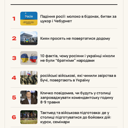
Падіння росії: молоко в бідонах, битви за
1
цукор і Чебурнет
2
Киян просять не повертатися додому
10 фактів, чому росіяни і українці ніколи
3
не були “братніми” народами
російські військові, які чинили звірства в
4
Бучі, повертають в Україну
Кличко повідомив, чи будуть у столиці
5
запроваджувати комендантську годину
8-9 травня
Тактмед та військова підготовка: де у
6
столиці підготуватися до бойових дій:
курси, семінари