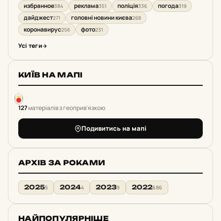
избранное
реклама
поліція
погода
384
351
336
319
дайджест
головні новини києва
271
268
коронавирус
фото
256
231
Усі теги
КИЇВ НА МАПІ
127
матеріалів з геоприв'язкою
Подивитись на мапі
АРХІВ ЗА РОКАМИ
2025
2024
2023
2022
5
4
9
686
НАЙПОПУЛЯРНІШЕ