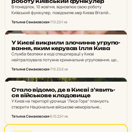
роботу Ки­їв­ський фу­ні­ку­лер
В понеділок, 10 жовтня, відновлює свою роботу
Київський фунікулер, повідомляє мер Києва Віталій
Кличко. «В понеділок, 10 жовтня, відновлює свою роботу
Татьяна Семаковская
7.10.22
1 хв
Київський фунікулер. Навесні, під час активних бойових
дій під…
НОВИНИ
У Києві вик­ри­ли зло­чин­не уг­ру­по­
ван­ня, яким ке­ру­вав Ілля Кива
Служба безпеки в ході спецоперації у Києві
нейтралізувала потужне кримінальне угруповання, що
функціонувало як «силовий осередок» забороненої
Татьяна Семаковская
7.10.22
2 хв
партії опзж. Джерело: СБУ Під час обшуків у
зловмисників виявлено вогнепальну зброю та…
НОВИНИ
Стало відомо, де в Києві з’явить­
ся вій­сько­ве кла­до­ви­ще
У Києві на території урочища “Лиса Гора” планують
створити Національне військове меморіальне
кладовище. Відповідний проєкт зареєстрували в
Татьяна Семаковская
6.10.22
1 хв
Київській міській раді. Джерело: Київська міська рада
Київрада вирішила розробити проєкт детального плану
території для розташування…
НОВИНИ