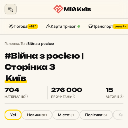
Мій Київ
Погода
Карта тривог
Транспорт
+16°
онлайн
Перейти
до
Головна
/
Тег
/
Війна з росією
контенту
#Війна з росією |
Сторінка 3
Київ
704
276 000
15
МАТЕРІАЛІВ
ПРОЧИТАНЬ
АВТОРІВ
i
i
i
Усі
Новини
Місто
Політика
Куль
383
181
134