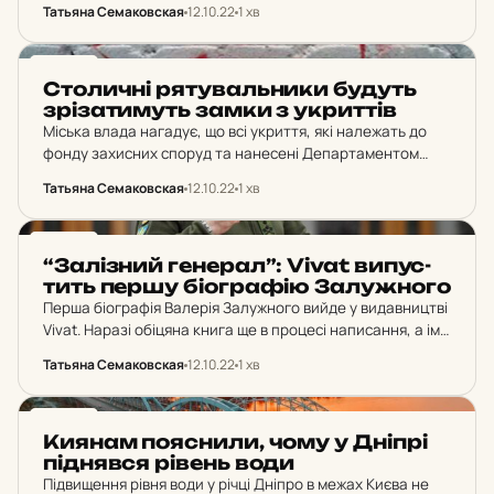
перехрестя стає безпечніше. Джерело: КК
Татьяна Семаковская
12.10.22
1 хв
«Київавтодор». Нову кільцеву розв’язку облаштовують
на перехресті вулиць Кудряшова, Генерала Шаповала і
НОВИНИ
Людмили…
Сто­лич­ні ря­ту­валь­ни­ки будуть
зрі­за­ти­муть замки з ук­рит­тів
Міська влада нагадує, що всі укриття, які належать до
фонду захисних споруд та нанесені Департаментом
муніципальної безпеки на мапу укриттів, мають бути
Татьяна Семаковская
12.10.22
1 хв
відкриті та доступні для мешканців під час повітряної…
НОВИНИ
“За­ліз­ний ге­не­рал”: Vivat ви­пус­
тить першу бі­ог­ра­фію За­луж­но­го
Перша біографія Валерія Залужного вийде у видавництві
Vivat. Наразі обіцяна книга ще в процесі написання, а ім’я
автора не розголошуватимуть з міркувань безпеки до
Татьяна Семаковская
12.10.22
1 хв
відкриття передпродажу. Джерело: генеральна
директорка видавництва Юлія…
НОВИНИ
Киянам по­яс­ни­ли, чому у Дніпрі
під­няв­ся рівень води
Підвищення рівня води у річці Дніпро в межах Києва не