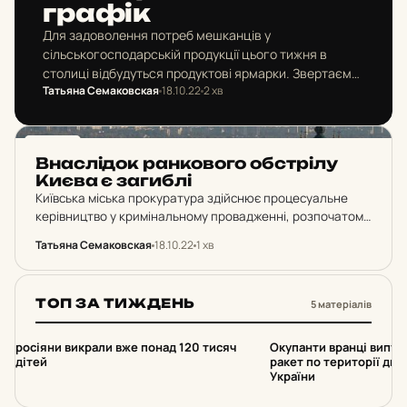
графік
Для задоволення потреб мешканців у
сільськогосподарській продукції цього тижня в
столиці відбудуться продуктові ярмарки. Звертаємо
Татьяна Семаковская
18.10.22
2 хв
увагу містян, що необхідно дбати про власну
безпеку, а саме: перебувати в укритті під час…
НОВИНИ
Внас­лі­док ран­ко­во­го об­стрі­лу
Києва є за­гиб­лі
Київська міська прокуратура здійснює процесуальне
керівництво у кримінальному провадженні, розпочатому
за фактом порушення законів та звичаїв війни,
Татьяна Семаковская
18.10.22
1 хв
поєднаних з умисним вбивством. Джерело: Київська
міська прокуратура За даними слідства, 18 жовтня…
ТОП ЗА ТИЖДЕНЬ
5 матеріалів
1
2
росіяни викрали вже понад 120 тисяч
Окупанти вранці випус
дітей
ракет по території дво
України