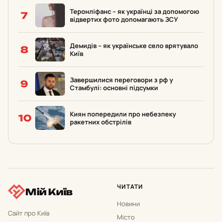
Теронліфанс – як українці за допомогою
7
відвертих фото допомагають ЗСУ
Демидів – як українське село врятувало
8
Київ
Завершилися переговори з рф у
9
Стамбулі: основні підсумки
Киян попередили про небезпеку
10
ракетних обстрілів
ЧИТАТИ
Мій Київ
Новини
Сайт про Київ
Місто