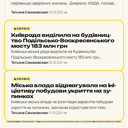
перевищує аварійних значень. Джерело: КМДА, голова
Оболонської РДА Кирило Фесик. Директор
Татьяна Семаковская
12.10.22
1 хв
Департаменту муніципальної безпеки, Роман Ткачук
пояснив, що підняття рівня води…
НОВИНИ
ОБРАНЕ
Ки­їв­ра­да ви­ді­ли­ла на бу­дів­ниц­
тво По­діль­сько-Вос­кре­сен­сько­го
мосту 183 млн грн
Київська міська рада виділила на будівництво
Подільсько-Воскресенського мосту 183 млн грн.
Татьяна Семаковская
12.10.22
1 хв
Будівництво мосту не можуть завершити вже близько 30
років. Джерело: депутатка Київради Євгенія Кулеба
“Друзі, маю до вас 2…
НОВИНИ
ОБРАНЕ
Міська влада від­ре­а­гу­ва­ла на іні­
ці­а­ти­ву по­бу­до­ви ук­рит­тя на зу­
пин­ках
Київська міська влада не розглядає варіантів побудови
укриття на зупинках, закликає користуватися тією
Татьяна Семаковская
11.10.22
1 хв
інфраструктурою, що є. Джерело: Media Center Ukraine –
Ukrinform «Укриття на зупинках – це лише ідея. Навіщо…
НОВИНИ