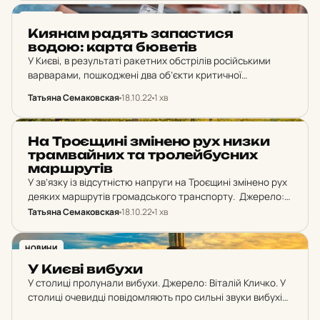
НОВИНИ
Киянам радять за­пас­ти­ся
водою: карта бю­ве­тів
У Києві, в результаті ракетних обстрілів російськими
варварами, пошкоджені два об’єкти критичної
інфраструктури. Триває ліквідація надзвичайної ситуації.
Татьяна Семаковская
18.10.22
1 хв
На місцях працюють аварійно-рятувальні служби.
Джерело: Віталій Кличко Наразі частково обмежене
надання послуг…
НОВИНИ
На Тро­є­щи­ні змі­не­но рух низки
трам­вай­них та тро­лей­бус­них
мар­шру­тів
У зв’язку із відсутністю напруги на Троєщині змінено рух
деяких маршрутів громадського транспорту. Джерело:
КП «Київпастранс» Зокрема, рух організовано: трамваї
Татьяна Семаковская
18.10.22
1 хв
№ 28Д – від ст. м. «Позняки» до б-ру Перова;…
НОВИНИ
У Києві вибухи
У столиці пролунали вибухи. Джерело: Віталій Кличко. У
столиці очевидці повідомляють про сильні звуки вибухів.
Мешканці повідомляють про перебої з