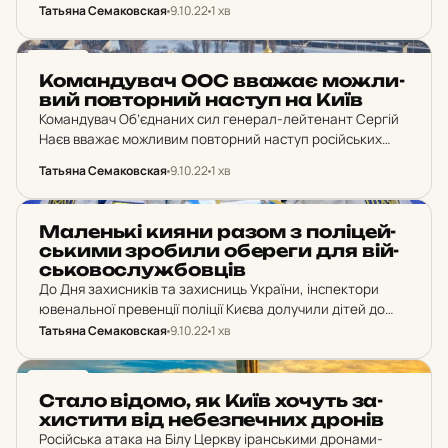
Татьяна Семаковская
9.10.22
1 хв
Джерело: голова столичної ОВА Олексій Кулеба “Вибух
контрольований. Наголошую,…
НОВИНИ
Ко­ман­ду­вач ООС вважає мож­ли­
вий пов­тор­ний наступ на Київ
Командувач Об’єднаних сил генерал-лейтенант Сергій
Наєв вважає можливим повторний наступ російських
військ на Київ, однак для формування таких сил
Татьяна Семаковская
9.10.22
1 хв
окупантам знадобилося б 2-3 місяці. Джерело: УП “Він
можливий. Для цього…
НОВИНИ
Ма­лень­кі кияни разом з по­лі­цей­
ськи­ми зро­би­ли обе­ре­ги для вій­
сько­вос­луж­бов­ців
До Дня захисників та захисниць України, інспектори
ювенальної превенції поліції Києва долучили дітей до
творчості. Головне, що діти вкладали у творіння – свою
Татьяна Семаковская
9.10.22
1 хв
щирість, добро та побажання перемоги і миру.…
НОВИНИ
Стало відомо, як Київ хочуть за­
хис­ти­ти від не­без­печ­них дронів
Російська атака на Білу Церкву іранськими дронами-