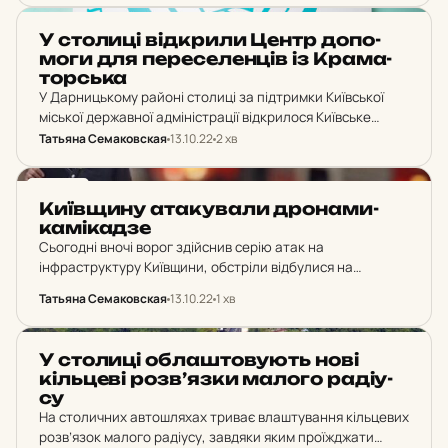
Гороховського – співзасновника…
НОВИНИ
У сто­ли­ці від­кри­ли Центр до­по­
мо­ги для пе­ре­се­лен­ців із Кра­ма­
тор­ська
У Дарницькому районі столиці за підтримки Київської
міської державної адміністрації відкрилося Київське
відділення Краматорського територіального центру
Татьяна Семаковская
13.10.22
2 хв
соціального обслуговування населення. Джерело:
перший заступник голови КМДА Микола Поворозник та
НОВИНИ
мер Краматорська Олександр…
Ки­їв­щи­ну ата­ку­ва­ли дро­на­ми-
ка­мі­ка­дзе
Сьогодні вночі ворог здійснив серію атак на
інфраструктуру Київщини, обстріли відбулися на
території Макарівської громади. Джерело: Поліція
Татьяна Семаковская
13.10.22
1 хв
Київщини “Три обстріли дронами-камікадзе Бучанського
району. Сьогодні вночі ворог здійснив серію атак на…
НОВИНИ
У сто­ли­ці об­лаш­то­ву­ють нові
кіль­це­ві роз­в’яз­ки малого ра­ді­у­
су
На столичних автошляхах триває влаштування кільцевих
розв’язок малого радіусу, завдяки яким проїжджати