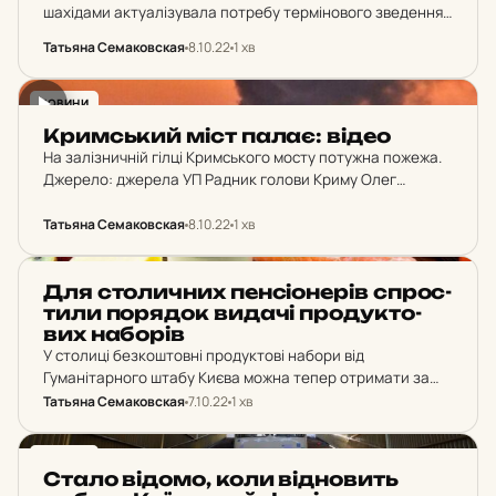
шахідами актуалізувала потребу термінового зведення
над Києвом дроного куполу «Муромець» з потужною
Татьяна Семаковская
8.10.22
1 хв
мережею антидроних пеленгаторів-перехоплювачів.
Джерело: “Новини України”. Реалізація проєкту
відпрацьовуватиметься під час Національного
НОВИНИ
оборонного…
Крим­ський міст палає: відео
Hа залізничній гілці Кримського мосту потужна пожежа.
Джерело: джерела УП Радник голови Криму Олег
Крючков каналі повідомив, що на Кримському мосту
горить цистерна з паливом — передає Керчь.ФМ
Татьяна Семаковская
8.10.22
1 хв
«Судноплавні арки не пошкоджені. Про причини
та наслідки говорити…
НОВИНИ
Для сто­лич­них пен­сі­о­не­рів спрос­
ти­ли по­ря­док видачі про­дук­то­
вих на­бо­рів
У столиці безкоштовні продуктові набори від
Гуманітарного штабу Києва можна тепер отримати за
спрощеною процедурою. Джерело: заступник голови
Татьяна Семаковская
7.10.22
1 хв
КМДА Валентин Мондриївський. «У Києві безкоштовні
продуктові набори від гуманітарного штабу почали…
НОВИНИ
Стало відомо, коли від­но­вить