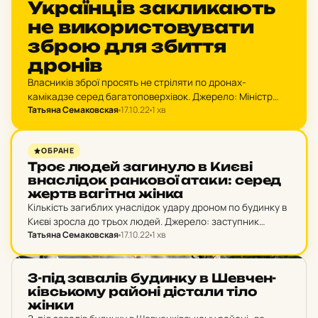
НОВИНИ
Ук­ра­їн­ців зак­ли­ка­ють
не ви­ко­рис­то­ву­ва­ти
зброю для збиття
дронів
Власників зброї просять не стріляти по дронах-
камікадзе серед багатоповерхівок. Джерело: Міністр
Татьяна Семаковская
17.10.22
1 хв
внутрішніх справ Денис Монастирський “Хочу
звернутися до містян, які володіють зброєю. З пістолета,
карабіна не варто стріляти поміж багатоповерхівок.…
НОВИНИ
ОБРАНЕ
Троє людей за­ги­ну­ло в Києві
внас­лі­док ран­ко­вої атаки: серед
жертв ва­гіт­на жінка
Кількість загиблих унаслідок удару дроном по будинку в
Києві зросла до трьох людей. Джерело: заступник
Татьяна Семаковская
17.10.22
1 хв
голови ОП Кирило Тимошенко “Київ. Станом на зараз
кількість осіб, що загинули внаслідок нальоту дронів-
камікадзе…
НОВИНИ
З-під за­ва­лів бу­дин­ку в Шев­чен­
ків­сько­му районі діс­та­ли тіло
жінки