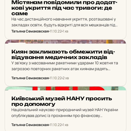
Міс­тя­нам по­ві­до­ми­ли про до­дат­
ко­ві ук­рит­тя під час три­во­ги: де
саме
На час дистанційного навчання укриття, розташовані у
закладах освіти, будуть відкриті для всіх мешканців під
час повітряної тривоги. Джерело: КМДА Міська влада
Татьяна Семаковская
11.10.22
1 хв
повідомляє, що столичним закладам освіти
рекомендовано перейти на…
НОВИНИ
Киян зак­ли­ка­ють об­ме­жи­ти від­
ві­ду­ван­ня ме­дич­них зак­ла­дів
У зв’язку з масованими ракетними ударами 10 жовтня та
загрозою повторних ракетних атак киянам радять
обмежити планові візити до амбулаторно-поліклінічних
Татьяна Семаковская
11.10.22
2 хв
закладів охорони здоров’я. Джерело: директорка
Департаменту охорони здоров’я м. Києва…
НОВИНИ
Ки­їв­ський музей НАНУ про­сить
про до­по­мо­гу
Національний науково-природничий музей НАН України
опублікував допис із проханням про фінансову
підтримку. Музей потрапив під вибухову хвилю
Татьяна Семаковская
11.10.22
1 хв
внаслідок масованої атаки на українські міста 10 жовтня