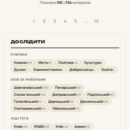
Показано
150
з
704
матеріалів
1
2
3
4
5
…
15
ДОСЛІДИТИ
РУБРИКИ
Новини
Місто
Політика
Культура
383
181
134
8
Думки
Знамениті кияни
Добірки місць
Освіта
6
6
4
4
КИЇВ ЗА РАЙОНАМИ
Шевченківський
Печерський
5983
1831
Солом’янський
Дніпровський
Подільський
1183
893
867
Голосіївський
Дарницький
Деснянський
817
291
209
Святошинський
Оболонський
204
173
ІНШІ ТЕГИ
Киев
КМДА
Київ
видео
490
488
446
405