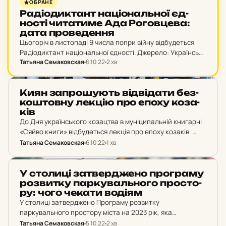
ОБРАНЕ
Ра­ді­о­дик­тант на­ці­о­наль­ної єд­
нос­ті чи­та­ти­ме Ада Ро­гов­це­ва:
дата про­ве­ден­ня
Цьогоріч в листопаді 9 числа попри війну відбудеться
Радіодиктант національної єдності. Джерело: Українське
Татьяна Семаковская
6.10.22
2 хв
радіо У День української писемності та мови до
найбільшого україномовного флешмобу традиційно
приєднаються мільйони українців по всьому…
НОВИНИ
Киян зап­ро­шу­ють від­ві­да­ти без­
кош­тов­ну лекцію про епоху ко­за­
ків
До Дня українського козацтва в муніципальній книгарні
«Сяйво книги» відбудеться лекція про епоху козаків.
Джерело: Київська міська рада Як повідомили в КП
Татьяна Семаковская
6.10.22
1 хв
«Міський магазин», упродовж багатьох століть у нашій
країні…
НОВИНИ
У сто­ли­ці зат­ве­рдже­но прог­ра­му
роз­вит­ку пар­ку­валь­но­го прос­то­
ру: чого чекати водіям
У столиці затверджено Програму розвитку
паркувального простору міста на 2023 рік, яка
передбачає створення умов для розвантаження
Татьяна Семаковская
5.10.22
2 хв