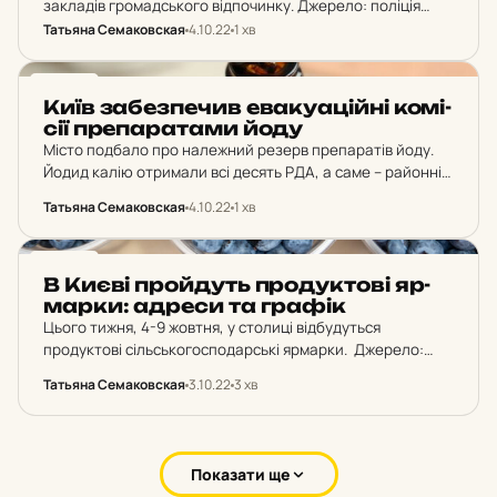
закладів громадського відпочинку. Джерело: поліція
Києва З метою контролю за виконанням встановлених
Татьяна Семаковская
4.10.22
1 хв
обмежень столичні поліцейські відпрацьовують
розважальні заклади та перевіряють дотримання
НОВИНИ
комендантської години мешканцями…
Київ за­без­пе­чив ева­ку­а­цій­ні ко­мі­
сії пре­па­ра­та­ми йоду
Місто подбало про належний резерв препаратів йоду.
Йодид калію отримали всі десять РДА, а саме – районні
евакуаційні комісії. Джерело: Департамент
Татьяна Семаковская
4.10.22
1 хв
муніципальної безпеки КМДА. Як пояснили у
Департаменті, саме ці…
НОВИНИ
В Києві прой­дуть про­дук­то­ві яр­
мар­ки: адреси та графік
Цього тижня, 4-9 жовтня, у столиці відбудуться
продуктові сільськогосподарські ярмарки. Джерело:
КМДА Зокрема, 4 жовтня (вівторок) ярмарки пройдуть: у
Татьяна Семаковская
3.10.22
3 хв
Голосіївському районі – просп. Науки, 88; у Дарницькому
районі – вул. Євгена Харченка, 41-47;…
Показати ще