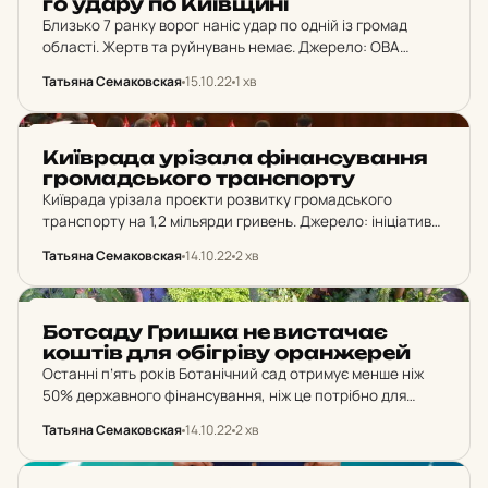
го удару по Ки­їв­щи­ні
Близько 7 ранку ворог наніс удар по одній із громад
області. Жертв та руйнувань немає. Джерело: ОВА
“Близько 7 ранку ворог наніс удар по одній із громад
Татьяна Семаковская
15.10.22
1 хв
області. Жертв та…
НОВИНИ
Ки­їв­ра­да урі­за­ла фі­нан­су­ван­ня
гро­мад­сько­го тран­спор­ту
Київрада урізала проєкти розвитку громадського
транспорту на 1,2 мільярди гривень. Джерело: ініціатива
“Пасажири Києва” Столична міськрада нещодавно
Татьяна Семаковская
14.10.22
2 хв
внесла зміни до своїх ключових фінансових документів –
бюджету Києва на 2022 рік…
НОВИНИ
Бот­са­ду Гришка не вис­та­чає
коштів для обіг­рі­ву оран­же­рей
Останні п’ять років Ботанічний сад отримує менше ніж
50% державного фінансування, ніж це потрібно для
задоволення базових потреб. Джерело: Ботсад імені
Татьяна Семаковская
14.10.22
2 хв
Гришка “Нинішній рік став надскладним для нас –
навесні…
НОВИНИ