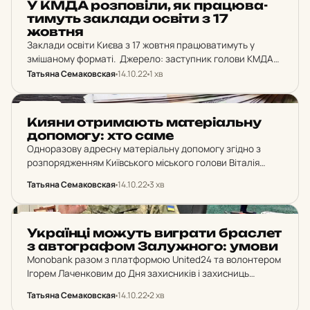
У КМДА роз­по­ві­ли, як пра­цю­ва­
ти­муть зак­ла­ди освіти з 17
жовтня
Заклади освіти Києва з 17 жовтня працюватимуть у
змішаному форматі. Джерело: заступник голови КМДА
Валентин Мондриївський. Це рішення стосується
Татьяна Семаковская
14.10.22
1 хв
закладів дошкільної, загальної середньої, позашкільної,
професійної (професійно-технічної), фахової
НОВИНИ
передвищої та вищої…
Кияни от­ри­ма­ють ма­те­рі­аль­ну
до­по­мо­гу: хто саме
Одноразову адресну матеріальну допомогу згідно з
розпорядженням Київського міського голови Віталія
Кличка отримають окремі категорії соціально
Татьяна Семаковская
14.10.22
3 хв
незахищених верств населення столиці. Джерело:
Департамент соціальної політики КМДА Цей вид
допомоги передбачений Київською…
НОВИНИ
Ук­ра­їн­ці можуть виг­ра­ти брас­лет
з ав­тог­ра­фом За­луж­но­го: умови
Monobank разом з платформою United24 та волонтером
Ігорем Лаченковим до Дня захисників і захисниць
збирають гроші на «Ловців шахедів». Необхідно
Татьяна Семаковская
14.10.22
2 хв
назбирати 100 млн гривень. Джерело: Блог Олега