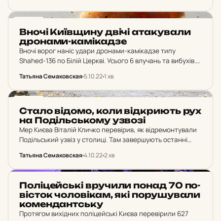
вулично-дорожньої мережі, введення інноваційних
технологій та підвищення рівня відповідних послуг.
НОВИНИ
Джерело: КМДА Зокрема,…
Вночі Ки­їв­щи­ну двічі ата­ку­ва­ли
дро­на­ми-ка­мі­ка­дзе
Вночі ворог наніс удари дронами-камікадзе типу
Shahed-136 по Білій Церкві. Усього 6 влучань та вибухів.
Джерело: ОВА “Вночі ворог наніс удари дронами-
Татьяна Семаковская
5.10.22
1 хв
камікадзе типу Shahed-136 по Білій Церкві. Усього 6
влучань…
НОВИНИ
Стало відомо, коли від­кри­ють рух
на По­діль­сько­му узвозі
Мер Києва Віталій Кличко перевірив, як відремонтували
Подільський узвіз у столиці. Там завершують останні
роботи. Поки узвозом дозволений рух тільки
Татьяна Семаковская
4.10.22
2 хв
громадського транспорту в реверсному режимі.
Джерело: КМДА З понеділка, 10…
НОВИНИ
По­лі­цей­ські вру­чи­ли понад 70 по­
віс­ток чо­ло­ві­кам, які по­ру­шу­ва­ли
ко­мен­дан­тську
Протягом вихідних поліцейські Києва перевірили 627