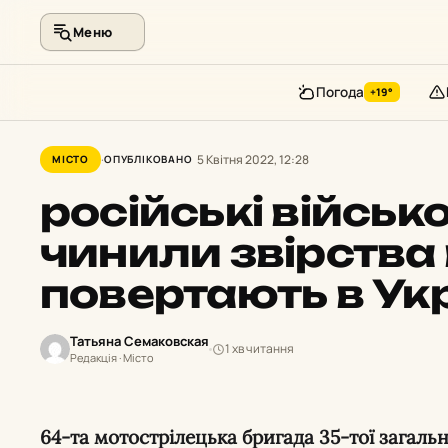
Меню
Погода
+19°
Перейти
до
5 Квітня 2022, 12:28
МІСТО
ОПУБЛІКОВАНО
контенту
російські військов
чинили звірства в
повертають в Ук
Татьяна Семаковская
1 хв читання
Редакція · Місто
64-та мотострілецька бригада 35-тої загальновійськової армії РФ,