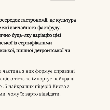
осередок гастрономії, де культура
межі звичайного фастфуду.
чно будь-яку варіацію цієї
нської із сертифікатами
кської, пишної детройтської чи
ше частина з них формує справжні
цією тіста та імпортує найкращі
но 15 найкращих піцерій Києва з
, чому їх варто відвідати.