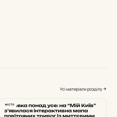
Усі матеріали розділу
Безпека понад усе: на “Мій Київ”
МІСТО
з’явилася інтерактивна мапа
повітряних тривог із миттєвими