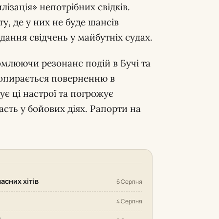
лізація» непотрібних свідків.
у, де у них не буде шансів
ння свідчень у майбутніх судах.
омлюючи резонанс подій в Бучі та
о опирається поверненню в
ує ці настрої та погрожує
сть у бойових діях. Рапорти на
часних хітів
6 Серпня
4 Серпня