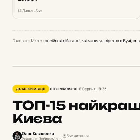
14 Липня · 6 хв
Головна
›
Місто
›
російські військові, які чинили звірства в Бучі, п
8 Серпня, 18:33
ДОБІРКИ МІСЦЬ
ОПУБЛІКОВАНО
ТОП-15 найкра
Києва
Олег Коваленко
6 хв читання
Редакція · Добірки місць