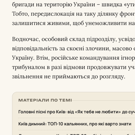
бригади на територію України – швидка «ути
Тобто, передислокація на таку ділянку фронт
залишитися живими, щоб унеможливити нада
Водночас, особовий склад підрозділу, усвід
відповідальність за скоєні злочини, масов
Україну. Втім, російське командування ігнор
трибуналом в разі відмови продовжувати уча
звільнення не приймаються до розгляду.
МАТЕРІАЛИ ПО ТЕМІ
Головні пісні про Київ: від «Як тебе не любити» до су
Київ димний: ТОП-10 кальянних, про які варто знати