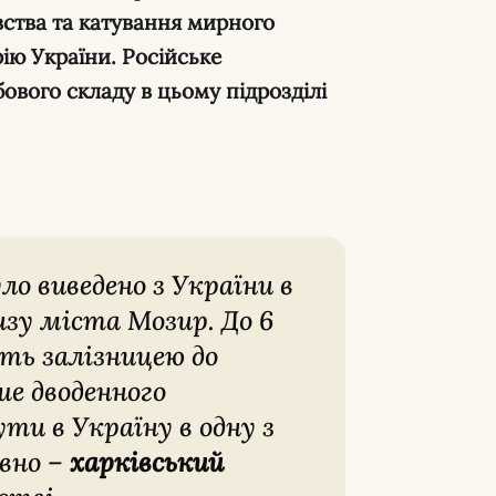
вства та катування мирного
рію України. Російське
вого складу в цьому підрозділі
изу міста Мозир. До 6
ть залізницею до
ше дводенного
ти в Україну в одну з
вно –
харківський