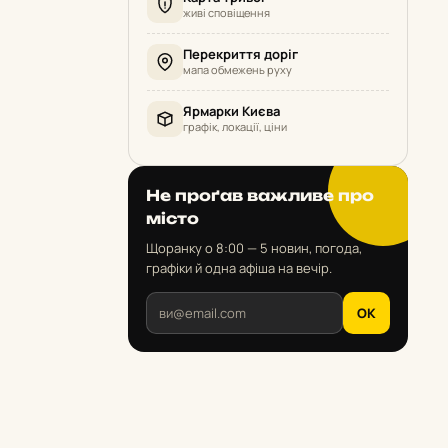
живі сповіщення
Перекриття доріг
мапа обмежень руху
Ярмарки Києва
графік, локації, ціни
Не проґав важливе про
місто
Щоранку о 8:00 — 5 новин, погода,
графіки й одна афіша на вечір.
OK