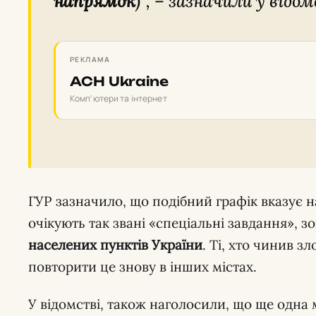
напрямок
)”, – зазначили у відом
РЕКЛАМА
ACH Ukraine
Комп'ютери та інтернет
ГУР зазначило, що подібний графік вказує на
очікують так звані «спеціальні завдання», з
населених пунктів України
. Ті, хто чинив з
повторити це знову в інших містах.
У відомстві, також наголосили, що ще одна