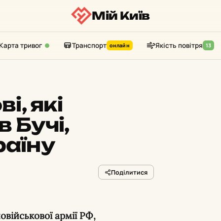
Мій Київ
Карта тривог
Транспорт
Якість повітря
онлайн
13
і, які
 Бучі,
раїну
Поділитися