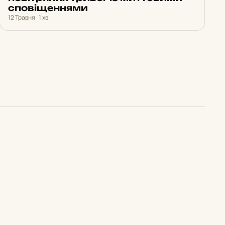
сповіщеннями
12 Травня · 1 хв