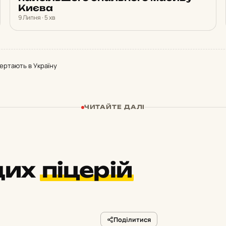
Києва
9 Липня · 5 хв
овертають в Україну
ЧИТАЙТЕ ДАЛІ
щих
піцерій
Поділитися