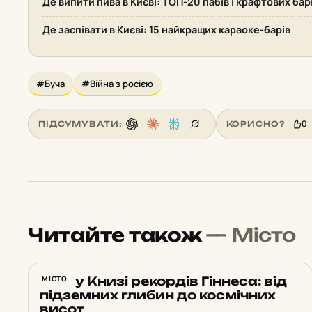
Де випити пива в Києві: ТОП-20 пабів і крафтових бар
Де заспівати в Києві: 15 найкращих караоке-барів
#Буча
#Війна з росією
0
ПІДСУМУВАТИ:
КОРИСНО?
Читайте також
— Місто
Київ у Книзі рекордів Гіннеса: від
МІСТО
підземних глибин до космічних
висот