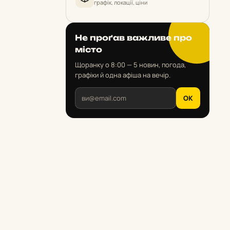
графік, локації, ціни
Не проґав важливе про
місто
Щоранку о 8:00 — 5 новин, погода,
графіки й одна афіша на вечір.
OK