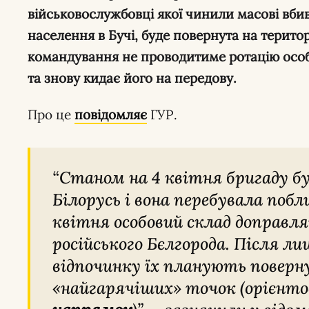
військовослужбовці якої чинили масові вби
населення в Бучі, буде повернута на терито
командування не проводитиме ротацію особо
та знову кидає його на передову.
Про це
повідомляє
ГУР.
“Станом на 4 квітня бригаду було виведено з України в
Білорусь і вона перебувала побл
квітня особовий склад доправля
російського Бєлгорода. Після ли
відпочинку їх планують поверну
«найгарячіших» точок (орієнто