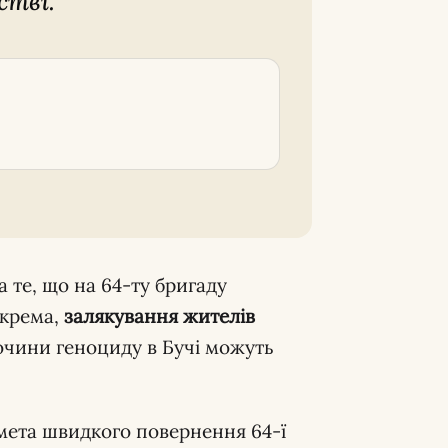
стві.
 те, що на 64-ту бригаду
окрема,
залякування жителів
лочини геноциду в Бучі можуть
 мета швидкого повернення 64-ї