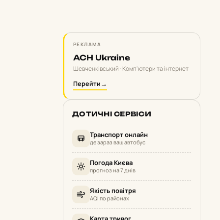
РЕКЛАМА
ACH Ukraine
Шевченківський · Комп'ютери та інтернет
Перейти
→
ДОТИЧНІ СЕРВІСИ
Транспорт онлайн
де зараз ваш автобус
Погода Києва
прогноз на 7 днів
Якість повітря
AQI по районах
Карта тривог