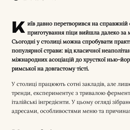
К
иїв давно перетворився на справжній 
приготування піци вийшла далеко за 
Сьогодні у столиці можна спробувати практи
популярної страви: від класичної неаполіта
міжнародних асоціацій до хрусткої нью-йор
римської на довгастому тісті.
У столиці працюють сотні закладів, але ли
тренди, експериментує з тривалою фермента
італійські інгредієнти. У цьому огляді зібра
адресами, особливостями меню та причинами