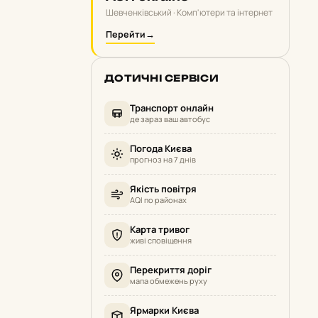
Шевченківський · Комп'ютери та інтернет
Перейти
→
ДОТИЧНІ СЕРВІСИ
Транспорт онлайн
де зараз ваш автобус
Погода Києва
прогноз на 7 днів
Якість повітря
AQI по районах
Карта тривог
живі сповіщення
Перекриття доріг
мапа обмежень руху
Ярмарки Києва