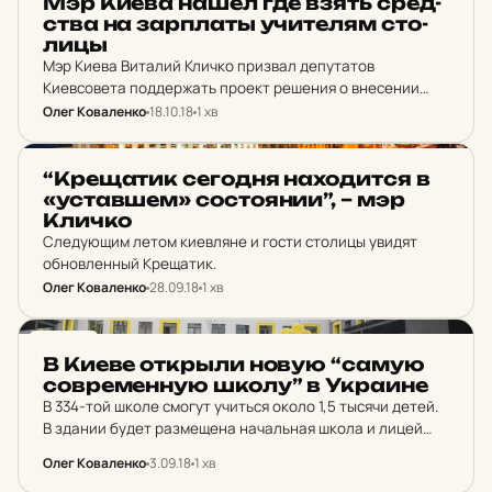
Мэр Киева нашел где взять сред­
ства на зар­платы учи­те­лям сто­
лицы
Мэр Киева Виталий Кличко призвал депутатов
Киевсовета поддержать проект решения о внесении
изменений в бюджет столицы на 2018-й год.
Олег Коваленко
18.10.18
1 хв
НОВИНИ
“Кре­ща­тик се­год­ня на­хо­дит­ся в
«ус­тав­шем» сос­то­я­нии”, – мэр
Кличко
Следующим летом киевляне и гости столицы увидят
обновленный Крещатик.
Олег Коваленко
28.09.18
1 хв
НОВИНИ
В Киеве от­крыли новую “самую
сов­ре­мен­ную школу” в Ук­ра­и­не
В 334-той школе смогут учиться около 1,5 тысячи детей.
В здании будет размещена начальная школа и лицей
«Интеллект».
Олег Коваленко
3.09.18
1 хв