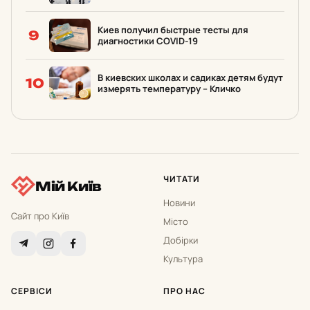
Киев получил быстрые тесты для
9
диагностики COVID-19
В киевских школах и садиках детям будут
10
измерять температуру – Кличко
ЧИТАТИ
Мій Київ
Новини
Сайт про Київ
Місто
Добірки
Культура
СЕРВІСИ
ПРО НАС