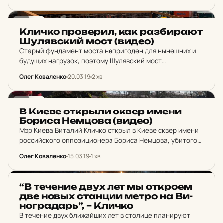
города ликвидировать стихийные свалки мусора,
которые образовались после зимы.
НОВИНИ
Кличко про­ве­рил, как раз­би­ра­ют
Шу­ляв­ский мост (видео)
Старый фундамент моста непригоден для нынешних и
будущих нагрузок, поэтому Шулявский мост
демонтируют полностью. Основные работы по
Олег Коваленко
20.03.19
2 хв
демонтажу будут продолжаться до июня. Работы по
строительству нового путепровода начнут в апреле.…
НОВИНИ
В Киеве от­крыли сквер имени
Бориса Не­м­цо­ва (видео)
Мэр Киева Виталий Кличко открыл в Киеве сквер имени
российского оппозиционера Бориса Немцова, убитого
четыре года назад в Москве. Переименованный сквер и
Олег Коваленко
15.03.19
1 хв
мемориальную доску мэр открыл вместе с дочерью
политика…
НОВИНИ
“В те­че­ние двух лет мы от­кро­ем
две новых стан­ции метро на Ви­
ног­ра­дарь”, – Кличко
В течение двух ближайших лет в столице планируют