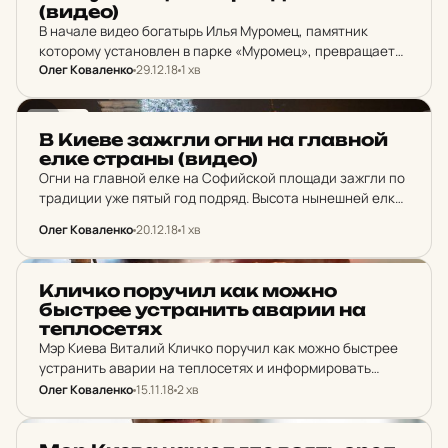
(видео)
В начале видео богатырь Илья Муромец, памятник
которому установлен в парке «Муромец», превращается
Олег Коваленко
29.12.18
1 хв
в Святого Николая. Далее он мчится Киевом на
квадроцикле, зажигая праздничные огни на улицах
столицы.
НОВИНИ
В Киеве зажгли огни на глав­ной
елке страны (видео)
Огни на главной елке на Софийской площади зажгли по
традиции уже пятый год подряд. Высота нынешней елки
- 25 м. Ее украшают 1,5 тыс. игрушек и более 3 км
Олег Коваленко
20.12.18
1 хв
гирлянд,…
НОВИНИ
Кличко по­ру­чил как можно
быстрее ус­тра­нить аварии на
теп­ло­се­тях
Мэр Киева Виталий Кличко поручил как можно быстрее
устранить аварии на теплосетях и информировать
киевлян о ремонтных работах, которые проходят, и
Олег Коваленко
15.11.18
2 хв
когда будет тепло в домах, где сегодня нет отопления.
НОВИНИ