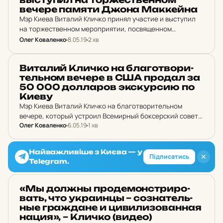
вечере памяти Джона Мак­кей­на
Мэр Киева Виталий Кличко принял участие и выступил
на торжественном мероприятии, посвященном
чествованию памяти сенатора Джона Маккейна.
Олег Коваленко
8.05.19
2 хв
НОВИНИ
Ви­та­лий Кличко на бла­гот­во­ри­
тель­ном вечере в США продал за
50 000 дол­ла­ров экскур­сию по
Киеву
Мэр Киева Виталий Кличко на благотворительном
вечере, который устроил Всемирный боксерский совет
Олег Коваленко
6.05.19
1 хв
(WBC), продал лот - экскурсию по Киеву - за 50 000
долларов. Деньги WBC традиционно собирала на
поддержку…
Найважливіше з Києва — у
✕
Підписатись
Telegram.
НОВИНИ
«Мы должны про­де­мон­стри­ро­
вать, что ук­ра­инцы – соз­на­тель­
ные граж­да­не и ци­ви­ли­зо­ван­ная
нация», – Кличко (видео)