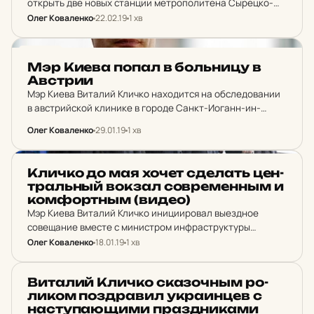
открыть две новых станции метрополитена Сырецко-
Печерской ветки Виноградарь - «Мостицкая» и
Олег Коваленко
22.02.19
1 хв
«Проспект Правды».
НОВИНИ
Мэр Киева попал в боль­ни­цу в
Ав­стрии
Мэр Киева Виталий Кличко находится на обследовании
в австрийской клинике в городе Санкт-Иоганн-ин-
Тироль.
Олег Коваленко
29.01.19
1 хв
НОВИНИ
Кличко до мая хочет сде­лать цен­
тральный вокзал сов­ре­менным и
ком­фортным (видео)
Мэр Киева Виталий Кличко инициировал выездное
совещание вместе с министром инфраструктуры
Украины Владимиром Омеляном и начальником
Олег Коваленко
18.01.19
1 хв
главного управления национальной полиции в Киеве
Андреем Крищенко по наведению порядка на
НОВИНИ
Ви­та­лий Кличко ска­зочным ро­
центральном железнодорожном…
ли­ком поз­дра­вил ук­ра­ин­цев с
нас­ту­па­ю­щи­ми праз­дни­ка­ми