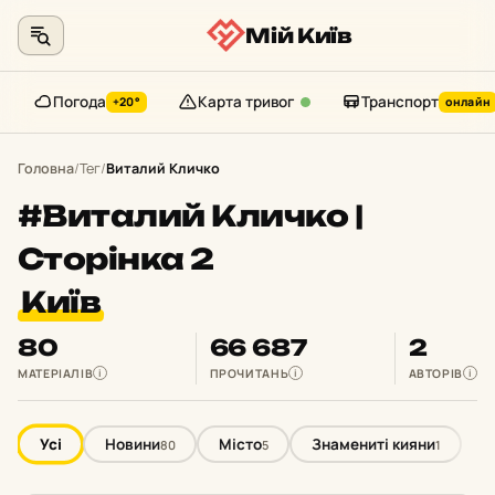
Мій Київ
Погода
Карта тривог
Транспорт
+20°
онлайн
Перейти
до
Головна
/
Тег
/
Виталий Кличко
контенту
#Виталий Кличко |
Сторінка 2
Київ
80
66 687
2
МАТЕРІАЛІВ
ПРОЧИТАНЬ
АВТОРІВ
i
i
i
Усі
Новини
Місто
Знамениті кияни
80
5
1