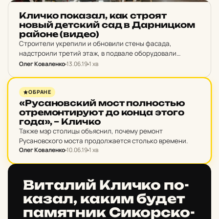
НОВИНИ
Кличко по­ка­зал, как строят
новый дет­ский сад в Дар­ниц­ком
районе (видео)
Строители укрепили и обновили стены фасада,
надстроили третий этаж, в подвале оборудовали
технические помещения.
Олег Коваленко
13.06.19
1 хв
НОВИНИ
ОБРАНЕ
«Ру­са­нов­ский мост пол­нос­тью
от­ре­мон­ти­ру­ют до конца этого
года», – Кличко
Также мэр столицы объяснил, почему ремонт
Русановского моста продолжается столько времени.
Олег Коваленко
10.06.19
1 хв
НОВИНИ
Ви­та­лий Кличко по­
ка­зал, каким будет
па­мят­ник Си­кор­ско­