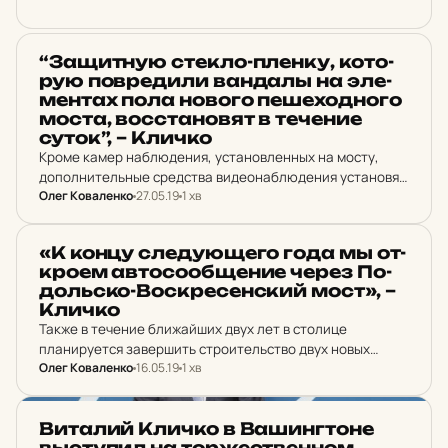
НОВИНИ
“За­щит­ную стекло-пленку, ко­то­
рую пов­ре­ди­ли ван­далы на эле­
мен­тах пола нового пе­ше­ход­но­го
моста, вос­ста­но­вят в те­че­ние
суток”, – Кличко
Кроме камер наблюдения, установленных на мосту,
дополнительные средства видеонаблюдения установят
Олег Коваленко
27.05.19
1 хв
и снизу, под мостом.
НОВИНИ
«К концу сле­ду­ю­ще­го года мы от­
кро­ем ав­то­со­об­ще­ние через По­
доль­ско-Вос­кре­сен­ский мост», –
Кличко
Также в течение ближайших двух лет в столице
планируется завершить строительство двух новых
Олег Коваленко
16.05.19
1 хв
станций Сырецко-Печерской линии метрополитена -
«Мостицкая» и «Проспект Правды».
НОВИНИ
Ви­та­лий Кличко в Ва­шин­гто­не
высту­пил на тор­жес­твен­ном