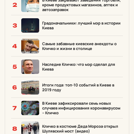
В Киеве закрывают заведения торговли,
2
кроме продуктовых магазинов, аптек и
автозаправок
Градоначальники: лучший мэр в истории
3
Киева
Самые забавные киевские анекдоты о
4
Кличко и жизни в столице
Наследие Кличко: что мэр сделал для
5
Киева
Итоги года: топ-10 событий в Киеве в
6
2019 году
В Киеве зафиксировали семь новых
7
случаев инфицирования коронавирусом
– Кличко
Кличко в костюме Деда Мороза открыл
8
Шулявский мост (видео)