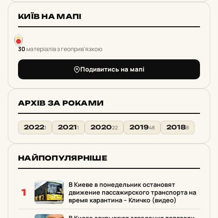
КИЇВ НА МАПІ
30
матеріалів з геоприв'язкою
Подивитись на мапі
АРХІВ ЗА РОКАМИ
2022
2021
2020
2019
2018
1
1
22
48
8
НАЙПОПУЛЯРНІШЕ
В Киеве в понедельник остановят
1
движение пассажирского транспорта на
время карантина – Кличко (видео)