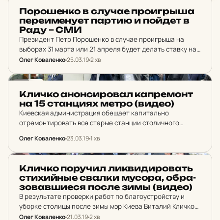
этого года Киевский…
НОВИНИ
По­ро­шен­ко в случае про­иг­рыша
пе­ре­и­ме­ну­ет партию и пойдет в
Раду – СМИ
Президент Петр Порошенко в случае проигрыша на
выборах 31 марта или 21 апреля будет делать ставку на
выборы в Верховную Раду.
Олег Коваленко
25.03.19
2 хв
НОВИНИ
Кличко анон­си­ро­вал кап­ре­монт
на 15 стан­ци­ях метро (видео)
Киевская администрация обещает капитально
отремонтировать все старые станции столичного
метро, ​​таких сейчас 15.
Олег Коваленко
23.03.19
1 хв
НОВИНИ
Кличко по­ру­чил лик­ви­ди­ро­вать
сти­хий­ные свалки мусора, об­ра­
зо­вав­ши­е­ся после зимы (видео)
В результате проверки работ по благоустройству и
уборке столицы после зимы мэр Киева Виталий Кличко
поручил главам районов, коммунальным службам
Олег Коваленко
21.03.19
2 хв