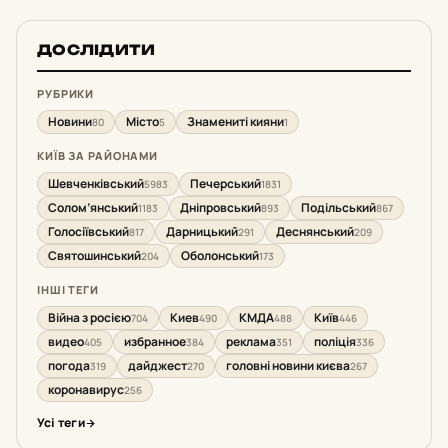
ДОСЛІДИТИ
РУБРИКИ
Новини
Місто
Знамениті кияни
80
5
1
КИЇВ ЗА РАЙОНАМИ
Шевченківський
Печерський
5983
1831
Солом’янський
Дніпровський
Подільський
1183
893
867
Голосіївський
Дарницький
Деснянський
817
291
209
Святошинський
Оболонський
204
173
ІНШІ ТЕГИ
Війна з росією
Киев
КМДА
Київ
704
490
488
446
видео
избранное
реклама
поліція
405
384
351
336
погода
дайджест
головні новини києва
319
270
267
коронавирус
256
Усі теги