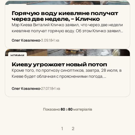
НОВИНИ
Го­ря­чую воду ки­ев­ля­не по­лу­чат
через две неделе, – Кличко
Мэр Киева Виталий Кличко заявил, что через две недели
киевляне получат горячую воду. Об этом Кличко заявил
на открытии новой школы №334.
Олег Коваленко
3.09.18
1 хв
НОВИНИ
Киеву уг­ро­жа­ет новый потоп
Кроме того, по прогнозу синоптиков, завтра, 28 июля, в
Киеве будет облачная с прояснениями погода,
кратковременные дожди. Ветер восточный, 5-10 м / с.
Температура ночью 17-19 °, днем ​​26-28 °.
Олег Коваленко
27.07.18
1 хв
Показано
80
з
80
матеріалів
1
2