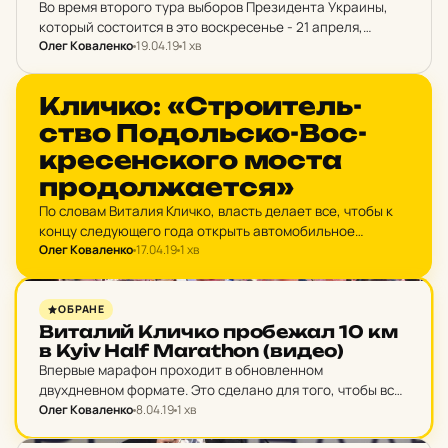
Во время второго тура выборов Президента Украины,
который состоится в это воскресенье - 21 апреля,
Олег Коваленко
19.04.19
1 хв
украинцы должны продемонстрировать, что они -
сознательные граждане и цивилизованная нация.
НОВИНИ
Кличко: «Стро­и­тель­
ство По­доль­ско-Вос­
кре­сен­ско­го моста
про­дол­жа­ет­ся»
По словам Виталия Кличко, власть делает все, чтобы к
концу следующего года открыть автомобильное
Олег Коваленко
17.04.19
1 хв
сообщение между левым и правым берегом через
Подольско-Воскресенский мост и перейти к
следующему этапу - строительству…
НОВИНИ
ОБРАНЕ
Ви­та­лий Кличко про­бе­жал 10 км
в Kyiv Half Marathon (видео)
Впервые марафон проходит в обновленном
двухдневном формате. Это сделано для того, чтобы все
участники смогли комфортно пробежать и чтобы
Олег Коваленко
8.04.19
1 хв
сократить время перекрытия улиц в столице. Начиная с