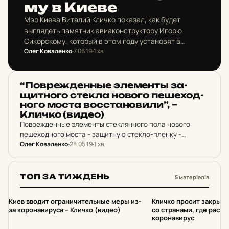
му в Киеве
Мэр Киева Виталий Кличко показал, как будет
выглядеть памятник авиаконструктору Игорю
Сикорскому, который в этом году установят в
Олег Коваленко
7.06.19
1 хв
столице перед аэропортом, который теперь носит
имя выдающегося киевлянина.
НОВИНИ
“Пов­реж­ден­ные эле­менты за­
щит­но­го стекла нового пе­ше­ход­
но­го моста вос­ста­но­ви­ли”, –
Кличко (видео)
Поврежденные элементы стеклянного пола нового
пешеходного моста - защитную стекло-пленку -
Олег Коваленко
28.05.19
1 хв
восстановили.
ТОП ЗА ТИЖДЕНЬ
5 матеріалів
1
2
Киев вводит ограничительные меры из-
Кличко просит закрыт
за коронавируса – Кличко (видео)
со странами, где расп
коронавирус