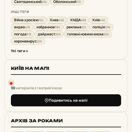
Святошинський
Оболонський
204
172
ІНШІ ТЕГИ
Війна з росією
Киев
КМДА
Київ
704
490
488
445
видео
избранное
реклама
поліція
405
384
351
336
погода
дайджест
головні новини києва
318
269
266
коронавирус
256
Усі теги
КИЇВ НА МАПІ
30
матеріалів з геоприв'язкою
Подивитись на мапі
АРХІВ ЗА РОКАМИ