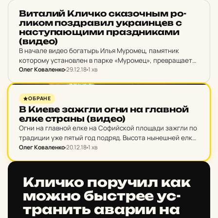
НОВИНИ
Ви­та­лий Кличко ска­зочным ро­
ли­ком поз­дра­вил ук­ра­ин­цев с
нас­ту­па­ю­щи­ми праз­дни­ка­ми
(видео)
В начале видео богатырь Илья Муромец, памятник
которому установлен в парке «Муромец», превращается
Олег Коваленко
29.12.18
1 хв
в Святого Николая. Далее он мчится Киевом на
квадроцикле, зажигая праздничные огни на улицах
столицы.
НОВИНИ
ОБРАНЕ
В Киеве зажгли огни на глав­ной
елке страны (видео)
Огни на главной елке на Софийской площади зажгли по
традиции уже пятый год подряд. Высота нынешней елки
- 25 м. Ее украшают 1,5 тыс. игрушек и более 3 км
Олег Коваленко
20.12.18
1 хв
гирлянд,…
НОВИНИ
Кличко по­ру­чил как
можно быстрее ус­
тра­нить аварии на