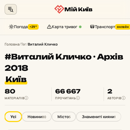
Мій Київ
Погода
Карта тривог
Транспорт
+29°
онлайн
Перейти
до
Головна
/
Тег
/
Виталий Кличко
контенту
#Виталий Кличко · Архів
2018
Київ
80
66 667
2
МАТЕРІАЛІВ
ПРОЧИТАНЬ
АВТОРІВ
i
i
i
Усі
Новини
Місто
Знамениті кияни
80
5
1