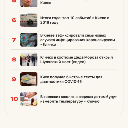
5
Киева
Итоги года: топ-10 событий в Киеве в
6
2019 году
В Киеве зафиксировали семь новых
7
случаев инфицирования коронавирусом
– Кличко
Кличко в костюме Деда Мороза открыл
8
Шулявский мост (видео)
Киев получил быстрые тесты для
9
диагностики COVID-19
В киевских школах и садиках детям будут
10
измерять температуру – Кличко