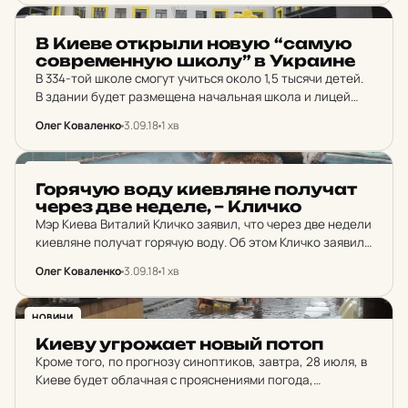
НОВИНИ
В Киеве от­крыли новую “самую
сов­ре­мен­ную школу” в Ук­ра­и­не
В 334-той школе смогут учиться около 1,5 тысячи детей.
В здании будет размещена начальная школа и лицей
«Интеллект».
Олег Коваленко
3.09.18
1 хв
НОВИНИ
Го­ря­чую воду ки­ев­ля­не по­лу­чат
через две неделе, – Кличко
Мэр Киева Виталий Кличко заявил, что через две недели
киевляне получат горячую воду. Об этом Кличко заявил
на открытии новой школы №334.
Олег Коваленко
3.09.18
1 хв
НОВИНИ
Киеву уг­ро­жа­ет новый потоп
Кроме того, по прогнозу синоптиков, завтра, 28 июля, в
Киеве будет облачная с прояснениями погода,
кратковременные дожди. Ветер восточный, 5-10 м / с.