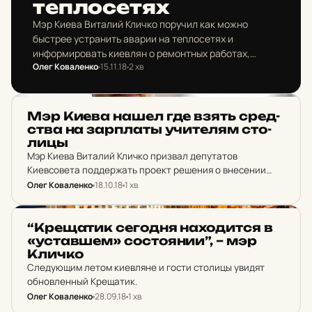
теп­ло­се­тях
Мэр Киева Виталий Кличко поручил как можно
быстрее устранить аварии на теплосетях и
информировать киевлян о ремонтных работах,
Олег Коваленко
15.11.18
2 хв
которые проходят, и когда будет тепло в домах, где
сегодня нет отопления.
НОВИНИ
Мэр Киева нашел где взять сред­
ства на зар­платы учи­те­лям сто­
лицы
Мэр Киева Виталий Кличко призвал депутатов
Киевсовета поддержать проект решения о внесении
изменений в бюджет столицы на 2018-й год.
Олег Коваленко
18.10.18
1 хв
НОВИНИ
“Кре­ща­тик се­год­ня на­хо­дит­ся в
«ус­тав­шем» сос­то­я­нии”, – мэр
Кличко
Следующим летом киевляне и гости столицы увидят
обновленный Крещатик.
Олег Коваленко
28.09.18
1 хв