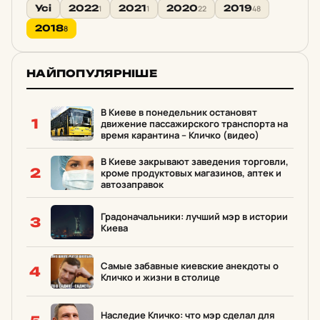
Усі
2022
2021
2020
2019
1
1
22
48
2018
8
НАЙПОПУЛЯРНІШЕ
В Киеве в понедельник остановят
1
движение пассажирского транспорта на
время карантина – Кличко (видео)
В Киеве закрывают заведения торговли,
2
кроме продуктовых магазинов, аптек и
автозаправок
Градоначальники: лучший мэр в истории
3
Киева
Самые забавные киевские анекдоты о
4
Кличко и жизни в столице
Наследие Кличко: что мэр сделал для