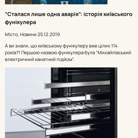
“Сталася лише одна аварія”: історія київського
фунікулера
Місто, Новини
25.12.2019
А ви знали, що київському фунікулеру вже цілих 114
років?! Першою назвою фунікулера була “Михайлівський
електричний канатний підйом”.