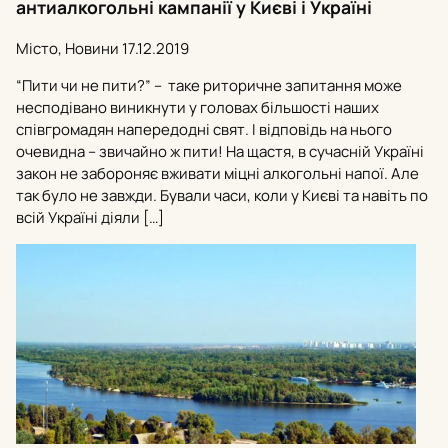
антиалкогольні кампанії у Києві і Україні
Місто, Новини
17.12.2019
“Пити чи не пити?” – таке риторичне запитання може
несподівано виникнути у головах більшості наших
співгромадян напередодні свят. І відповідь на нього
очевидна – звичайно ж пити! На щастя, в сучасній Україні
закон не забороняє вживати міцні алкогольні напої. Але
так було не завжди. Бували часи, коли у Києві та навіть по
всій Україні діяли […]