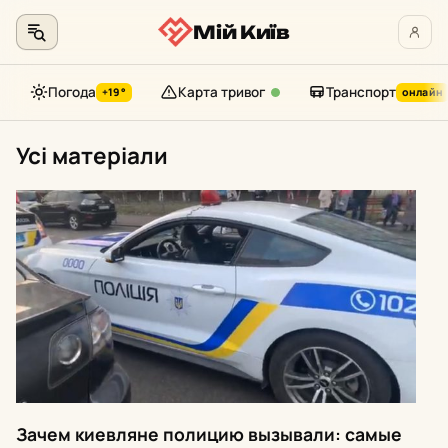
Мій Київ
Погода
Карта тривог
Транспорт
+19°
онлайн
Перейти
Усі матеріали
до
контенту
Зачем киевляне полицию вызывали: самые