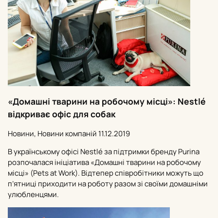
«Домашні тварини на робочому місці»: Nestlé
відкриває офіс для собак
Новини, Новини компаній
11.12.2019
В українському офісі Nestlé за підтримки бренду Purina
розпочалася ініціатива «Домашні тварини на робочому
місці» (Pets at Work). Відтепер співробітники можуть що
п’ятниці приходити на роботу разом зі своїми домашніми
улюбленцями.