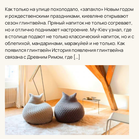
Как только на улице похолодало, «запахло» Новым годом
и рождественскими праздниками, киевляне открывают
сезон глинтвейна. Пряный напиток не только согревает,
но и отлично поднимает настроение. My-Kiev узнал, где
в столице подают не только классический напиток, но и с
облепихой, мандаринами, маракуйей и не только. Как
появился глинтвейн История появления глинтвейна
связана с Древним Римом, где […]