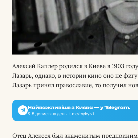
Алексей Каплер родился в Киеве в 1903 год
Лазарь, однако, в истории кино оно не фигу
Лазарь принял православие, то получил нов
Найважливіше з Києва — у Telegram.
3–5 дописів на день · t.me/mykyiv1
Отец Алексея был знаменитым предприним