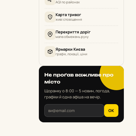
AQI по районах
Карта тривог
живі сповіщення
Перекриття доріг
мапа обмежень руху
Ярмарки Києва
графік, локації, ціни
Не проґав важливе про
місто
Щоранку о 8:00 — 5 новин, погода,
графіки й одна афіша на вечір.
OK