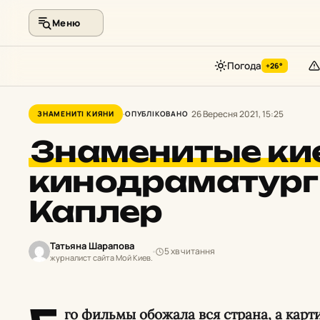
Меню
Погода
+26°
Перейти
до
26 Вересня 2021, 15:25
ЗНАМЕНИТІ КИЯНИ
ОПУБЛІКОВАНО
контенту
Знаменитые ки
кинодраматург
Каплер
Татьяна Шарапова
5 хв читання
журналист сайта Мой Киев.
го фильмы обожала вся страна, а карт