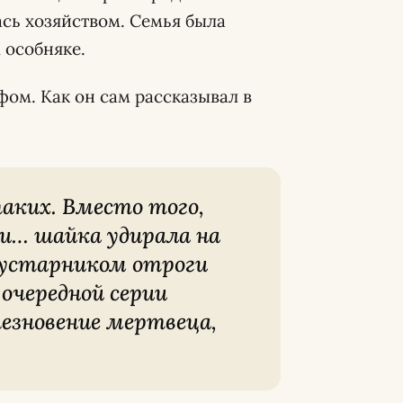
ась хозяйством. Семья была
 особняке.
фом. Как он сам рассказывал в
и… шайка удирала на
кустарником отроги
очередной серии
езновение мертвеца,