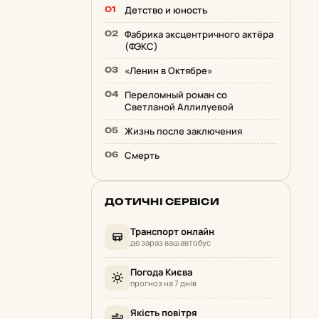
Детство и юность
Фабрика эксцентричного актёра
(ФЭКС)
«Ленин в Октябре»
Переломный роман со
Светланой Аллилуевой
Жизнь после заключения
Смерть
ДОТИЧНІ СЕРВІСИ
Транспорт онлайн
де зараз ваш автобус
Погода Києва
прогноз на 7 днів
Якість повітря