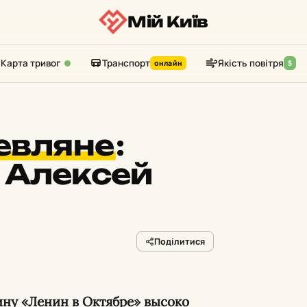
Мій Київ
Карта тривог
Транспорт
Якість повітря
онлайн
5
евляне
:
 Алексей
Поділитися
ину «Ленин в Октябре» высоко