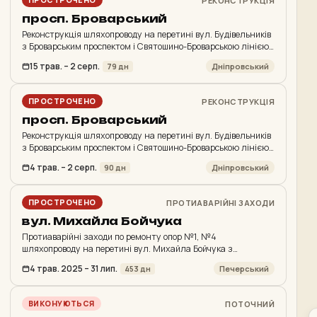
РЕКОНСТРУКЦІЯ
ПРОСТРОЧЕНО
просп. Броварський
Реконструкція шляхопроводу на перетині вул. Будівельників
з Броварським проспектом і Святошино-Броварською лінією
метрополітену біля станції метро Дарниця
15 трав. – 2 серп.
Дніпровський
79 дн
РЕКОНСТРУКЦІЯ
ПРОСТРОЧЕНО
просп. Броварський
Реконструкція шляхопроводу на перетині вул. Будівельників
з Броварським проспектом і Святошино-Броварською лінією
метрополітену біля станції метро Дарниця
4 трав. – 2 серп.
Дніпровський
90 дн
ПРОТИАВАРІЙНІ ЗАХОДИ
ПРОСТРОЧЕНО
вул. Михайла Бойчука
Протиаварійні заходи по ремонту опор №1, №4
шляхопроводу на перетині вул. Михайла Бойчука з
залізницею станції «Київ-Деміївський»
4 трав. 2025 – 31 лип.
Печерський
453 дн
ПОТОЧНИЙ
ВИКОНУЮТЬСЯ