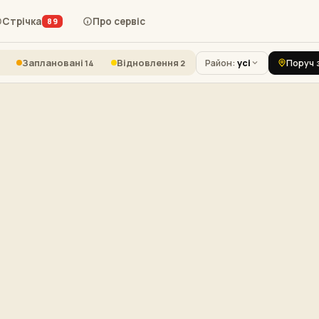
Стрічка
Про сервіс
89
Заплановані
Відновлення
Район:
усі
Поруч 
14
2
+
−