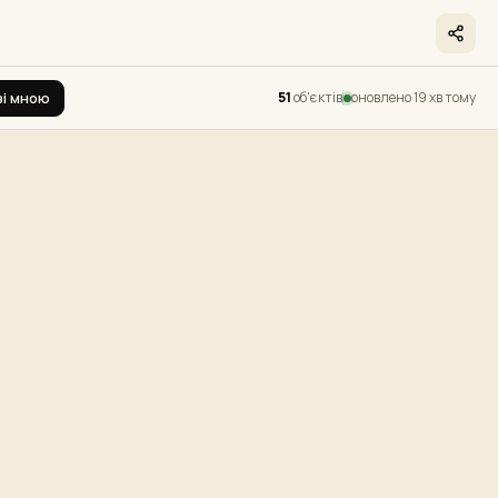
51
об'єктів
оновлено 19 хв тому
зі мною