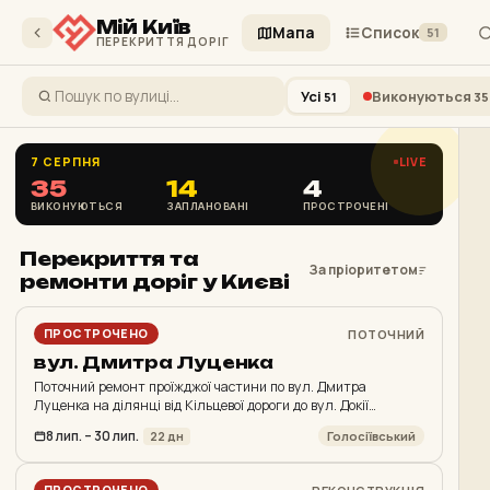
Мій Київ
Мапа
Список
51
ПЕРЕКРИТТЯ ДОРІГ
Усі
Виконуються
51
35
⌖
7 СЕРПНЯ
LIVE
35
14
4
ВИКОНУЮТЬСЯ
ЗАПЛАНОВАНІ
ПРОСТРОЧЕНІ
Перекриття та
За пріоритетом
ремонти доріг у Києві
ПОТОЧНИЙ
ПРОСТРОЧЕНО
вул. Дмитра Луценка
Поточний ремонт проїжджої частини по вул. Дмитра
Луценка на ділянці від Кільцевої дороги до вул. Докії
Гуменної
8 лип. – 30 лип.
Голосіївський
22 дн