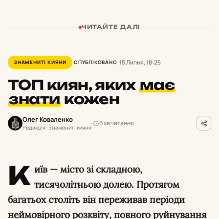
ЧИТАЙТЕ ДАЛІ
15 Липня, 18:25
ЗНАМЕНИТІ КИЯНИ
ОПУБЛІКОВАНО
ТОП киян, яких
має
знати
кожен
Олег Коваленко
6 хв читання
Редакція · Знамениті кияни
К
иїв — місто зі складною,
тисячолітньою долею. Протягом
багатьох століть він переживав періоди
неймовірного розквіту, повного руйнування