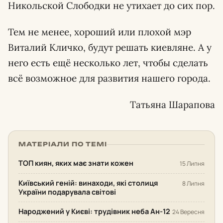
Никольской Слободки не утихает до сих пор.
Тем не менее, хороший или плохой мэр
Виталий Кличко, будут решать киевляне. А у
него есть ещё несколько лет, чтобы сделать
всё возможное для развития нашего города.
Татьяна Шарапова
МАТЕРІАЛИ ПО ТЕМІ
ТОП киян, яких має знати кожен
15 Липня
Київський геній: винаходи, які столиця
8 Липня
України подарувала світові
Народжений у Києві: трудівник неба Ан-12
24 Вересня