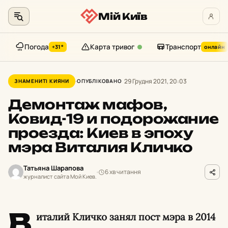
Мій Київ
Погода
Карта тривог
Транспорт
+31°
онлайн
Перейти
до
29 Грудня 2021, 20:03
ЗНАМЕНИТІ КИЯНИ
ОПУБЛІКОВАНО
контенту
Демонтаж мафов,
Ковид-19 и подорожание
проезда: Киев в эпоху
мэра Виталия Кличко
Татьяна Шарапова
6 хв читання
журналист сайта Мой Киев.
В
италий Кличко занял пост мэра в 2014