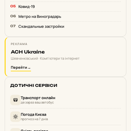
Ковид-19
Метро на Виноградарь
Скандальные застройки
РЕКЛАМА
ACH Ukraine
Шевченківський · Комп'ютери та інтернет
Перейти
→
ДОТИЧНІ СЕРВІСИ
Транспорт онлайн
де зараз ваш автобус
Погода Києва
прогноз на 7 днів
Якість повітря