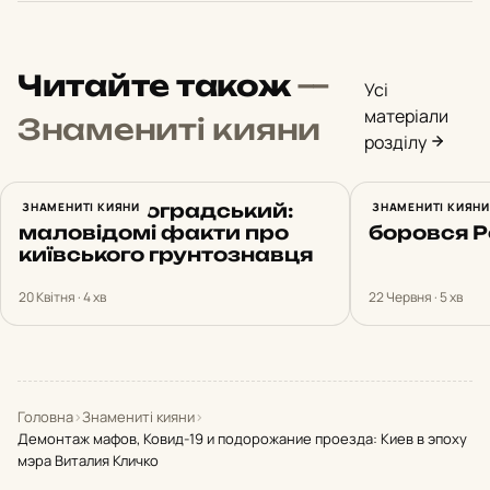
Читайте також
—
Усі
матеріали
Знамениті кияни
розділу
Сергій Виноградський:
ЗНАМЕНИТІ КИЯНИ
Протасів 
ЗНАМЕНИТІ КИЯНИ
маловідомі факти про
боровся 
київського грунтознавця
20 Квітня · 4 хв
22 Червня · 5 хв
Головна
›
Знамениті кияни
›
Демонтаж мафов, Ковид-19 и подорожание проезда: Киев в эпоху
мэра Виталия Кличко