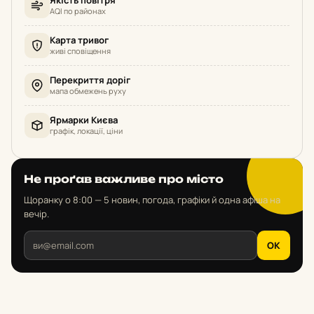
AQI по районах
Карта тривог
живі сповіщення
Перекриття доріг
мапа обмежень руху
Ярмарки Києва
графік, локації, ціни
Не проґав важливе про місто
Щоранку о 8:00 — 5 новин, погода, графіки й одна афіша на
вечір.
OK