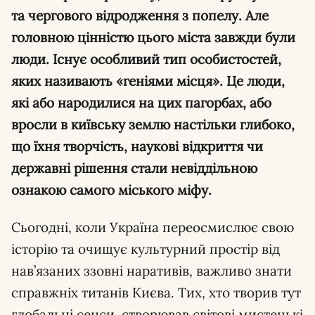
та чергового відродження з попелу. Але
головною цінністю цього міста завжди були
люди. Існує особливий тип особистостей,
яких називають «геніями місця». Це люди,
які або народилися на цих пагорбах, або
вросли в київську землю настільки глибоко,
що їхня творчість, наукові відкриття чи
державні рішення стали невіддільною
ознакою самого міського міфу.
Сьогодні, коли Україна переосмислює свою
історію та очищує культурний простір від
нав’язаних ззовні наративів, важливо знати
справжніх титанів Києва. Тих, хто творив тут
глобальні сенси, створював світові мистецькі