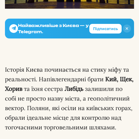
Найважливіше з Києва — у
✕
Підписатись
Telegram.
Історія Києва починається на стику міфу та
реальності. Напівлегендарні брати
Кий, Щек,
Хорив
та їхня сестра
Либідь
залишили по
собі не просто назву міста, а геополітичний
вектор. Поляни, які осіли на київських горах,
обрали ідеальне місце для контролю над
тогочасними торговельними шляхами.