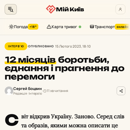
Мій Київ
Погода
Карта тривог
Транспорт
+18°
онлайн
Перейти
до
15 Лютого 2023, 18:10
ІНТЕРВ'Ю
ОПУБЛІКОВАНО
контенту
12 місяців
боротьби,
єднання і прагнення до
перемоги
Сергей Боцвин
11 хв читання
Редакція · Інтерв'ю
С
віт відкрив Україну. Заново. Серед слів
та образів, якими можна описати це