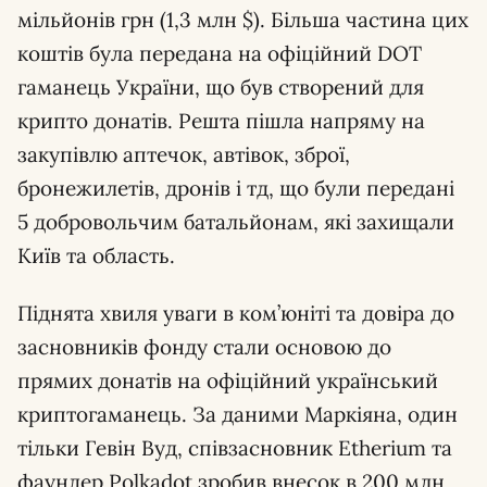
мільйонів грн (1,3 млн $). Більша частина цих
коштів була передана на офіційний DOT
гаманець України, що був створений для
крипто донатів. Решта пішла напряму на
закупівлю аптечок, автівок, зброї,
бронежилетів, дронів і тд, що були передані
5 добровольчим батальйонам, які захищали
Київ та область.
Піднята хвиля уваги в ком’юніті та довіра до
засновників фонду стали основою до
прямих донатів на офіційний український
криптогаманець. За даними Маркіяна, один
тільки Гевін Вуд, співзасновник Etherium та
фаундер Polkadot зробив внесок в 200 млн