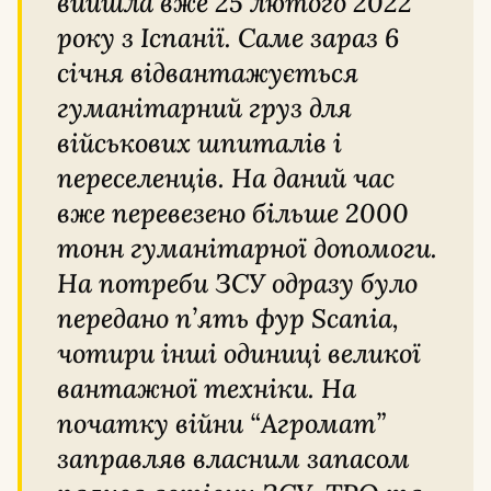
вийшла вже 25 лютого 2022
року з Іспанії. Саме зараз 6
січня відвантажується
гуманітарний груз для
військових шпиталів і
переселенців. На даний час
вже перевезено більше 2000
тонн гуманітарної допомоги.
На потреби ЗСУ одразу було
передано п’ять фур Scania,
чотири інші одиниці великої
вантажної техніки. На
початку війни “Агромат”
заправляв власним запасом