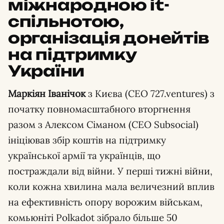
міжнародною
it-
спільнотою,
організація донейтів
на підтримку
України
Маркіян Іванічок
з Києва (CEO 727.ventures) з
початку повномасштабного вторгнення
разом з Алексом Сіманом (CEO Subsocial)
ініціював збір коштів на підтримку
української армії та українців, що
постраждали від війни. У перші тижні війни,
коли кожна хвилина мала величезний вплив
на ефективність опору ворожим військам,
комьюніті Polkadot зібрало більше 50