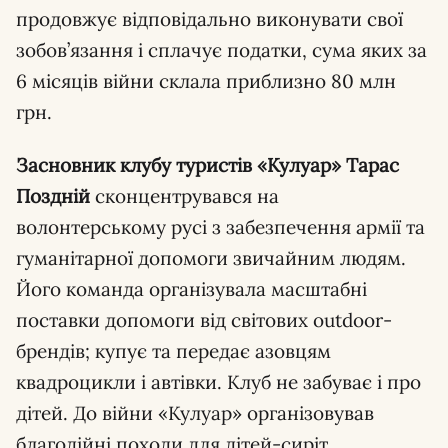
продовжує відповідально виконувати свої
зобов’язання і сплачує податки, сума яких за
6 місяців війни склала приблизно 80 млн
грн.
Засновник клубу туристів «Кулуар» Тарас
Поздній
сконцентрувався на
волонтерському русі з забезпечення армії та
гуманітарної допомоги звичайним людям.
Його команда організувала масштабні
поставки допомоги від світових outdoor-
брендів; купує та передає азовцям
квадроцикли і автівки. Клуб не забуває і про
дітей. До війни «Кулуар» організовував
благодійні походи для дітей-сиріт,