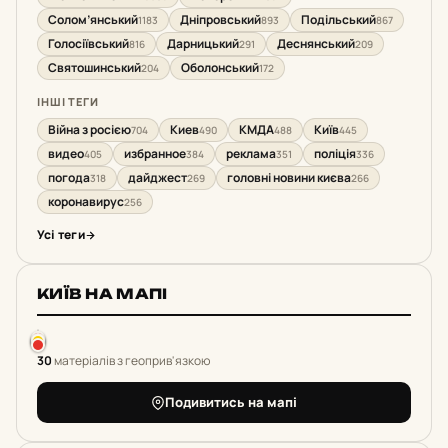
Солом’янський
Дніпровський
Подільський
1183
893
867
Голосіївський
Дарницький
Деснянський
816
291
209
Святошинський
Оболонський
204
172
ІНШІ ТЕГИ
Війна з росією
Киев
КМДА
Київ
704
490
488
445
видео
избранное
реклама
поліція
405
384
351
336
погода
дайджест
головні новини києва
318
269
266
коронавирус
256
Усі теги
КИЇВ НА МАПІ
30
матеріалів з геоприв'язкою
Подивитись на мапі