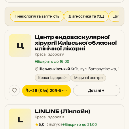
Гінекологія та вагітність
Діагностика та УЗД
Дитячий
Центр ендоваскулярної
хірургії Київської обласної
Ц
клінічної лікарні
Краса і здоров'я
Відкрито до 16:00
Шевченківський
·
Київ, вул. Багговутівська, 1
Краса і здоров'я
Медичні центри
+38 (044) 209-5-···
Деталі
LINLINE (Лінлайн)
Краса і здоров'я
L
Відкрито до 21:00
5,0
· 3 відгуків