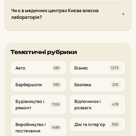
Чи є в медичних центрах Києва власна
лабораторія?
Тематичні рубрики
Авто
Бізнес
581
1373
Барбершопи
Безпека
382
210
Будівництво і
Відпочинок і
1106
478
ремонт
розваги
Виробництво і
Дім та інтер'єр
350
1489
постачання