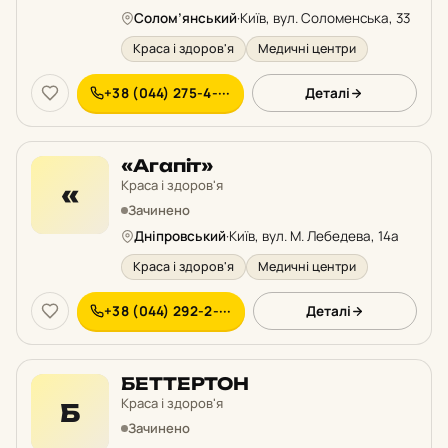
Солом’янський
·
Київ, вул. Соломенська, 33
Краса і здоров'я
Медичні центри
+38 (044) 275-4-···
Деталі
«Агапіт»
Краса і здоров'я
«
Зачинено
Дніпровський
·
Київ, вул. М. Лебедева, 14а
Краса і здоров'я
Медичні центри
+38 (044) 292-2-···
Деталі
БЕТТЕРТОН
Краса і здоров'я
Б
Зачинено