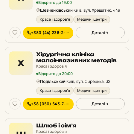
Відкрито до 19:00
Шевченківський
·
Київ, вул. Хрещатик, 44а
Краса і здоров'я
Медичні центри
+380 (44) 238-2-···
Деталі
Хірургічна клініка
малоінвазивних методів
Х
Краса і здоров'я
Відкрито до 20:00
Подільський
·
Київ, вул. Сирецька, 32
Краса і здоров'я
Медичні центри
+38 (050) 643-7-···
Деталі
Шлюб і сім’я
Краса і здоров'я