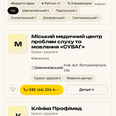
Відкрито зараз
★ Рейтинг 4+
% З промокодом
РАЙОН:
Усі
Шевченківський
Подільський
6
2
Солом’янський
Дніпровський
Святошинський
2
1
1
Міський медичний центр
проблем слуху та
М
мовлення «СУВАГ»
Краса і здоров'я
Зачинено
Київ, вул. Володимирська,
Шевченківський
·
43а
Краса і здоров'я
Медичні центри
+380 (44) 234-4-···
Деталі
Клініка Профімед
Краса і здоров'я