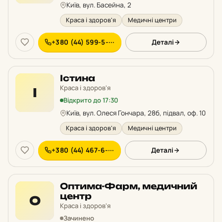
Київ, вул. Басейна, 2
Краса і здоров'я
Медичні центри
+380 (44) 599-5-···
Деталі
Істина
Краса і здоров'я
І
Відкрито до 17:30
Київ, вул. Олеся Гончара, 28б, підвал, оф. 10
Краса і здоров'я
Медичні центри
+380 (44) 467-6-···
Деталі
Оптима-Фарм, медичний
центр
О
Краса і здоров'я
Зачинено