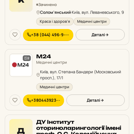
К
Зачинено
Солом’янський
·
Київ, вул. Леваневського, 9
Краса і здоров'я
Медичні центри
+38 (044) 496-9-···
Деталі
М24
2
Медичні центри
Київ, вул. Степана Бандери (Московський
просп.), 17/1
Медичні центри
+380443923···
Деталі
ДУ Інститут
оториноларингології імені
Д
проф. О.С. Коломійченка