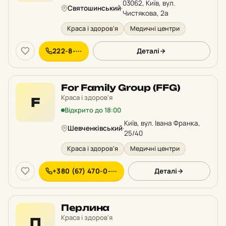
03062, Київ, вул.
Святошинський
·
Чистякова, 2а
Краса і здоров'я
Медичні центри
222-8-···
Деталі
For Family Group (FFG)
Краса і здоров'я
F
Відкрито до 18:00
Київ, вул. Івана Франка,
Шевченківський
·
25/40
Краса і здоров'я
Медичні центри
+380 (67) 470-0-···
Деталі
Перлина
Краса і здоров'я
П