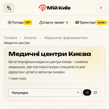
Мій Київ
Погода
Карта тривог
Транспорт
+23°
онлайн
Перейти
до
Головна
›
Каталог
›
Медицина і фармацевтика
›
контенту
Медичні центри
Медичні центри Києва
Багатопрофільні медичні центри Києва – сімейна
медицина, діагностика й вузькі спеціалісти для
дорослих і дітей із записом онлайн.
1 переглядів