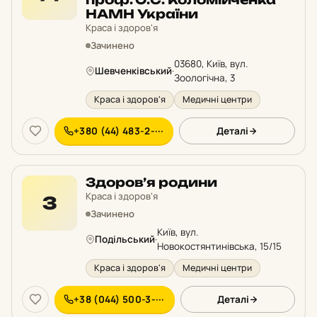
НАМН України
Краса і здоров'я
Зачинено
03680, Київ, вул.
Шевченківський
·
Зоологічна, 3
Краса і здоров'я
Медичні центри
+380 (44) 483-2-···
Деталі
Здоров’я родини
Краса і здоров'я
З
Зачинено
Київ, вул.
Подільський
·
Новокостянтинівська, 15/15
Краса і здоров'я
Медичні центри
+38 (044) 500-3-···
Деталі