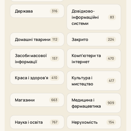
Держава
Довідково-
316
інформаційні
83
системи
Домашні тварини
Закрито
112
224
Засоби масової
Комп'ютери та
157
470
інформації
інтернет
Краса і здоров'я
Культура і
410
417
мистецтво
Магазини
Медицина і
663
909
фармацевтика
Наука і освіта
Нерухомість
767
154