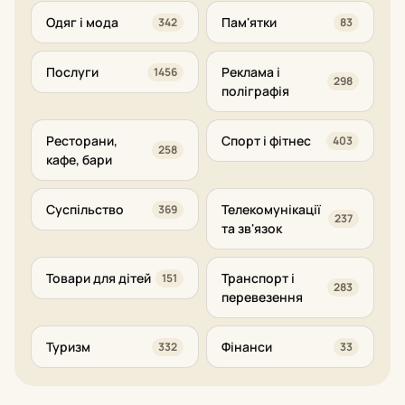
Одяг і мода
Пам'ятки
342
83
Послуги
Реклама і
1456
298
поліграфія
Ресторани,
Спорт і фітнес
403
258
кафе, бари
Суспільство
Телекомунікації
369
237
та зв'язок
Товари для дітей
Транспорт і
151
283
перевезення
Туризм
Фінанси
332
33