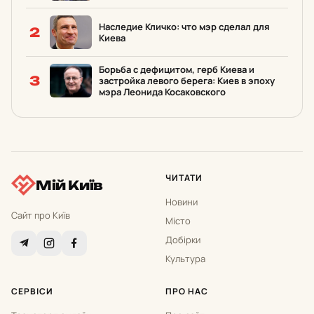
Наследие Кличко: что мэр сделал для
2
Киева
Борьба с дефицитом, герб Киева и
3
застройка левого берега: Киев в эпоху
мэра Леонида Косаковского
ЧИТАТИ
Мій Київ
Новини
Сайт про Київ
Місто
Добірки
Культура
СЕРВІСИ
ПРО НАС