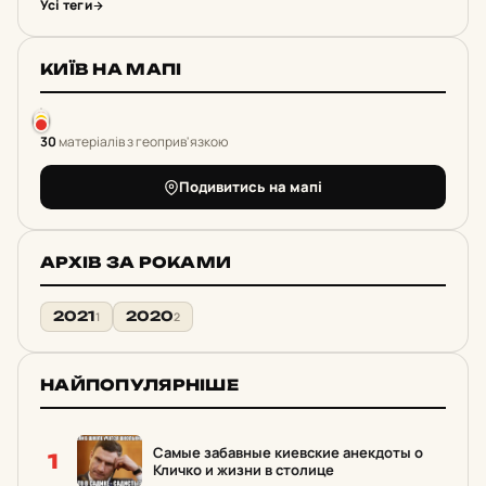
Усі теги
КИЇВ НА МАПІ
30
матеріалів з геоприв'язкою
Подивитись на мапі
АРХІВ ЗА РОКАМИ
2021
2020
1
2
НАЙПОПУЛЯРНІШЕ
Самые забавные киевские анекдоты о
1
Кличко и жизни в столице