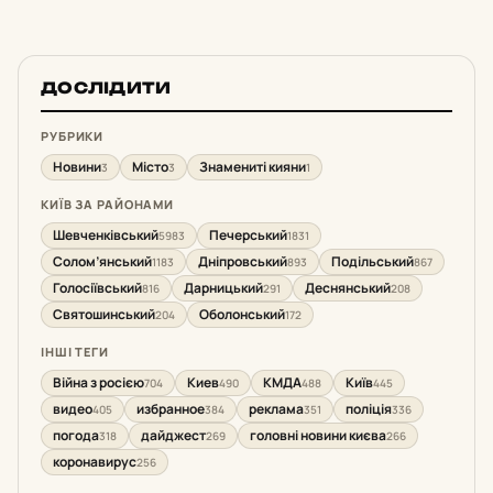
ДОСЛІДИТИ
РУБРИКИ
Новини
Місто
Знамениті кияни
3
3
1
КИЇВ ЗА РАЙОНАМИ
Шевченківський
Печерський
5983
1831
Солом’янський
Дніпровський
Подільський
1183
893
867
Голосіївський
Дарницький
Деснянський
816
291
208
Святошинський
Оболонський
204
172
ІНШІ ТЕГИ
Війна з росією
Киев
КМДА
Київ
704
490
488
445
видео
избранное
реклама
поліція
405
384
351
336
погода
дайджест
головні новини києва
318
269
266
коронавирус
256