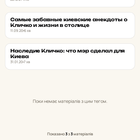
Самые за­бав­ные ки­ев­ские анек­доты о
МІСТО
★ ОБРАНЕ
Кличко и жизни в сто­ли­це
11.09.20
6 хв
Нас­ле­дие Кличко: что мэр сделал для
МІСТО
★ ОБРАНЕ
Киева
31.01.20
7 хв
Поки немає матеріалів з цим тегом.
Показано
3
з
3
матеріалів