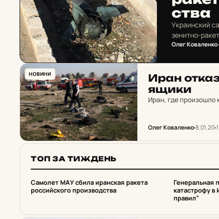
ства
Украинский са
зенитно-ракет
Олег Коваленко
НОВИНИ
Иран от­каз­
ящики
Иран, где произошло 
Олег Коваленко
8.01.20
1
ТОП ЗА ТИЖДЕНЬ
1
2
Самолет МАУ сбила иранская ракета
Генеральная 
российского производства
катастрофу в 
правил”