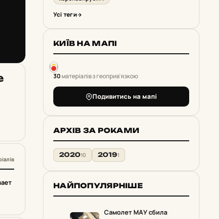
Усі теги
КИЇВ НА МАПІ
е
30
матеріалів з геоприв'язкою
Подивитись на мапі
АРХІВ ЗА РОКАМИ
2020
2019
10
1
ріалів
вает
НАЙПОПУЛЯРНІШЕ
Самолет МАУ сбила