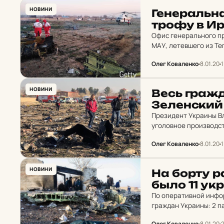
НОВИНИ
Ге­не­раль­н
тро­фу в Ир
Офис генерального п
МАУ, летевшего из Те
эксплуатации авиасуд
Олег Коваленко
8.01.20
1
НОВИНИ
Весь граж­д
Зе­лен­ский
Президент Украины В
уголовное производст
Олег Коваленко
8.01.20
1
НОВИНИ
На борту ра
было 11 ук­
По оперативной инфор
граждан Украины: 2 п
Олег Коваленко
8.01.20
2