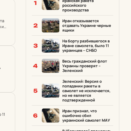
иранская ракета
1
российского
производства
ета
Иран отказывается
2
отдавать Украине черные
я или
ящики
На борту разбившегося в
3
Иране самолета, было 11
украинцев – СНБО
Весь гражданский флот
4
Украины проверят –
ь
Зеленский
Зеленский: Версия о
попадании ракеты в
5
самолет не исключается,
но не является
подтвержденной
Иран признал, что
 11
6
ошибочно сбил
украинский самолет МАУ