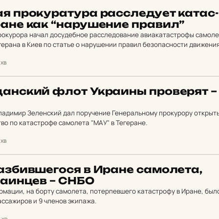
ая про­ку­ра­ту­ра рас­сле­ду­ет ка­тас­
ане как “на­ру­ше­ние правил”
рокурора начал досудебное расследование авиакатастрофы самол
герана в Киев по статье о нарушении правил безопасности движени
на.
 хв
ан­ский флот Ук­ра­ины про­ве­рят –
ладимир Зеленский дал поручение Генеральному прокурору открыт
во по катастрофе самолета "МАУ" в Тегеране.
 хв
з­бив­ше­го­ся в Иране са­мо­ле­та,
ра­ин­цев – СНБО
мации, на борту самолета, потерпевшего катастрофу в Иране, было
ассажиров и 9 членов экипажа.
 хв