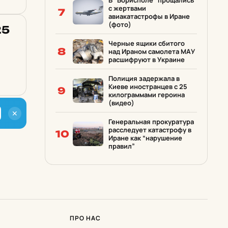
В “Борисполе” прощались
с жертвами
7
авиакатастрофы в Иране
(фото)
25
Черные ящики сбитого
8
над Ираном самолета МАУ
расшифруют в Украине
Полиция задержала в
Киеве иностранцев с 25
9
килограммами героина
(видео)
✕
Генеральная прокуратура
расследует катастрофу в
10
Иране как “нарушение
правил”
ПРО НАС