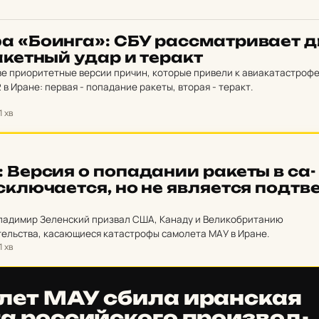
фа «Боинга»: СБУ рас­смат­ри­ва­ет 
а­кетный удар и теракт
е приоритетные версии причин, которые привели к авиакатастроф
в Иране: первая - попадание ракеты, вторая - теракт.
1 хв
: Версия о по­па­да­нии ракеты в са­
­клю­ча­ет­ся, но не яв­ля­ет­ся под­тв
ладимир Зеленский призвал США, Канаду и Великобританию
тельства, касающиеся катастрофы самолета МАУ в Иране.
1 хв
­лет МАУ сбила иран­ская
 рос­сий­ско­го про­из­вод­