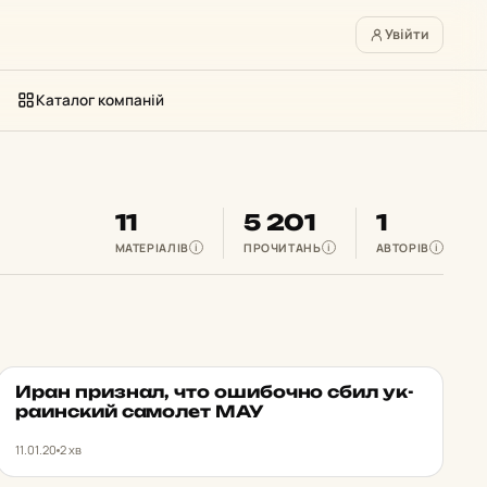
Увійти
Каталог компаній
11
5 201
1
МАТЕРІАЛІВ
ПРОЧИТАНЬ
АВТОРІВ
i
i
i
Иран приз­нал, что оши­боч­но сбил ук­
НОВИНИ
★ ОБРАНЕ
ра­ин­ский са­мо­лет МАУ
11.01.20
2 хв