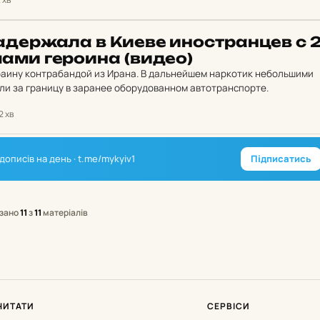
а­дер­жа­ла в Киеве инос­тран­цев с 
а­ми ге­ро­и­на (видео)
раину контрабандой из Ирана. В дальнейшем наркотик небольшими
и за границу в заранее оборудованном автотранспорте.
2 хв
дописів на день · t.me/mykyiv1
Підписатись
зано
11
з
11
матеріалів
ЧИТАТИ
СЕРВІСИ