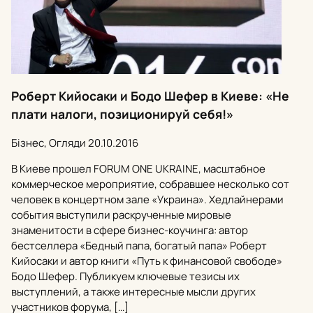
Роберт Кийосаки и Бодо Шефер в Киеве: «Не
плати налоги, позиционируй себя!»
Бізнес, Огляди
20.10.2016
В Киеве прошел FORUM ONE UKRAINE, масштабное
коммерческое мероприятие, собравшее несколько сот
человек в концертном зале «Украина». Хедлайнерами
события выступили раскрученные мировые
знаменитости в сфере бизнес-коучинга: автор
бестселлера «Бедный папа, богатый папа» Роберт
Кийосаки и автор книги «Путь к финансовой свободе»
Бодо Шефер. Публикуем ключевые тезисы их
выступлений, а также интересные мысли других
участников форума, […]