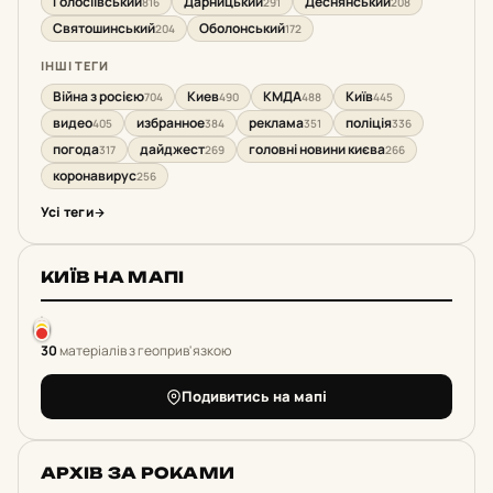
Голосіївський
Дарницький
Деснянський
816
291
208
Святошинський
Оболонський
204
172
ІНШІ ТЕГИ
Війна з росією
Киев
КМДА
Київ
704
490
488
445
видео
избранное
реклама
поліція
405
384
351
336
погода
дайджест
головні новини києва
317
269
266
коронавирус
256
Усі теги
КИЇВ НА МАПІ
30
матеріалів з геоприв'язкою
Подивитись на мапі
АРХІВ ЗА РОКАМИ