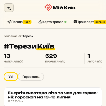
Мій Київ
Погода
Карта тривог
Транспорт
+26°
онлайн
Перейти
до
Головна
/
Тег
/
Терези
контенту
#Терези
Київ
13
529
1
МАТЕРІАЛІВ
ПРОЧИТАНЬ
АВТОРІВ
i
i
i
Усі
Гороскоп
13
Енер­гія ек­ва­то­ра літа та час для гар­мо­
ГОРОСКОП
★ ОБРАНЕ
нії: го­рос­коп на 13–19 липня
12.07.26
3 хв