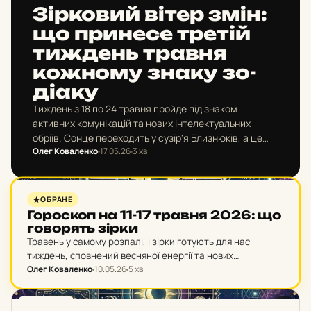
Зір­ко­вий вітер змін:
що при­не­се третій
тиж­день травня
кож­но­му знаку зо­
ді­а­ку
Тиждень з 18 по 24 травня пройде під знаком
активних комунікацій та нових інтелектуальних
обріїв. Сонце переходить у сузір'я Близнюків, а це
Олег Коваленко
17.05.26
3 хв
означає, що час виходити з тіні, ділитися ідеями…
ГОРОСКОП
ОБРАНЕ
Го­рос­коп на 11-17 травня 2026: що
го­во­рять зірки
Травень у самому розпалі, і зірки готують для нас
тиждень, сповнений весняної енергії та нових
можливостей. Період з 11 по 17 травня стане часом для
Олег Коваленко
10.05.26
5 хв
рішучих кроків у кар’єрі та…
ГОРОСКОП