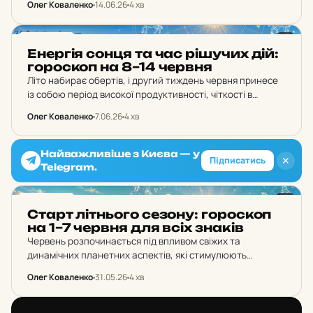
рівновагу між активною зовнішньою діяльністю та
Олег Коваленко
14.06.26
4 хв
внутрішнім спокоєм. Тиждень із 15 по 21 червня стане
періодом, коли інтуїція…
ГОРОСКОП
Енер­гія сонця та час рі­шу­чих дій:
го­рос­коп на 8–14 червня
Літо набирає обертів, і другий тиждень червня принесе
із собою період високої продуктивності, чіткості в
думках та перших вагомих результатів. Період з 8 по 14
Олег Коваленко
7.06.26
4 хв
червня ідеально підходить для того,…
Найважливіше з Києва — у
✕
Підписатись
Telegram.
ГОРОСКОП
Старт літ­ньо­го сезону: го­рос­коп
на 1–7 червня для всіх знаків
Червень розпочинається під впливом свіжих та
динамічних планетних аспектів, які стимулюють
активність, подорожі та навчання. Перший тиждень
Олег Коваленко
31.05.26
4 хв
червня вимагатиме балансу між професійними амбіціями
та бажанням нарешті відпочити. Поки одні знаки…
ГОРОСКОП