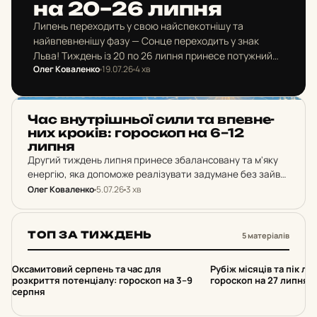
на 20–26 липня
Липень переходить у свою найспекотнішу та
найвпевненішу фазу — Сонце переходить у знак
Льва! Тиждень із 20 по 26 липня принесе потужний
Олег Коваленко
19.07.26
4 хв
приплив вогняної енергії, яка надихне нас вийти з…
ГОРОСКОП
Час внут­ріш­ньої сили та впев­не­
них кроків: го­рос­коп на 6–12
липня
Другий тиждень липня принесе збалансовану та м'яку
енергію, яка допоможе реалізувати задумане без зайвої
метушні. Період із 6 по 12 липня ідеально підходить для
Олег Коваленко
5.07.26
3 хв
зміцнення завойованих позицій, налагодження глибоких
емоційних…
ТОП ЗА ТИЖДЕНЬ
5 матеріалів
1
2
Оксамитовий серпень та час для
Рубіж місяців та пік літ
розкриття потенціалу: гороскоп на 3–9
гороскоп на 27 липня –
серпня