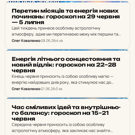
ГОРОСКОП
Пе­ре­тин мі­ся­ців та енер­гія нових
по­чи­нань: го­рос­коп на 29 червня
— 5 липня
Цей тиждень принесе особливу астрологічну
атмосферу, адже ми перетинаємо межу між першим та
другим місяцями літа. Період із 29 червня по 5 липня
Олег Коваленко
28.06.26
4 хв
стане часом для структурування планів на весь…
ГОРОСКОП
Енер­гія літ­ньо­го сон­цес­то­ян­ня та
новий відлік: го­рос­коп на 22–28
червня
Кінець червня приносить із собою особливу магію —
енергію найдовших днів року, яка стимулює нас до
глобального планування та підбиття перших підсумків
Олег Коваленко
21.06.26
3 хв
літа. Тиждень із 22 по 28 червня стане…
ГОРОСКОП
Час смі­ли­вих ідей та внут­ріш­ньо­
го ба­лан­су: го­рос­коп на 15–21
червня
Середина червня приносить із собою особливу
астрологічну атмосферу, яка закликає нас знайти