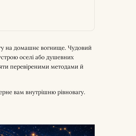
гу на домашнє вогнище. Чудовий
устрою оселі або душевних
діяти перевіреними методами й
оверне вам внутрішню рівновагу.