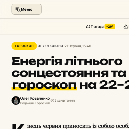
Меню
Погода
+29°
Перейти
до
21 Червня, 13:40
ГОРОСКОП
ОПУБЛІКОВАНО
контенту
Енергія літнього
сонцестояння та 
гороскоп
на 22–
Олег Коваленко
3 хв читання
Редакція · Гороскоп
інець червня приносить із собою осо