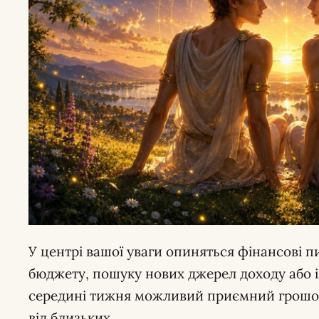
У центрі вашої уваги опиняться фінансові п
бюджету, пошуку нових джерел доходу або ін
середині тижня можливий приємний грошов
від близьких.