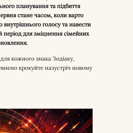
льного планування та підбиття
червня стане часом, коли варто
 внутрішнього голосу та навести
й період для зміцнення сімейних
оновлення.
для кожного знака Зодіаку,
внено крокуйте назустріч новому