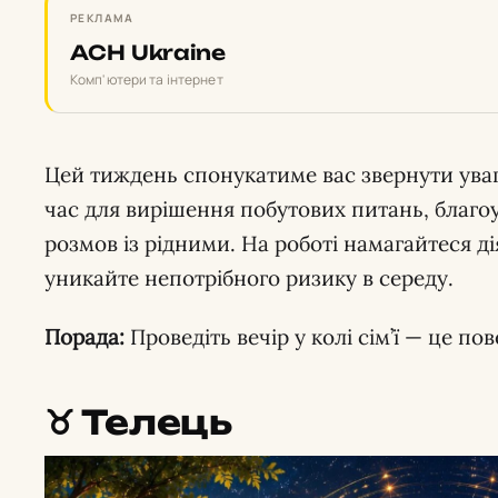
РЕКЛАМА
ACH Ukraine
Комп'ютери та інтернет
Цей тиждень спонукатиме вас звернути ува
час для вирішення побутових питань, благо
розмов із рідними. На роботі намагайтеся 
уникайте непотрібного ризику в середу.
Порада:
Проведіть вечір у колі сім’ї — це п
♉️ Телець