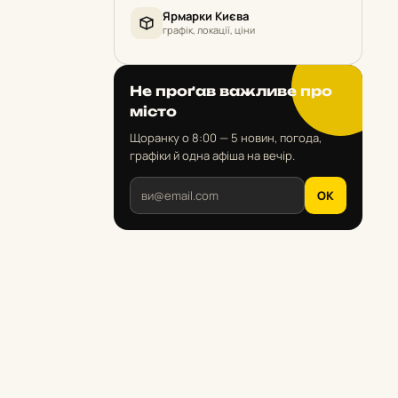
Ярмарки Києва
графік, локації, ціни
Не проґав важливе про
місто
Щоранку о 8:00 — 5 новин, погода,
графіки й одна афіша на вечір.
OK