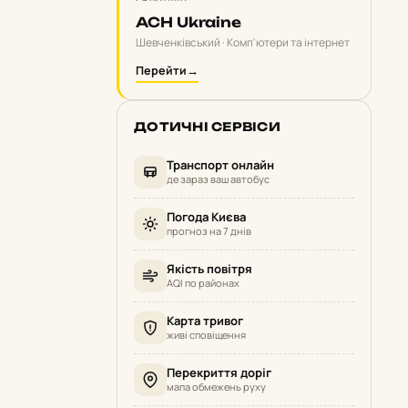
ACH Ukraine
Шевченківський · Комп'ютери та інтернет
Перейти
→
ДОТИЧНІ СЕРВІСИ
Транспорт онлайн
де зараз ваш автобус
Погода Києва
прогноз на 7 днів
Якість повітря
AQI по районах
Карта тривог
живі сповіщення
Перекриття доріг
мапа обмежень руху