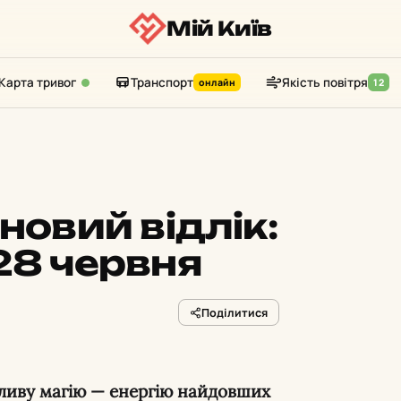
Мій Київ
Карта тривог
Транспорт
Якість повітря
онлайн
12
новий відлік:
28 червня
Поділитися
бливу магію — енергію найдовших