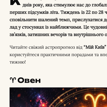
К
днів року, яка стимулює нас до глоба
перших підсумків літа. Тиждень із 22 по 28 
сповільнити шалений темп, прислухатися до
лад у стосунках із найближчими. Це чудови
зв’язків, затишних вечорів та внутрішнього 
Читайте свіжий астропрогноз від
“Мій Київ”
користуйтеся практичними порадами та впе
тижню!
♈️ Овен