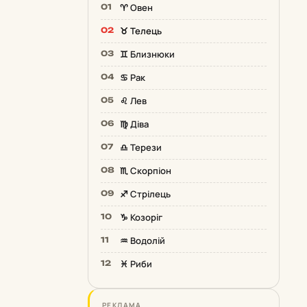
♈️ Овен
♉️ Телець
♊️ Близнюки
♋️ Рак
♌️ Лев
♍️ Діва
♎️ Терези
♏️ Скорпіон
♐️ Стрілець
♑️ Козоріг
♒️ Водолій
♓️ Риби
РЕКЛАМА