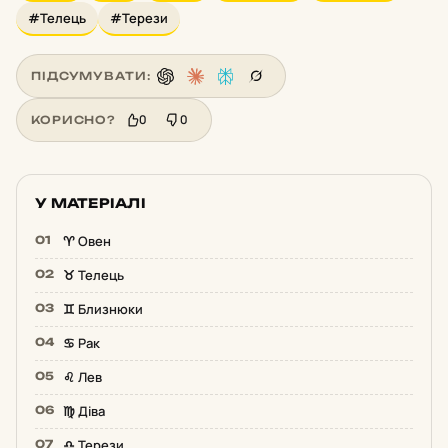
#Телець
#Терези
ПІДСУМУВАТИ:
0
0
КОРИСНО?
У МАТЕРІАЛІ
♈️ Овен
♉️ Телець
♊️ Близнюки
♋️ Рак
♌️ Лев
♍️ Діва
♎️ Терези