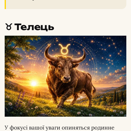
♉️ Телець
У фокусі вашої уваги опиняться родинне