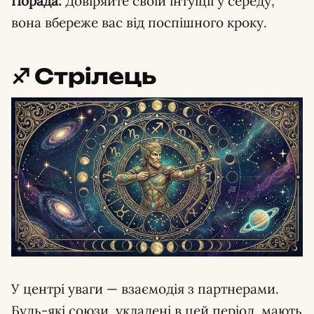
Порада:
Довіряйте своїй інтуїції у середу,
вона вбереже вас від поспішного кроку.
♐️ Стрілець
У центрі уваги — взаємодія з партнерами.
Будь-які союзи, укладені в цей період, мають