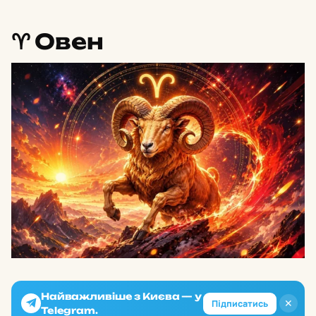
♈️ Овен
Найважливіше з Києва — у
✕
Підписатись
Telegram.