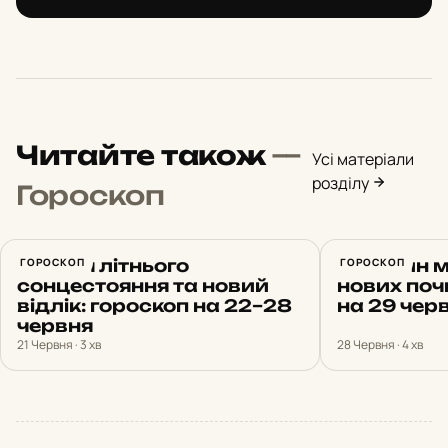
Читайте також
—
Усі матеріали
розділу
Гороскоп
Енергія літнього
ГОРОСКОП
Перетин мі
ГОРОСКОП
сонцестояння та новий
нових поч
відлік: гороскоп на 22–28
на 29 чер
червня
21 Червня · 3 хв
28 Червня · 4 хв