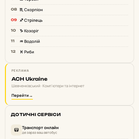
♏️ Скорпіон
♐️ Стрілець
♑️ Козоріг
♒️ Водолій
♓️ Риби
РЕКЛАМА
ACH Ukraine
Шевченківський · Комп'ютери та інтернет
Перейти
→
ДОТИЧНІ СЕРВІСИ
Транспорт онлайн
де зараз ваш автобус