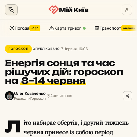
Мій Київ
Погода
Карта тривог
Транспорт
+18°
онлайн
Перейти
до
7 Червня, 16:06
ГОРОСКОП
ОПУБЛІКОВАНО
контенту
Енергія сонця та час
рішучих дій: гороскоп
на
8–14 червня
Олег Коваленко
4 хв читання
Редакція · Гороскоп
Л
іто набирає обертів, і другий тиждень
червня принесе із собою період