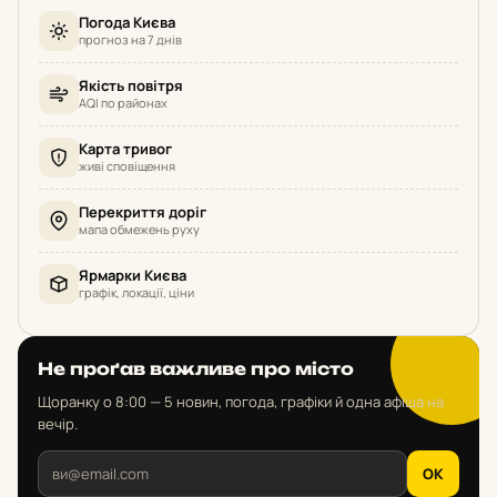
Погода Києва
прогноз на 7 днів
Якість повітря
AQI по районах
Карта тривог
живі сповіщення
Перекриття доріг
мапа обмежень руху
Ярмарки Києва
графік, локації, ціни
Не проґав важливе про місто
Щоранку о 8:00 — 5 новин, погода, графіки й одна афіша на
вечір.
OK