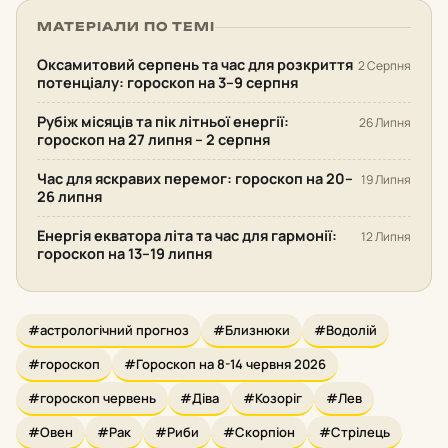
МАТЕРІАЛИ ПО ТЕМІ
Оксамитовий серпень та час для розкриття
2 Серпня
потенціалу: гороскоп на 3–9 серпня
Рубіж місяців та пік літньої енергії:
26 Липня
гороскоп на 27 липня – 2 серпня
Час для яскравих перемог: гороскоп на 20–
19 Липня
26 липня
Енергія екватора літа та час для гармонії:
12 Липня
гороскоп на 13–19 липня
#астрологічний прогноз
#Близнюки
#Водолій
#гороскоп
#Гороскоп на 8-14 червня 2026
#гороскоп червень
#Діва
#Козоріг
#Лев
#Овен
#Рак
#Риби
#Скорпіон
#Стрілець