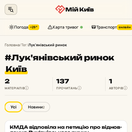
Мій Київ
Погода
Карта тривог
Транспорт
+29°
онлайн
Перейти
до
Головна
/
Тег
/
Лук'янівський ринок
контенту
#Лук'янівський ринок
Київ
2
137
1
МАТЕРІАЛІВ
ПРОЧИТАНЬ
АВТОРІВ
i
i
i
Усі
Новини
2
КМДА від­по­ві­ла на пе­ти­цію про від­нов­
НОВИНИ
★ ОБРАНЕ