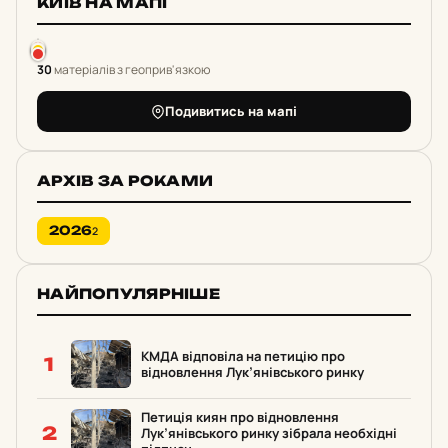
КИЇВ НА МАПІ
30
матеріалів з геоприв'язкою
Подивитись на мапі
АРХІВ ЗА РОКАМИ
2026
2
НАЙПОПУЛЯРНІШЕ
КМДА відповіла на петицію про
1
відновлення Лук’янівського ринку
Петиція киян про відновлення
2
Лук’янівського ринку зібрала необхідні