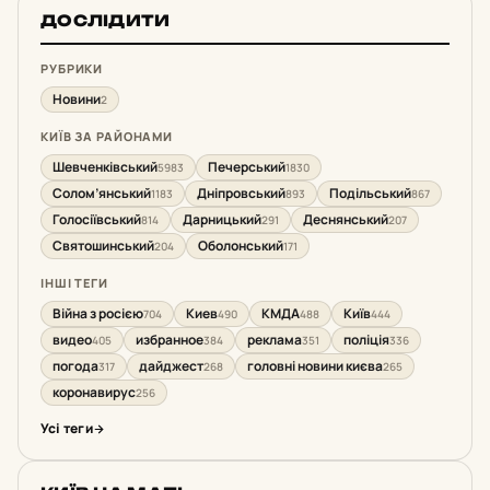
ДОСЛІДИТИ
РУБРИКИ
Новини
2
КИЇВ ЗА РАЙОНАМИ
Шевченківський
Печерський
5983
1830
Солом’янський
Дніпровський
Подільський
1183
893
867
Голосіївський
Дарницький
Деснянський
814
291
207
Святошинський
Оболонський
204
171
ІНШІ ТЕГИ
Війна з росією
Киев
КМДА
Київ
704
490
488
444
видео
избранное
реклама
поліція
405
384
351
336
погода
дайджест
головні новини києва
317
268
265
коронавирус
256
Усі теги