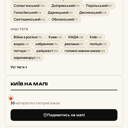
Солом’янський
Дніпровський
Подільський
1183
893
867
Голосіївський
Дарницький
Деснянський
816
291
208
Святошинський
Оболонський
204
171
ІНШІ ТЕГИ
Війна з росією
Киев
КМДА
Київ
704
490
488
445
видео
избранное
реклама
поліція
405
384
351
336
погода
дайджест
головні новини києва
317
268
265
коронавирус
256
Усі теги
КИЇВ НА МАПІ
30
матеріалів з геоприв'язкою
Подивитись на мапі