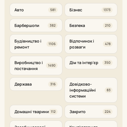
Авто
Бізнес
581
1373
Барбершопи
Безпека
382
210
Будівництво і
Відпочинок і
1106
478
ремонт
розваги
Виробництво і
Дім та інтер'єр
350
1490
постачання
Держава
Довідково-
316
інформаційні
83
системи
Домашні тварини
Закрито
112
224