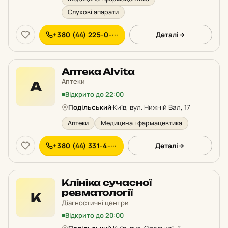
Слухові апарати
+380 (44) 225-0-···
Деталі
Аптека Alvita
Аптеки
А
Відкрито до 22:00
Подільський
·
Київ, вул. Нижній Вал, 17
Аптеки
Медицина і фармацевтика
+380 (44) 331-4-···
Деталі
Клініка сучасної
ревматології
К
Діагностичні центри
Відкрито до 20:00