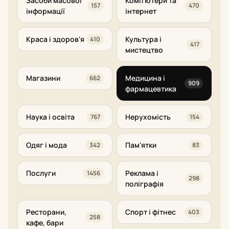
Засоби масової
Комп'ютери та
157
470
інформації
інтернет
Краса і здоров'я
Культура і
410
417
мистецтво
Магазини
Медицина і
662
909
фармацевтика
Наука і освіта
Нерухомість
767
154
Одяг і мода
Пам'ятки
342
83
Послуги
Реклама і
1456
298
поліграфія
Ресторани,
Спорт і фітнес
403
258
кафе, бари