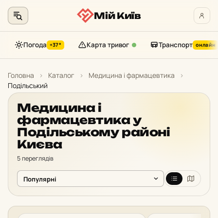
Мій Київ
Погода
Карта тривог
Транспорт
+37°
онлайн
Перейти
до
Головна
›
Каталог
›
Медицина і фармацевтика
›
контенту
Подільський
Медицина і
фармацевтика у
Подільському районі
Києва
5 переглядів