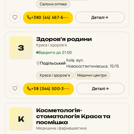
Салони оптики
+380 (44) 467-6-···
Деталі
Здоров’я родини
Краса і здоров'я
З
Відкрито до 21:00
Київ, вул.
Подільський
·
Новокостянтинівська, 15/15
Краса і здоров'я
Медичні центри
+38 (044) 500-3-···
Деталі
Косметологія-
стоматологія Краса та
К
посмішка
Медицина і фармацевтика