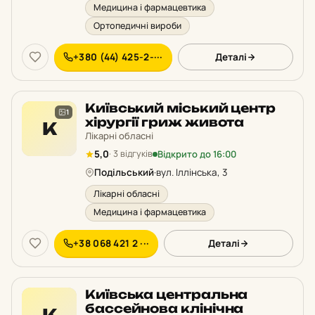
Медицина і фармацевтика
Ортопедичні вироби
+380 (44) 425-2-···
Деталі
Київський міський центр
1
хірургії гриж живота
К
Лікарні обласні
Відкрито до 16:00
5,0
· 3 відгуків
Подільський
·
вул. Іллінська, 3
Лікарні обласні
Медицина і фармацевтика
+38 068 421 2 ···
Деталі
Київська центральна
бассейнова клінічна