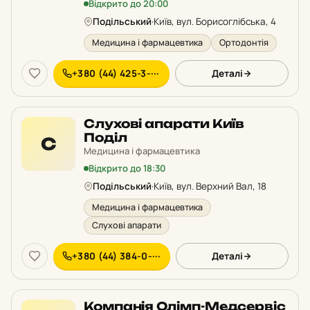
Відкрито до 20:00
Подільський
·
Київ, вул. Борисоглібська, 4
Медицина і фармацевтика
Ортодонтія
+380 (44) 425-3-···
Деталі
Слухові апарати Київ
Поділ
С
Медицина і фармацевтика
Відкрито до 18:30
Подільський
·
Київ, вул. Верхний Вал, 18
Медицина і фармацевтика
Слухові апарати
+380 (44) 384-0-···
Деталі
Компанія Олімп-Медсервіс