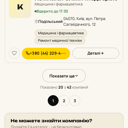
Медицина і фармацевтика
К
Відкрито до 17:30
04070, Київ, вул. Петра
Подільський
·
Сагайдачного, 12
Медицина і фармацевтика
Ремонт медичної техніки
+380 (44) 229-4-···
Деталі
Показати ще
Показано
20
з
42
компаній
1
2
3
Не можете знайти компанію?
Додайте її в каталог - це безкоштовно.