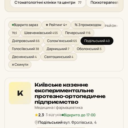
Стоматологічні клініки та центри
Психотерапевтична
77
Відкрито зараз
★ Рейтинг 4+
% З промокодом
РАЙОН:
Усі
Шевченківський
Печерський
455
116
Дніпровський
Солом’янський
Подільський
66
65
40
Голосіївський
Дарницький
Оболонський
38
7
5
Деснянський
Святошинський
4
4
Скинути
Київське казенне
експериментальне
К
протезно-ортопедичне
підприємство
Медицина і фармацевтика
Відкрито до 17:00
2,3
· 3 відгуків
Подільський
·
вул. Фролівська, 4