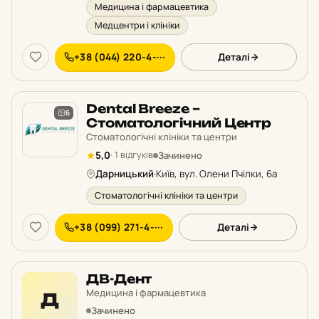
Медицина і фармацевтика
Медцентри і клініки
+38 (044) 220-4-···
Деталі
Dental Breeze –
6
Стоматологічний Центр
Стоматологічні клініки та центри
Зачинено
5,0
· 1 відгуків
Дарницький
·
Київ, вул. Олени Пчілки, 6а
Стоматологічні клініки та центри
+38 (099) 271-4-···
Деталі
ДВ-Дент
Медицина і фармацевтика
Д
Зачинено