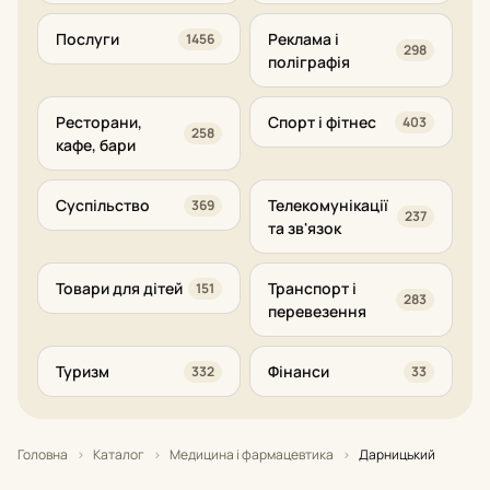
Послуги
Реклама і
1456
298
поліграфія
Ресторани,
Спорт і фітнес
403
258
кафе, бари
Суспільство
Телекомунікації
369
237
та зв'язок
Товари для дітей
Транспорт і
151
283
перевезення
Туризм
Фінанси
332
33
Головна
›
Каталог
›
Медицина і фармацевтика
›
Дарницький