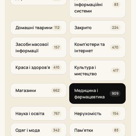
інформаційні
83
системи
Домашні тварини
Закрито
112
224
Засоби масової
Комп'ютери та
157
470
інформації
інтернет
Краса і здоров'я
Культура і
410
417
мистецтво
Магазини
Медицина і
662
909
фармацевтика
Наука і освіта
Нерухомість
767
154
Одяг і мода
Пам'ятки
342
83