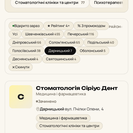
Стоматологічні клініки та центри
Психотерапевтична
77
Відкрито зараз
★ Рейтинг 4+
% З промокодом
РАЙОН:
Усі
Шевченківський
Печерський
455
116
Дніпровський
Солом’янський
Подільський
66
65
40
Голосіївський
Дарницький
Оболонський
38
7
5
Деснянський
Святошинський
4
4
Скинути
Стоматологія Сіріус Дент
Медицина і фармацевтика
С
Зачинено
Дарницький
·
вул. Пчілки Олени, 4
Медицина і фармацевтика
Стоматологічні клініки та центри