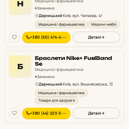
Медицина і фармацевтика
Н
Зачинено
Дарницький
·
Київ, вул. Чапаєва, 4г
Медицина і фармацевтика
Медичні меблі
+380 (50) 474-4-···
Деталі
Браслети Nike+ FuelBand
Se
Б
Медицина і фармацевтика
Зачинено
Дарницький
·
Київ, вул. Вишняковська, 13
Медицина і фармацевтика
Товари для здоров'я
+380 (44) 223-3-···
Деталі