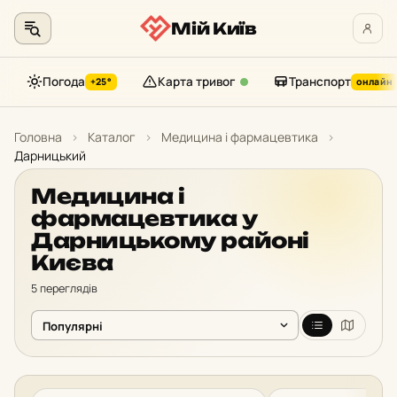
Мій Київ
Погода
Карта тривог
Транспорт
+25°
онлайн
Перейти
до
Головна
›
Каталог
›
Медицина і фармацевтика
›
контенту
Дарницький
Медицина і
фармацевтика у
Дарницькому районі
Києва
5 переглядів