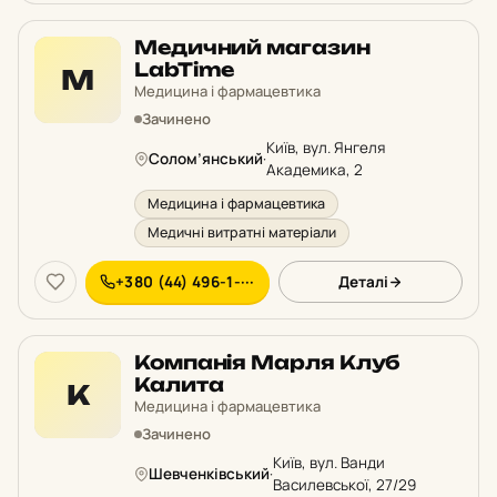
Медичний магазин
LabTime
М
Медицина і фармацевтика
Зачинено
Київ, вул. Янгеля
Солом’янський
·
Академика, 2
Медицина і фармацевтика
Медичні витратні матеріали
+380 (44) 496-1-···
Деталі
Компанія Марля Клуб
Калита
К
Медицина і фармацевтика
Зачинено
Київ, вул. Ванди
Шевченківський
·
Василевської, 27/29