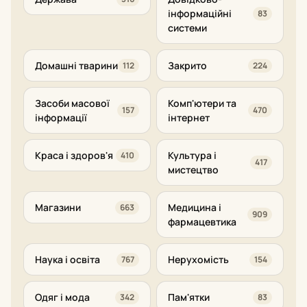
інформаційні
83
системи
Домашні тварини
Закрито
112
224
Засоби масової
Комп'ютери та
157
470
інформації
інтернет
Краса і здоров'я
Культура і
410
417
мистецтво
Магазини
Медицина і
663
909
фармацевтика
Наука і освіта
Нерухомість
767
154
Одяг і мода
Пам'ятки
342
83