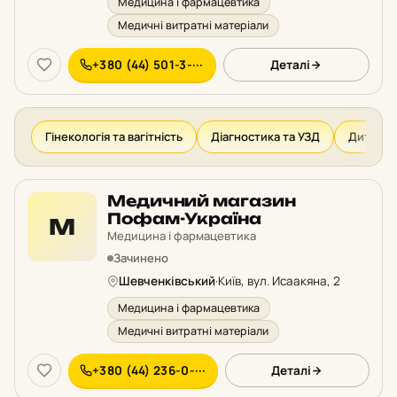
Медицина і фармацевтика
Медичні витратні матеріали
+380 (44) 501-3-···
Деталі
Гінекологія та вагітність
Діагностика та УЗД
Дитячий
Медичний магазин
Пофам-Україна
М
Медицина і фармацевтика
Зачинено
Шевченківський
·
Київ, вул. Исаакяна, 2
Медицина і фармацевтика
Медичні витратні матеріали
+380 (44) 236-0-···
Деталі