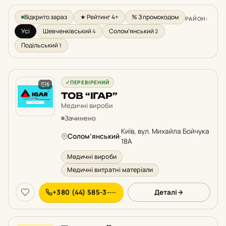
Відкрито зараз
★ Рейтинг 4+
% З промокодом
РАЙОН:
Усі
Шевченківський
Солом’янський
4
2
Подільський
1
✓
ПЕРЕВІРЕНИЙ
5
ТОВ “ІГАР”
Медичні вироби
Зачинено
Київ, вул. Михайла Бойчука
Солом’янський
·
18А
Медичні вироби
Медичні витратні матеріали
+380 (44) 585-3-···
Деталі