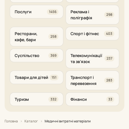
Послуги
Реклама і
1456
298
поліграфія
Ресторани,
Спорт і фітнес
403
258
кафе, бари
Суспільство
Телекомунікації
369
237
та зв'язок
Товари для дітей
Транспорт і
151
283
перевезення
Туризм
Фінанси
332
33
Головна
›
Каталог
›
Медичні витратні матеріали