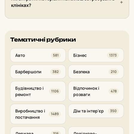
клініках?
Тематичні рубрики
Авто
Бізнес
581
1373
Барбершопи
Безпека
382
210
Будівництво і
Відпочинок і
1106
478
ремонт
розваги
Виробництво і
Дім та інтер'єр
350
1489
постачання
Держава
Довідково-
316