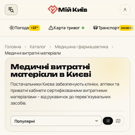
Мій Київ
Погода
Карта тривог
Транспорт
+23°
онлайн
Перейти
до
Головна
›
Каталог
›
Медицина і фармацевтика
›
контенту
Медичні витратні матеріали
Медичні витратні
матеріали в Києві
Постачальники Києва забезпечують клініки, аптеки та
приватні кабінети сертифікованими витратними
матеріалами – від рукавичок до перев’язувальних
засобів.