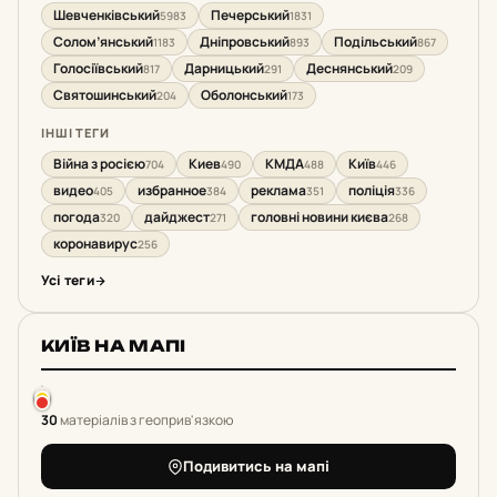
Шевченківський
Печерський
5983
1831
Солом’янський
Дніпровський
Подільський
1183
893
867
Голосіївський
Дарницький
Деснянський
817
291
209
Святошинський
Оболонський
204
173
ІНШІ ТЕГИ
Війна з росією
Киев
КМДА
Київ
704
490
488
446
видео
избранное
реклама
поліція
405
384
351
336
погода
дайджест
головні новини києва
320
271
268
коронавирус
256
Усі теги
КИЇВ НА МАПІ
30
матеріалів з геоприв'язкою
Подивитись на мапі