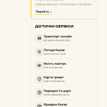
Шевченківський · Комп'ютери та інтернет
Перейти
→
ДОТИЧНІ СЕРВІСИ
Транспорт онлайн
де зараз ваш автобус
Погода Києва
прогноз на 7 днів
Якість повітря
AQI по районах
Карта тривог
живі сповіщення
Перекриття доріг
мапа обмежень руху
Ярмарки Києва