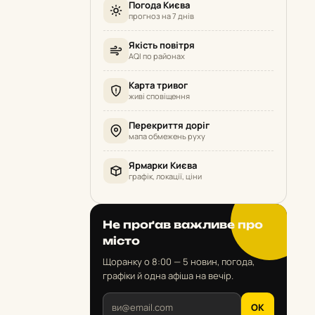
Погода Києва
прогноз на 7 днів
Якість повітря
AQI по районах
Карта тривог
живі сповіщення
Перекриття доріг
мапа обмежень руху
Ярмарки Києва
графік, локації, ціни
Не проґав важливе про
місто
Щоранку о 8:00 — 5 новин, погода,
графіки й одна афіша на вечір.
OK