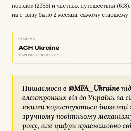
поездок (2355) и частных путешествий (618
на е-визу было 2 месяца, самому старшему –
РЕКЛАМА
ACH Ukraine
Комп'ютери та інтернет
Пишаємося в ⁦
@MFA_Ukraine
⁩ п
електронних віз до України за с
якими користуються іноземці з
зручному новітньому механізм
року, але цифри красномовно св