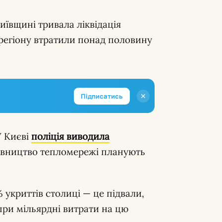
иївщині тривала ліквідація
и регіону втратили понад половину
✕
Підписатись
 Києві
поліція виводила
дівництво тепломережі планують
 укриттів столиці — це підвали,
опри мільярдні витрати на цю