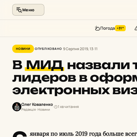
Меню
Погода
+31°
Перейти
до
9 Серпня 2019, 13:11
НОВИНИ
ОПУБЛІКОВАНО
контенту
В
МИД
назвали т
лидеров в офор
электронных виз
Олег Коваленко
1 хв читання
Редакція · Новини
января по июль 2019 года больше все