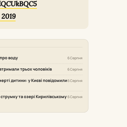
/idQCUkBQC5
 2019
 про воду
6 Серпня
затримали трьох чоловіків
6 Серпня
ерті дитини: у Києві повідомили
6 Серпня
 струмку та озері Кирилівському
6 Серпня