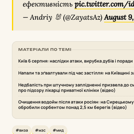
ефективність
pic.twitter.com
— Andriy 🐰 (@ZayatsAz)
August 9,
МАТЕРІАЛИ ПО ТЕМІ
Київ 6 серпня: наслідки атаки, вирубка дубів і поради
Напали та зґвалтували під час застілля: на Київщині 
Недбалість при штучному заплідненні призвела до см
про підозру лікарці приватної клініки (відео)
Очищення водойм після атаки росіян: на Сирецькому
обробили сорбентом понад 2,5 км берегів (відео)
#виза
#мзс
#мид