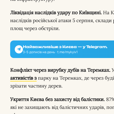
Ліквідація наслідків удару по Київщині.
На К
наслідків російської атаки 5 серпня, склад
площ через обстріли.
Найважливіше з Києва — у Telegram.
3–5 дописів на день · t.me/mykyiv1
Конфлікт через вирубку дубів на Теремках.
У
активістів з
парку на Теремках, де через бу
зрізати частину дерев.
Укриття Києва без захисту від балістики.
87%
які не захищають від балістичних ударів, п