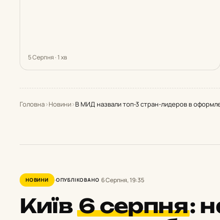
5 Серпня · 1 хв
Головна
›
Новини
›
В МИД назвали топ-3 стран-лидеров в оформл
6 Серпня, 19:35
НОВИНИ
ОПУБЛІКОВАНО
Київ
6 серпня
:
н