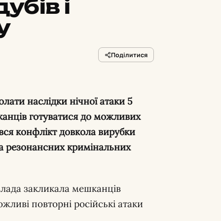
убів і
у
Поділитися
олати наслідки нічної атаки 5
шканців готуватися до можливих
ився конфлікт довкола вирубки
ька резонансних кримінальних
лада закликала мешканців
жливі повторні російські атаки