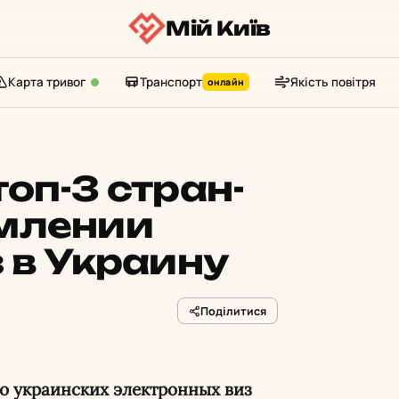
Мій Київ
Карта тривог
Транспорт
Якість повітря
онлайн
оп-3 стран-
млении
 в Украину
Поділитися
го украинских электронных виз