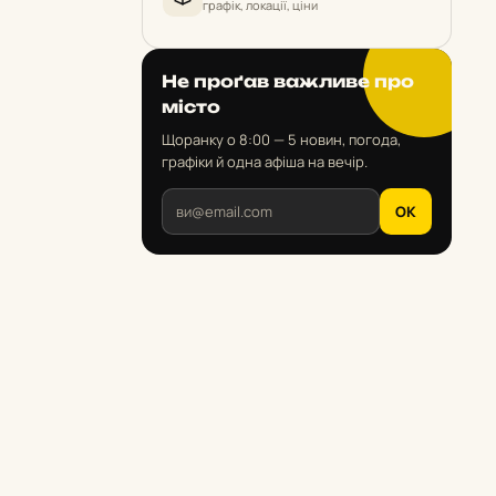
графік, локації, ціни
Не проґав важливе про
місто
Щоранку о 8:00 — 5 новин, погода,
графіки й одна афіша на вечір.
OK