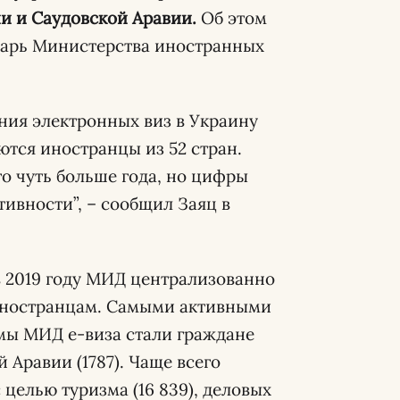
и и Саудовской Аравии.
Об этом
тарь Министерства иностранных
ия электронных виз в Украину
ются иностранцы из 52 стран.
о чуть больше года, но цифры
ивности”, – сообщил Заяц в
в 2019 году МИД централизованно
 иностранцам. Самыми активными
мы МИД е-виза стали граждане
й Аравии (1787). Чаще всего
целью туризма (16 839), деловых