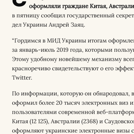
С
оформляли граждане Китая, Австрали
в пятницу сообщил государственный секре
дел Украины Андрей Заяц.
“Гордимся в МИД Украины итогам оформлен
за январь-июль 2019 года, которыми пользу
Этому удобному новейшему механизму всег
красноречиво свидетельствуют о его эффект
Twitter.
По информации, которую он обнародовал, 
оформил более 20 тысяч электронных виз
пользователями современной веб-платфор
Китая (12 125), Австралии (2368) и Саудовско
оформляют украинские электронные визы с 