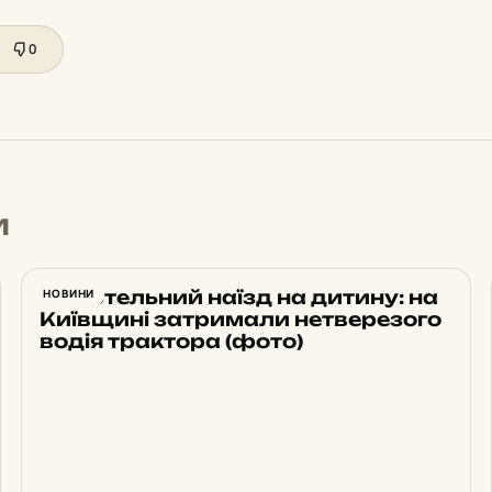
0
и
Смертельний наїзд на дитину: на
НОВИНИ
Київщині затримали нетверезого
водія трактора (фото)