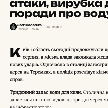
атаки, вирубка д
поради про вод
Олег Коваленко
1 хв читання
Редакція · Новини
К
иїв і область сьогодні продовжували д
серпня, а міська влада закликала ме
нових ударів. Одночасно в столиці загостр
дерев на Теремках, а поліція розслідує кіл
справ.
Триденний запас води для киян.
Столична в
запастися питною водою на три дні через мо
на інфраструктуру.