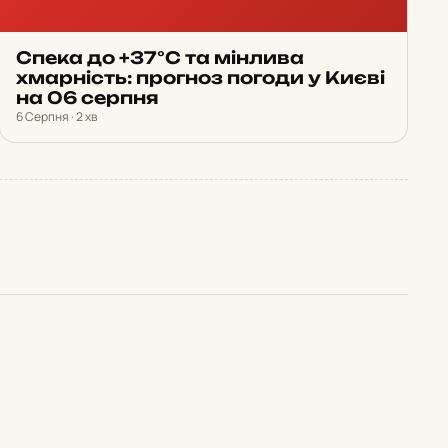
Спека до +37°С та мінлива
хмарність: прогноз погоди у Києві
на 06 серпня
6 Серпня · 2 хв