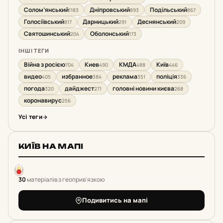
Солом’янський
Дніпровський
Подільський
1183
893
867
Голосіївський
Дарницький
Деснянський
817
291
209
Святошинський
Оболонський
204
173
ІНШІ ТЕГИ
Війна з росією
Киев
КМДА
Київ
704
490
488
446
видео
избранное
реклама
поліція
405
384
351
336
погода
дайджест
головні новини києва
320
271
268
коронавирус
256
Усі теги
КИЇВ НА МАПІ
30
матеріалів з геоприв'язкою
Подивитись на мапі