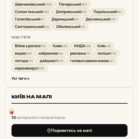
Шевченківський
Печерський
5983
1831
Солом’янський
Дніпровський
Подільський
1183
893
867
Голосіївський
Дарницький
Деснянський
817
291
209
Святошинський
Оболонський
204
173
ІНШІ ТЕГИ
Війна з росією
Киев
КМДА
Київ
704
490
488
446
видео
избранное
реклама
поліція
405
384
351
336
погода
дайджест
головні новини києва
319
270
267
коронавирус
256
Усі теги
КИЇВ НА МАПІ
30
матеріалів з геоприв'язкою
Подивитись на мапі