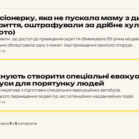
сі­о­нер­ку, яка не пус­ка­ла маму з д
рит­тя, ош­тра­фу­ва­ли за дрібне ху­л
ото)
вили, що доступ до приміщення укриття обмежувала 69-річна місцев
ьно облаштувала одну з кімнат. Інші приміщення захисної споруди
1 хв
 доступі.
ну­ють ство­ри­ти спе­ці­аль­ні ева­ку­а
­бу­си для по­ря­тун­ку людей
 ініціатива з підготовки спеціальних евакуаційних автобусів,
кого переміщення людей під час потенційних надзвичайних подій.
1 хв
азано
5
з
5
матеріалів