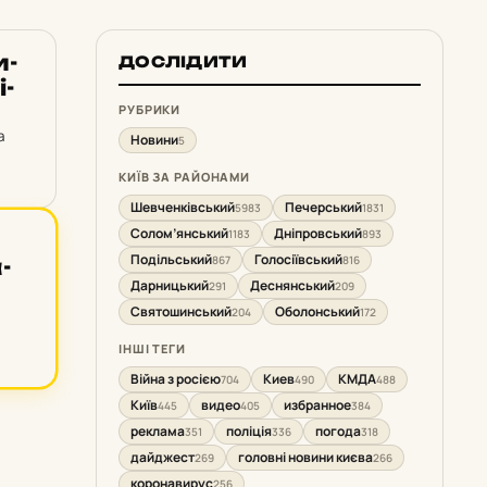
и­
ДОСЛІДИТИ
і­
РУБРИКИ
а
Новини
5
КИЇВ ЗА РАЙОНАМИ
Шевченківський
Печерський
5983
1831
Солом’янський
Дніпровський
1183
893
Подільський
Голосіївський
867
816
­
Дарницький
Деснянський
291
209
Святошинський
Оболонський
204
172
ІНШІ ТЕГИ
Війна з росією
Киев
КМДА
704
490
488
Київ
видео
избранное
445
405
384
реклама
поліція
погода
351
336
318
дайджест
головні новини києва
269
266
коронавирус
256