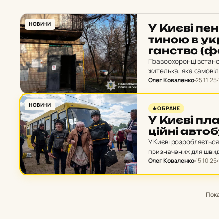
НОВИНИ
У Києві пен­
ти­ною в ук­
ган­ство (ф
Правоохоронці встано
жителька, яка самовіл
Олег Коваленко
25.11.25
залишалися у вільному
НОВИНИ
ОБРАНЕ
У Києві пла­
цій­ні ав­то
У Києві розробляється
призначених для швид
Олег Коваленко
15.10.25
Пок