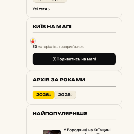
Усі теги
КИЇВ НА МАПІ
30
матеріалів з геоприв'язкою
Подивитись на мапі
АРХІВ ЗА РОКАМИ
2026
2025
3
2
НАЙПОПУЛЯРНІШЕ
У Бородянці на Київщині