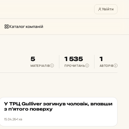
Увійти
Каталог компаній
5
1 535
1
МАТЕРІАЛІВ
ПРОЧИТАНЬ
АВТОРІВ
i
i
i
У ТРЦ Gulliver за­ги­нув чо­ло­вік, впавши
НОВИНИ
★ ОБРАНЕ
з п’ятого по­вер­ху
15.04.26
1 хв