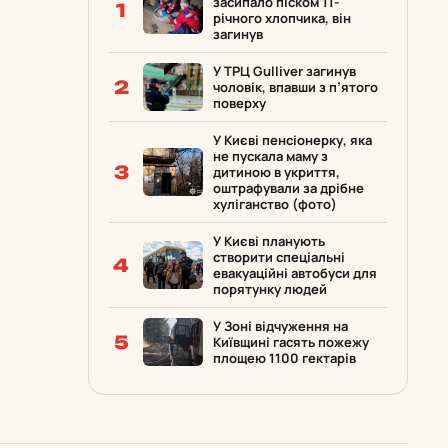
засипало піском 11-
1
річного хлопчика, він
загинув
У ТРЦ Gulliver загинув
2
чоловік, впавши з п’ятого
поверху
У Києві пенсіонерку, яка
не пускала маму з
3
дитиною в укриття,
оштрафували за дрібне
хуліганство (фото)
У Києві планують
створити спеціальні
4
евакуаційні автобуси для
порятунку людей
У Зоні відчуження на
5
Київщині гасять пожежу
площею 1100 гектарів