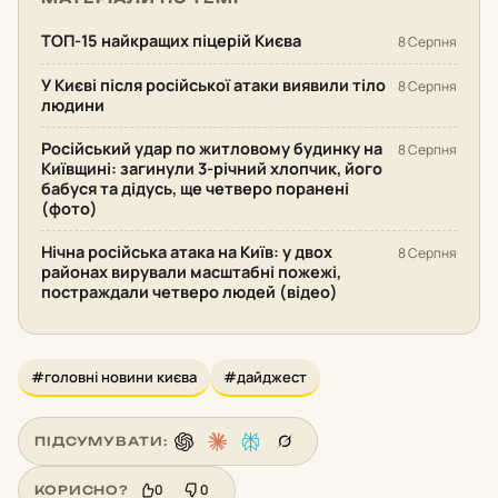
ТОП-15 найкращих піцерій Києва
8 Серпня
У Києві після російської атаки виявили тіло
8 Серпня
людини
Російський удар по житловому будинку на
8 Серпня
Київщині: загинули 3-річний хлопчик, його
бабуся та дідусь, ще четверо поранені
(фото)
Нічна російська атака на Київ: у двох
8 Серпня
районах вирували масштабні пожежі,
постраждали четверо людей (відео)
#головні новини києва
#дайджест
ПІДСУМУВАТИ:
0
0
КОРИСНО?