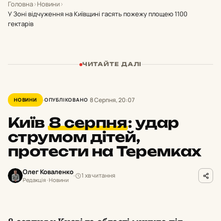
Головна
›
Новини
›
У Зоні відчуження на Київщині гасять пожежу площею 1100
гектарів
ЧИТАЙТЕ ДАЛІ
8 Серпня, 20:07
НОВИНИ
ОПУБЛІКОВАНО
Київ
8 серпня
:
удар
струмом дітей,
протести на Теремках
Олег Коваленко
1 хв читання
Редакція · Новини