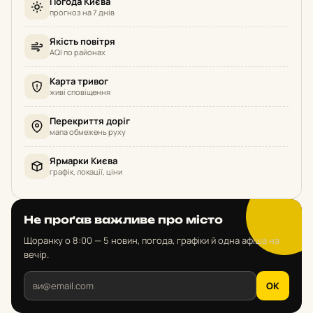
Погода Києва
прогноз на 7 днів
Якість повітря
AQI по районах
Карта тривог
живі сповіщення
Перекриття доріг
мапа обмежень руху
Ярмарки Києва
графік, локації, ціни
Не проґав важливе про місто
Щоранку о 8:00 — 5 новин, погода, графіки й одна афіша на
вечір.
OK