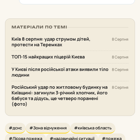
МАТЕРІАЛИ ПО ТЕМІ
Київ 8 серпня: удар струмом дітей,
8 Серпня
протести на Теремках
ТОП-15 найкращих піцерій Києва
8 Серпня
У Києві після російської атаки виявили тіло
8 Серпня
людини
Російський удар по житловому будинку на
8 Серпня
Київщині: загинули 3-річний хлопчик, його
бабуся та дідусь, ще четверо поранені
(фото)
#дснс
#Зона відчуження
#київська область
#Лісова пожежа
#надзвичайні ситуації
#пожежа