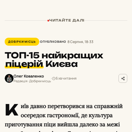
ЧИТАЙТЕ ДАЛІ
8 Серпня, 18:33
ДОБІРКИ МІСЦЬ
ОПУБЛІКОВАНО
ТОП-15 найкращих
піцерій
Києва
Олег Коваленко
6 хв читання
Редакція · Добірки місць
К
иїв давно перетворився на справжній
осередок гастрономії, де культура
приготування піци вийшла далеко за межі