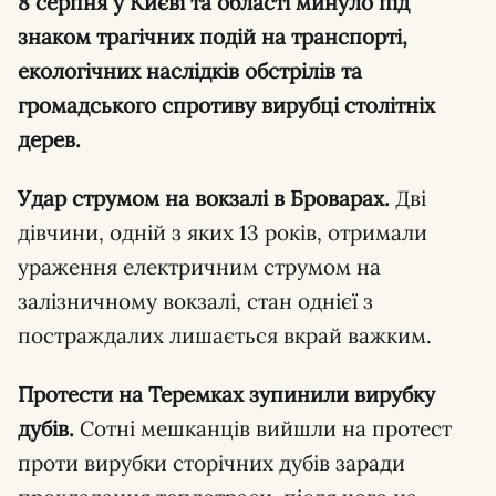
8 серпня у Києві та області минуло під
знаком трагічних подій на транспорті,
екологічних наслідків обстрілів та
громадського спротиву вирубці столітніх
дерев.
Удар струмом на вокзалі в Броварах.
Дві
дівчини, одній з яких 13 років, отримали
ураження електричним струмом на
залізничному вокзалі, стан однієї з
постраждалих лишається вкрай важким.
Протести на Теремках зупинили вирубку
дубів.
Сотні мешканців вийшли на протест
проти вирубки сторічних дубів заради