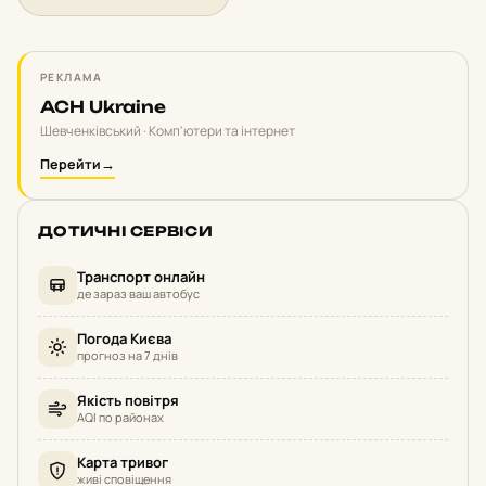
РЕКЛАМА
ACH Ukraine
Шевченківський · Комп'ютери та інтернет
Перейти
→
ДОТИЧНІ СЕРВІСИ
Транспорт онлайн
де зараз ваш автобус
Погода Києва
прогноз на 7 днів
Якість повітря
AQI по районах
Карта тривог
живі сповіщення