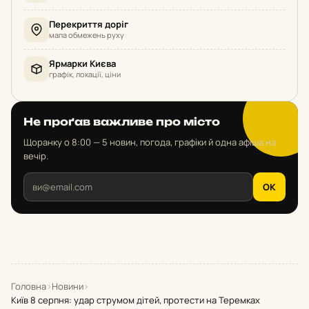
Перекриття доріг
мапа обмежень руху
Ярмарки Києва
графік, локації, ціни
Не проґав важливе про місто
Щоранку о 8:00 — 5 новин, погода, графіки й одна афіша на
вечір.
OK
Головна
›
Новини
›
Київ 8 серпня: удар струмом дітей, протести на Теремках