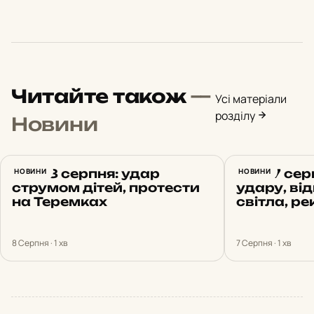
Читайте також
—
Усі матеріали
розділу
Новини
Київ 8 серпня: удар
НОВИНИ
Київ 7 сер
НОВИНИ
струмом дітей, протести
удару, ві
на Теремках
світла, р
8 Серпня · 1 хв
7 Серпня · 1 хв