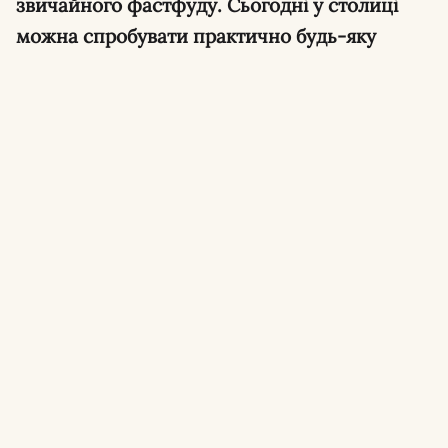
звичайного фастфуду. Сьогодні у столиці
можна спробувати практично будь-яку
варіацію цієї популярної страви: від
класичної неаполітанської із сертифікатами
міжнародних асоціацій до хрусткої нью-
йоркської, пишної детройтської чи римської
на довгастому тісті.
У столиці працюють сотні закладів, але лише
частина з них формує справжні тренди,
експериментує з тривалою ферментацією
тіста та імпортує найкращі італійські
інгредієнти. У цьому огляді зібрано 15
найкращих піцерій Києва з адресами,
особливостями меню та причинами, чому їх