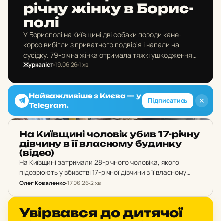
річну жінку в Бо­рис­
по­лі
У Борисполі на Київщині дві собаки породи кане-
корсо вибігли з приватного подвір'я і напали на
сусідку. 79-річна жінка отримала тяжкі ушкодження
Журналіст
19.06.26
1 хв
та померла в лікарні.
Найважливіше з Києва — у
✕
Підписатись
Telegram.
НОВИНИ
На Ки­їв­щи­ні чо­ло­вік убив 17-річну
дів­чи­ну в її влас­но­му бу­дин­ку
(відео)
На Київщині затримали 28-річного чоловіка, якого
підозрюють у вбивстві 17-річної дівчини в її власному
будинку. Він визнав провину та розповів, що перерізав їй
Олег Коваленко
17.06.26
2 хв
горло вночі. Раніше його вже засуджували за…
НОВИНИ
Увір­вав­ся до ди­тя­чої