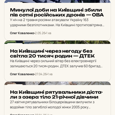
НОВИНИ
Ми­ну­лої доби на Ки­їв­щи­ні збили
пів сотні ро­сій­ських дронів — ОВА
У ніч на 2 травня росіяни атакували Україну 163
ударними безпілотниками. На Київщині протиповітряна
оборона знешкодила понад 50 дронів, без
Олег Коваленко
2.05.26
1 хв
постраждалих і пошкоджень критичної інфраструктури.
НОВИНИ
На Ки­їв­щи­ні через негоду без
світла 20 тисяч родин — ДТЕК
На Київщині через сильний вітер без електроенергії
залишаються 20 тисяч родин. ДТЕК залучив 60 бригад
для відновлення електромереж, пошкоджених падінням
Олег Коваленко
27.04.26
1 хв
дерев.
НОВИНИ
На Ки­їв­щи­ні ря­ту­валь­ни­ки діс­та­
ли з озера тіло 21-річної дів­чи­ни
27 квітня рятувальники Білоцерківщини вилучили з
водойми тіло загиблої молодої жінки 2005 року
народження. За попередніми даними, вона втопилася в