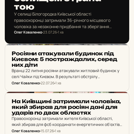
тою
У селищі Білогородка Київської області
правоохоронці затримали 36-річного місцевого
чоловіка за незаконне придбання та зберігання
Олег Коваленко
23.07.26
1 хв
боєприпасів. П'яний чоловік розгулював селищем з
ручною гранатою Ф-1, яку потім залишив на вулиці.
НОВИНИ
Ро­сі­я­ни ата­ку­ва­ли бу­ди­нок під
Києвом: 5 пос­траж­да­лих, серед
них діти
Вранці 22 липня росіяни атакували житловий будинок у
селі Чайки під Києвом. В результаті обстрілу
постраждали 5 людей, серед яких — троє дітей.
Олег Коваленко
22.07.26
1 хв
НОВИНИ
На Ки­їв­щи­ні зат­ри­ма­ли чо­ло­ві­ка,
який збирав для росіян дані для
ударів по двох об­лас­тях
Правоохоронці затримали жителя Київської області,
який збирав для фсб координати енергетичних об'єктів
та військових позицій у Київській і Черкаській областях.
Олег Коваленко
15.07.26
1 хв