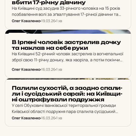
вбити 17-річну дів­чи­ну
На Київщині суд засудив 33-річного чоловіка на 15 років
позбавлення волі за зґвалтування 17-річної дівчини та
замах на її вбивство. Злочини відбулися у серпні 2024
Олег Коваленко
19.03.26
1 хв
року у Фастівському районі.
НОВИНИ
В Ірпені чо­ло­вік зас­тре­лив дочку
та наклав на себе руки
На Київщині 52-річний чоловік застрелив із вогнепальної
зброї свою 11-річну доньку, яка хворіла, а потім покінчив
життя самогубством.
Олег Коваленко
16.03.26
1 хв
НОВИНИ
Палили су­хос­тій, а заодно спа­ли­
ли і су­сід­ський сарай: на Ки­їв­щи­
ні ош­тра­фу­ва­ли под­руж­жя
У селі Обуховичі Іванківської територіальної громади
Київської області подружня пара спалила сусідський
сарай, намагаючись спалити сухе гілля на дачі. Через
Олег Коваленко
16.03.26
1 хв
вітряну погоду вогонь швидко поширився, знищивши 0,5
га рослинності та…