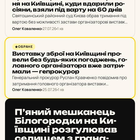
ня на Ки­їв­щи­ні, куди вда­ри­ли ро­
сі­я­ни, взяли під варту на 60 днів
Святошинський районний суд Києва обрав тримання під
вартою без можливості застави організаторові виставки
озброєння на Київщині Василю Гончаруку. Чоловіка
Олег Коваленко
27.07.26
1 хв
затримали після того, як 24 липня російські ракети
атакували виставку -…
НОВИНИ
ОБРАНЕ
Вис­тав­ку зброї на Ки­їв­щи­ні про­
ве­ли без будь-яких по­го­джень, го­
лов­но­го ор­га­ні­за­то­ра вже зат­ри­
ма­ли — геп­ро­ку­рор
Генеральний прокурор Руслан Кравченко повідомив про
затримання головного організатора виставки
Олег Коваленко
25.07.26
1 хв
озброєння на Київщині, яка проходила без будь-яких
погоджень із командуванням та місцевою владою. На
територію виставки напередодні впали російські
НОВИНИ
балістичні…
П’яний меш­ка­нець
Бі­ло­го­род­ки на Ки­
їв­щи­ні роз­гу­лю­вав
се­ли­щем з гра­на­