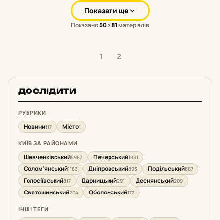
Показати ще
Показано
50
з
81
матеріалів
1
2
ДОСЛІДИТИ
РУБРИКИ
Новини
Місто
117
1
КИЇВ ЗА РАЙОНАМИ
Шевченківський
Печерський
5983
1831
Солом’янський
Дніпровський
Подільський
1183
893
867
Голосіївський
Дарницький
Деснянський
817
291
209
Святошинський
Оболонський
204
173
ІНШІ ТЕГИ