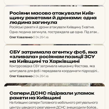
тварин та надавали їм допомогу.
НОВИНИ
Ро­сі­я­ни масово ата­ку­ва­ли Ки­їв­
щи­ну ра­ке­та­ми й дро­на­ми: одна
людина за­ги­ну­ла
Російські ракети й дрони атакували Київщину 3 квітня.
Одна людина загинула, постраждала ще одна. Під атаку
потрапили Обухівський, Бучанський та Фастівський
Олег Коваленко
3.04.26
1 хв
райони. Стан протиповітряної оборони та наслідки.
НОВИНИ
СБУ зат­ри­ма­ла аген­тку фсб, яка
«зли­ва­ла» ро­сі­я­нам по­зи­ції ЗСУ
на Ки­їв­щи­ні та Хар­ків­щи­ні
Контррозвідка СБУ затримала мешканку Фастова, яка
шпигувала для фсб і передавала координати підрозділів
Сил оборони та маршрути військових ешелонів на
Олег Коваленко
2.04.26
1 хв
Київщині та Харківщині. Фігурантці повідомлено про
підозру в державній зраді…
НОВИНИ
Сапери ДСНС пі­д­ір­ва­ли уламок
ракети на Ки­їв­щи­ні
На Київщині сапери Головного мобільного рятувального
центру швидкого реагування ДСНС знешкодили бойову