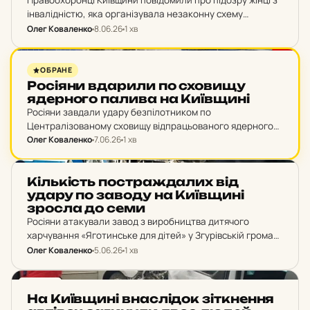
інвалідністю, яка організувала незаконну схему
фіктивних шлюбів для виїзду військовозобов'язаних за
Олег Коваленко
8.06.26
1 хв
кордон. Послугу вона оцінила в 50 тисяч євро.
НОВИНИ
ОБРАНЕ
Ро­сі­я­ни вда­ри­ли по схо­ви­щу
ядер­но­го палива на Ки­їв­щи­ні
Росіяни завдали удару безпілотником по
Централізованому сховищу відпрацьованого ядерного
палива на Київщині у ніч на 7 червня. Будівлю приймання
Олег Коваленко
7.06.26
1 хв
контейнерів частково зруйновано, але ядерне паливо в
ній не зберігалося. Радіаційний…
НОВИНИ
Кіль­кість пос­траж­да­лих від
удару по заводу на Ки­їв­щи­ні
зросла до семи
Росіяни атакували завод з виробництва дитячого
харчування «Яготинське для дітей» у Згурівській громаді
на Київщині ранком 5 червня. Кількість постраждалих
Олег Коваленко
5.06.26
1 хв
зросла до семи осіб, чотири людини загинули,
рятувальники продовжують розбирати…
НОВИНИ
На Ки­їв­щи­ні внас­лі­док зіт­кнен­ня