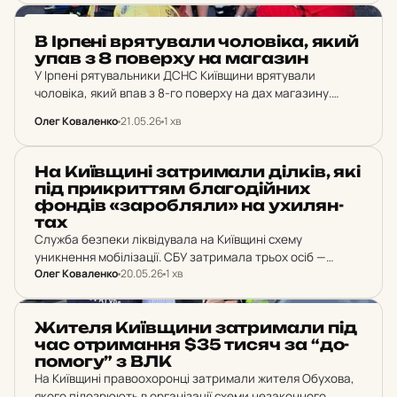
Зеленський, керівник Офісу президента Кирило Буданов
НОВИНИ
та…
В Ірпені вря­ту­ва­ли чо­ло­ві­ка, який
упав з 8 по­вер­ху на ма­га­зин
У Ірпені рятувальники ДСНС Київщини врятували
чоловіка, який впав з 8-го поверху на дах магазину.
Постраждалий госпіталізований з переломами та
Олег Коваленко
21.05.26
1 хв
черепно-мозковою травмою.
НОВИНИ
На Ки­їв­щи­ні зат­ри­ма­ли ділків, які
під прик­рит­тям бла­го­дій­них
фондів «за­роб­ля­ли» на ухи­лян­
тах
Служба безпеки ліквідувала на Київщині схему
уникнення мобілізації. СБУ затримала трьох осіб —
Олег Коваленко
20.05.26
1 хв
керівників місцевих благодійних фондів та їхнього
спільника, які за до 16 тисяч доларів США пропонували
військовозобов'язаним фіктивне…
НОВИНИ
Жителя Ки­їв­щи­ни зат­ри­ма­ли під
час от­ри­ман­ня $35 тисяч за “до­
по­мо­гу” з ВЛК
На Київщині правоохоронці затримали жителя Обухова,
якого підозрюють в організації схеми незаконного