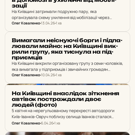
за­ції
На Київщині затримали подружню пару, яка
організувала схему ухилення від мобілізації через
Олег Коваленко
13.04.26
1 хв
підробку медичних документів. За послугу видачі
фіктивного діагнозу та групи інвалідності вони вимагали
по 20 тисяч доларів від…
НОВИНИ
Ви­ма­га­ли не­іс­ну­ю­чі борги і під­па­
лю­ва­ли майно: на Ки­їв­щи­ні вик­
ри­ли групу, яка тис­ну­ла на під­
при­єм­ців
На Київщині викрили організовану групу з семи чоловіків,
яка вимагала у підприємців і звичайних громадян
Олег Коваленко
10.04.26
1 хв
неіснуючі борги й підпалювала їхнє майно за відмову
платити. Шістьох затримали, одного оголосили в
розшук.
НОВИНИ
На Ки­їв­щи­ні внас­лі­док зіт­кнен­ня
ав­ті­вок пос­траж­да­ли двоє
людей (фото)
5 квітня на нерегульованому перехресті автодороги
Київ-Іванків-Овруч поблизу селища Іванків сталася
аварія. 41-річний водій ВАЗ-2102, рухаючись по
Олег Коваленко
6.04.26
1 хв
другорядній дорозі, не надав перевагу Skoda Octavia.