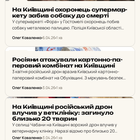
НОВИНИ
На Ки­їв­щи­ні охо­ро­нець су­пер­мар­
ке­ту забив собаку до смерті
У супермаркеті «Фора» у Гостомелі охоронець побив
собаку металевою палицею. Поліція Київської області
розпочала досудове розслідування за статтею про
Олег Коваленко
6.04.26
1 хв
жорстоке поводження з тваринами.
НОВИНИ
Ро­сі­я­ни ата­ку­ва­ли кар­тон­но-па­
пе­ро­вий ком­бі­нат на Ки­їв­щи­ні
3 квітня російський дрон вразив Київський картонно-
паперовий комбінат на Обухівщині. З міркувань безпеки
виробничий процес тимчасово призупинено, що
Олег Коваленко
3.04.26
1 хв
загрожує постачанню продукції.
НОВИНИ
На Ки­їв­щи­ні ро­сій­ський дрон
влучив у вет­клі­ні­ку: за­ги­ну­ло
близь­ко 20 тварин
У селищі Чабани на Київщині ворожий дрон влучив у
ветеринарну клініку. Наразі відомо про близько 20
загиблих тварин. Рятувальники проводили евакуацію
Олег Коваленко
3.04.26
1 хв