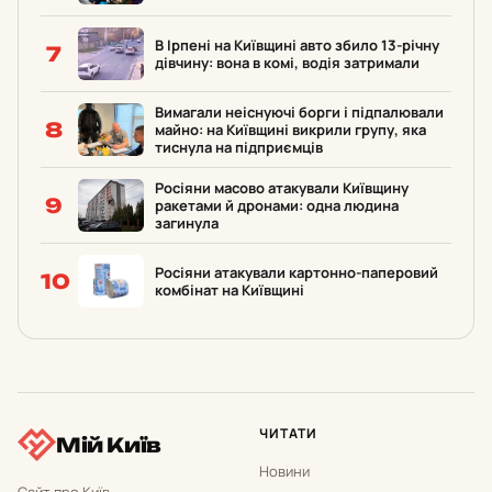
В Ірпені на Київщині авто збило 13-річну
7
дівчину: вона в комі, водія затримали
Вимагали неіснуючі борги і підпалювали
8
майно: на Київщині викрили групу, яка
тиснула на підприємців
Росіяни масово атакували Київщину
9
ракетами й дронами: одна людина
загинула
Росіяни атакували картонно-паперовий
10
комбінат на Київщині
ЧИТАТИ
Мій Київ
Новини