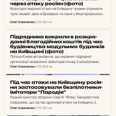
через атаку росіян (фото)
Внаслідок ворожої атаки на Київщину травми отримали
троє людей: двоє в Броварах та одна у Вишгородському
районі. На промисловому об'єкті виникла пожежа, яку
Олег Коваленко
5.05.26
1 хв
вже ліквідовано.
НОВИНИ
Під­ряд­ни­ка вик­ри­ли в роз­кра­
дан­ні бла­го­дій­них коштів під час
бу­дів­ниц­тва мо­дуль­них бу­дин­ків
на Ки­їв­щи­ні (фото)
Поліція Києва встановила, що керівник підрядної
організації незаконно заволодів понад 2 мільйонами
Олег Коваленко
4.05.26
2 хв
гривень благодійних коштів виділених на будівництво
модульних будинків для постраждалих від російського
наступу на Київщині. Це другий випадок…
НОВИНИ
Під час атаки на Ки­їв­щи­ну ро­сі­я­
ни зас­то­со­ву­ва­ли без­пі­лот­ни­ки-
імі­та­то­ри “Па­ро­дія”
Радник міністра оборони Сергій "Флеш" Бескрестнов
повідомив, що під час дронової атаки на Київщину 2
травня росіяни вперше за кілька місяців масово
Олег Коваленко
3.05.26
1 хв
застосовували безпілотники-імітатори "Пародія".