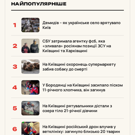
НАЙПОПУЛЯРНІШЕ
Демидів – як українське село врятувало
1
Київ
СБУ затримала агентку фсб, яка
2
«зливала» росіянам позиції ЗСУ на
Київщині та Харківщині
На Київщині охоронець супермаркету
3
забив собаку до смерті
У Бородянці на Київщині засипало піском
4
11-річного хлопчика, він загинув
На Київщині рятувальники дістали з
5
озера тіло 21-річної дівчини
На Київщині російський дрон влучив у
6
ветклініку: загинуло близько 20 тварин