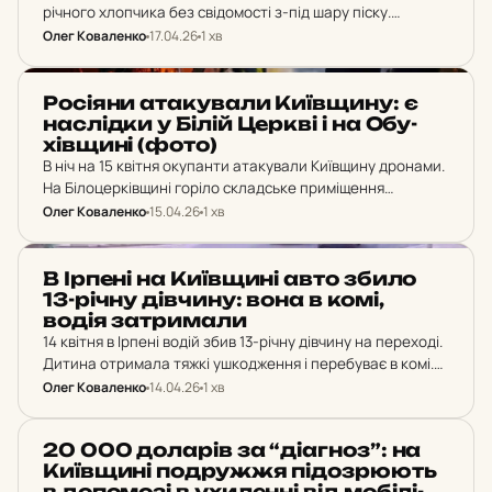
річного хлопчика без свідомості з-під шару піску.
Медикам не вдалося врятувати дитину 2015 року
Олег Коваленко
17.04.26
1 хв
народження, констатована смерть.
НОВИНИ
Ро­сі­я­ни ата­ку­ва­ли Ки­їв­щи­ну: є
нас­лід­ки у Білій Церкві і на Обу­
хів­щи­ні (фото)
В ніч на 15 квітня окупанти атакували Київщину дронами.
На Білоцерківщині горіло складське приміщення
підприємства, на Обухівщині — господарчі будівлі
Олег Коваленко
15.04.26
1 хв
приватних домоволодінь. Постраждалих немає, пожежі
загасили.
НОВИНИ
В Ірпені на Ки­їв­щи­ні авто збило
13-річну дів­чи­ну: вона в комі,
водія зат­ри­ма­ли
14 квітня в Ірпені водій збив 13-річну дівчину на переході.
Дитина отримала тяжкі ушкодження і перебуває в комі.
Водія затримали.
Олег Коваленко
14.04.26
1 хв
НОВИНИ
20 000 до­ла­рів за “ді­аг­ноз”: на
Ки­їв­щи­ні под­руж­жя пі­д­оз­рю­ють
в до­по­мо­зі в ухи­лен­ні від мо­бі­лі­