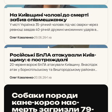
Чоловік фотографував цілі, позначав їх на Google Maps і
передавав…
НОВИНИ
На Ки­їв­щи­ні чолові до смерті
забив спів­меш­кан­ку
У місті Українка 35-річний чоловік під час сварки через
ревнощі завдав 40-річній дружині множинних ударів в
обличчя та голову. Жінка померла від отриманих травм.
Олег Коваленко
29.06.26
1 хв
Фігуранта затримали, йому загрожує до 10…
НОВИНИ
Ро­сій­ські БпЛА ата­ку­ва­ли Ки­їв­
щи­ну: є пос­траж­да­лі
20 червня ворожі БпЛА атакували Київщину. Внаслідок
атак у Бориспільському та Вишгородському районах
постраждали 4 людей. Деталі атак та постраждалих.
Олег Коваленко
20.06.26
1 хв
НОВИНИ
Собаки породи
кане-корсо нас­
мерть заг­риз­ли 79-