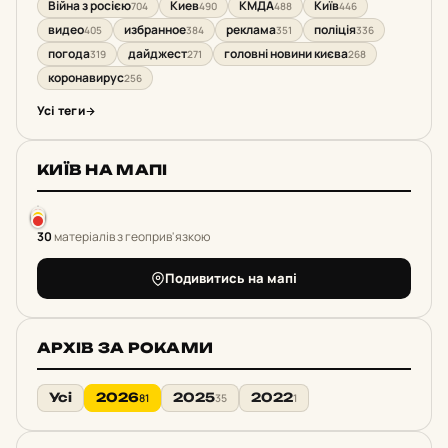
Війна з росією
Киев
КМДА
Київ
704
490
488
446
видео
избранное
реклама
поліція
405
384
351
336
погода
дайджест
головні новини києва
319
271
268
коронавирус
256
Усі теги
КИЇВ НА МАПІ
30
матеріалів з геоприв'язкою
Подивитись на мапі
АРХІВ ЗА РОКАМИ
Усі
2026
2025
2022
81
35
1