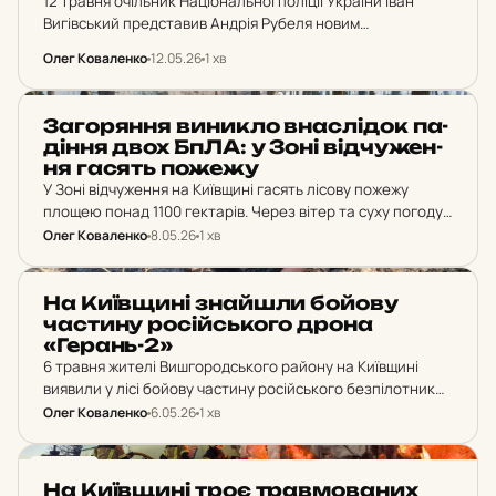
12 травня очільник Національної поліції України Іван
Вигівський представив Андрія Рубеля новим
начальником Головного управління Національної поліції
Олег Коваленко
12.05.26
1 хв
в Київській області. На заході присутніми були голова
Київської обласної військової адміністрації Микола…
НОВИНИ
За­го­рян­ня ви­ник­ло внас­лі­док па­
дін­ня двох БпЛА: у Зоні від­чу­жен­
ня гасять пожежу
У Зоні відчуження на Київщині гасять лісову пожежу
площею понад 1100 гектарів. Через вітер та суху погоду
вогонь швидко поширюється на нові квартали лісу.
Олег Коваленко
8.05.26
1 хв
НОВИНИ
На Ки­їв­щи­ні знай­шли бойову
час­ти­ну ро­сій­сько­го дрона
«Герань-2»
6 травня жителі Вишгородського району на Київщині
виявили у лісі бойову частину російського безпілотника
«Герань-2». Піротехніки ДСНС вилучили та знищили
Олег Коваленко
6.05.26
1 хв
небезпечний предмет контрольованим підривом.
НОВИНИ
На Ки­їв­щи­ні троє трав­мо­ва­них