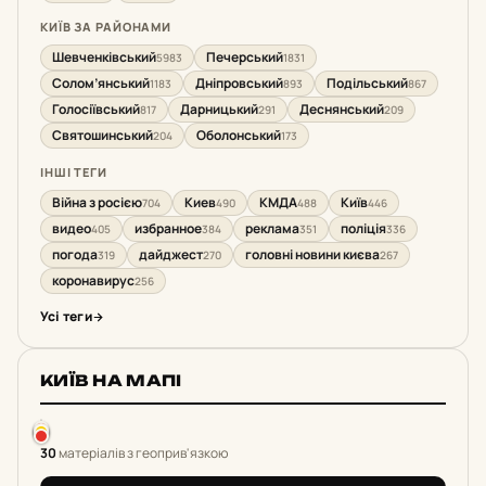
КИЇВ ЗА РАЙОНАМИ
Шевченківський
Печерський
5983
1831
Солом’янський
Дніпровський
Подільський
1183
893
867
Голосіївський
Дарницький
Деснянський
817
291
209
Святошинський
Оболонський
204
173
ІНШІ ТЕГИ
Війна з росією
Киев
КМДА
Київ
704
490
488
446
видео
избранное
реклама
поліція
405
384
351
336
погода
дайджест
головні новини києва
319
270
267
коронавирус
256
Усі теги
КИЇВ НА МАПІ
30
матеріалів з геоприв'язкою