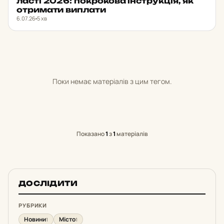
лас­ті 2026: пок­ро­ко­ва ін­струк­ція, як
от­ри­ма­ти вип­ла­ти
6.07.26
5 хв
Поки немає матеріалів з цим тегом.
Показано
1
з
1
матеріалів
ДОСЛІДИТИ
РУБРИКИ
Новини
Місто
1
1