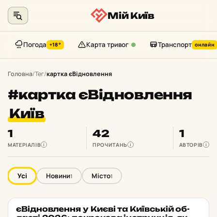
Мій Київ
Погода
Карта тривог
Транспорт
+18°
онлайн
Перейти
до
Головна
/
Тег
/
картка єВідновлення
контенту
#картка єВідновлення
Київ
1
42
1
МАТЕРІАЛІВ
ПРОЧИТАНЬ
АВТОРІВ
i
i
i
Усі
Новини
Місто
1
1
єВід­нов­лен­ня у Києві та Ки­їв­ській об­
МІСТО
★ ОБРАНЕ