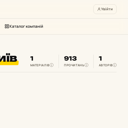
Увійти
Каталог компаній
иїв
1
913
1
МАТЕРІАЛІВ
ПРОЧИТАНЬ
АВТОРІВ
i
i
i