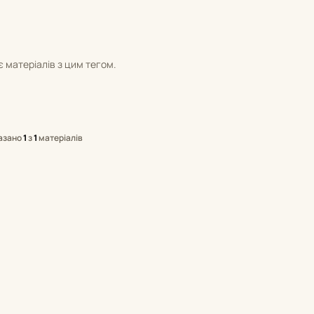
 матеріалів з цим тегом.
азано
1
з
1
матеріалів