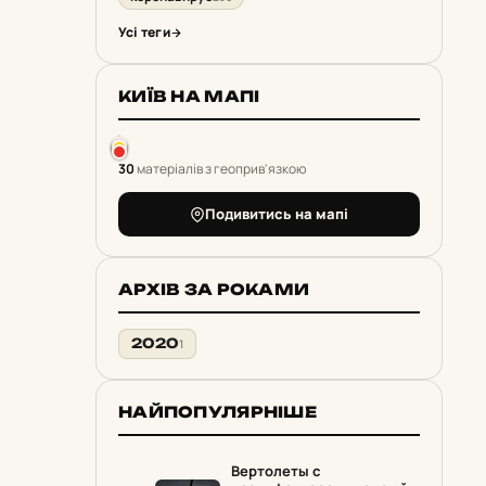
Усі теги
КИЇВ НА МАПІ
30
матеріалів з геоприв'язкою
Подивитись на мапі
АРХІВ ЗА РОКАМИ
2020
1
НАЙПОПУЛЯРНІШЕ
Вертолеты с