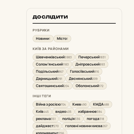
ДОСЛІДИТИ
РУБРИКИ
Новини
Місто
1
1
КИЇВ ЗА РАЙОНАМИ
Шевченківський
Печерський
5983
1831
Солом’янський
Дніпровський
1183
893
Подільський
Голосіївський
867
816
Дарницький
Деснянський
291
209
Святошинський
Оболонський
204
172
ІНШІ ТЕГИ
Війна з росією
Киев
КМДА
704
490
488
Київ
видео
избранное
445
405
384
реклама
поліція
погода
351
336
318
дайджест
головні новини києва
270
267
коронавирус
256