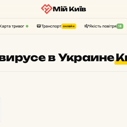
Мій Київ
Карта тривог
Транспорт
Якість повітря
онлайн
18
вирусе в Украине
К