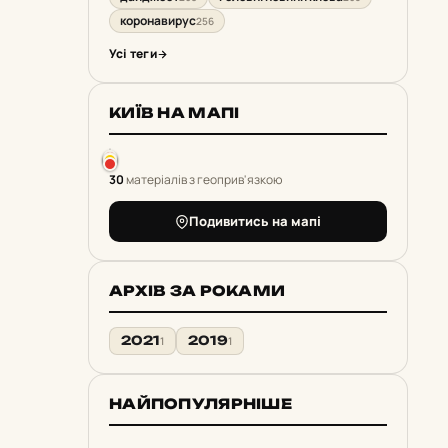
коронавирус
256
Усі теги
КИЇВ НА МАПІ
30
матеріалів з геоприв'язкою
Подивитись на мапі
АРХІВ ЗА РОКАМИ
2021
2019
1
1
НАЙПОПУЛЯРНІШЕ