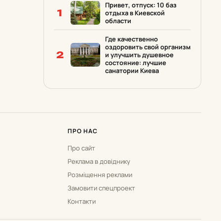
Привет, отпуск: 10 баз
1
отдыха в Киевской
области
Где качественно
оздоровить свой организм
2
и улучшить душевное
состояние: лучшие
санатории Киева
ПРО НАС
Про сайт
Реклама в довіднику
Розміщення реклами
Замовити спецпроект
Контакти