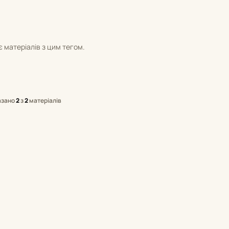
 матеріалів з цим тегом.
азано
2
з
2
матеріалів