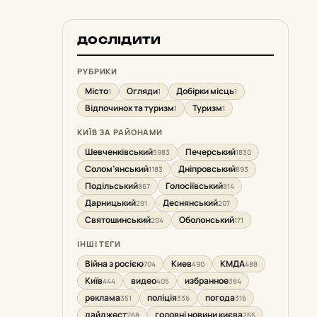
ДОСЛІДИТИ
РУБРИКИ
Місто
Огляди
Добірки місць
1
1
1
Відпочинок та туризм
Туризм
1
1
КИЇВ ЗА РАЙОНАМИ
Шевченківський
Печерський
5983
1830
Солом’янський
Дніпровський
1183
893
Подільський
Голосіївський
867
814
Дарницький
Деснянський
291
207
Святошинський
Оболонський
204
171
ІНШІ ТЕГИ
Війна з росією
Киев
КМДА
704
490
488
Київ
видео
избранное
444
405
384
реклама
поліція
погода
351
336
316
дайджест
головні новини києва
268
265