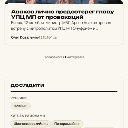
НОВИНИ
Аваков лично пре­д­ос­те­рег главу
УПЦ МП от про­во­ка­ций
Вчера, 12 октября, министр МВД Арсен Аваков провел
встречу с митрополитом УПЦ МП Онуфрием и
архиепископом УПЦ КП Евстратием Зарей.
Олег Коваленко
13.10.18
1 хв
Показано
1
з
1
матеріалів
ДОСЛІДИТИ
РУБРИКИ
Новини
1
КИЇВ ЗА РАЙОНАМИ
Шевченківський
Печерський
5983
1831