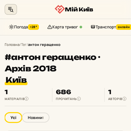
Мій Київ
Погода
Карта тривог
Транспорт
+28°
онлайн
Перейти
до
Головна
/
Тег
/
антон геращенко
контенту
#антон геращенко ·
Архів 2018
Київ
1
686
1
МАТЕРІАЛІВ
ПРОЧИТАНЬ
АВТОРІВ
i
i
i
Усі
Новини
1