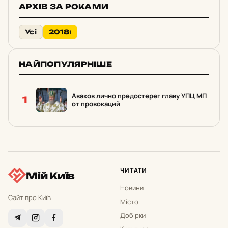
АРХІВ ЗА РОКАМИ
Усі
2018
1
НАЙПОПУЛЯРНІШЕ
Аваков лично предостерег главу УПЦ МП
1
от провокаций
ЧИТАТИ
Мій Київ
Новини
Сайт про Київ
Місто
Добірки