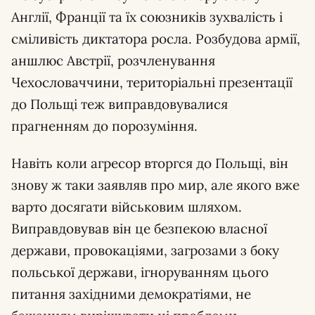
Англії, Франції та їх союзників зухвалість і
сміливість диктатора росла. Розбудова армії,
аншлюс Австрії, розчленування
Чехословаччини, територіальні презентації
до Польщі теж виправдовувалися
прагненням до порозуміння.
Навіть коли агресор вторгся до Польщі, він
знову ж таки заявляв про мир, але якого вже
варто досягати військовим шляхом.
Виправдовував він це безпекою власної
держави, провокаціями, загрозами з боку
польської держави, ігноруванням цього
питання західними демократіями, не