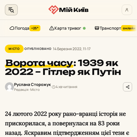
Мій Київ
Погода
Карта тривог
Транспорт
+25°
онлайн
Перейти
до
14 Березня 2022, 11:17
МІСТО
ОПУБЛІКОВАНО
контенту
Ворота часу
:
1939 як
2022 – Гітлер як Путін
Руслана Сторожук
4 хв читання
Редакція · Місто
24 лютого 2022 року рано-вранці історія не
прискорилася, а повернулася на 83 роки
назад. Яскравим підтвердженням цієї тези є