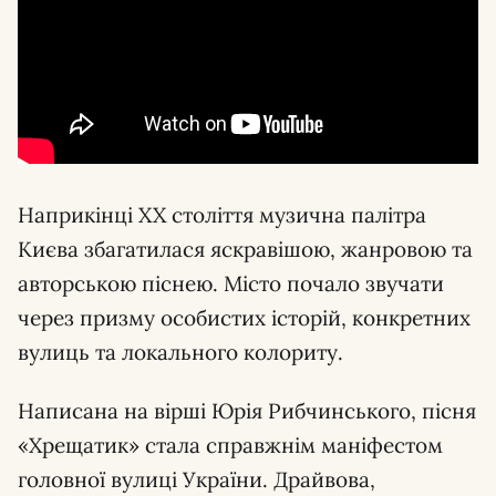
Наприкінці XX століття музична палітра
Києва збагатилася яскравішою, жанровою та
авторською піснею. Місто почало звучати
через призму особистих історій, конкретних
вулиць та локального колориту.
Написана на вірші Юрія Рибчинського, пісня
«Хрещатик» стала справжнім маніфестом
головної вулиці України. Драйвова,