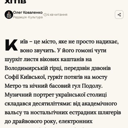
хітів
Олег Коваленко
4 хв читання
Редакція · Культура
К
иїв – це місто, яке не просто надихає,
воно звучить. У його гомоні чути
шурхіт листя вікових каштанів на
Володимирській гірці, передзвін дзвонів
Софії Київської, гуркіт потягів на мосту
Метро та нічний басовий гул Подолу.
Музичний портрет української столиці
складався десятиліттями: від академічного
вальсу та ностальгічних естрадних шлягерів
до драйвового року, електронних