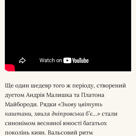
Ще один шедевр того ж періоду, створений
дуетом Андрія Малишка та Платона
Майбороди. Рядки
«Знову цвітуть
каштани, хвиля дніпровська б’є…»
стали
синонімом весняної юності багатьох
поколінь киян. Вальсовий ритм