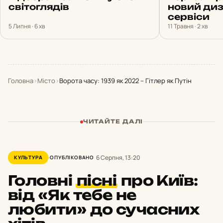
світоглядів
новий диз
сервіси
5 Липня · 6 хв
11 Травня · 2 хв
Головна
›
Місто
›
Ворота часу: 1939 як 2022 – Гітлер як Путін
ЧИТАЙТЕ ДАЛІ
6 Серпня, 13:20
КУЛЬТУРА
ОПУБЛІКОВАНО
Головні
пісні
про Київ:
від «Як тебе не
любити» до сучасних