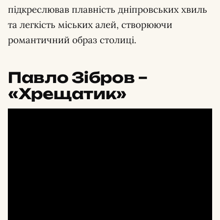
підкреслював плавність дніпровських хвиль
та легкість міських алей, створюючи
романтичний образ столиці.
Павло Зібров –
«Хрещатик»