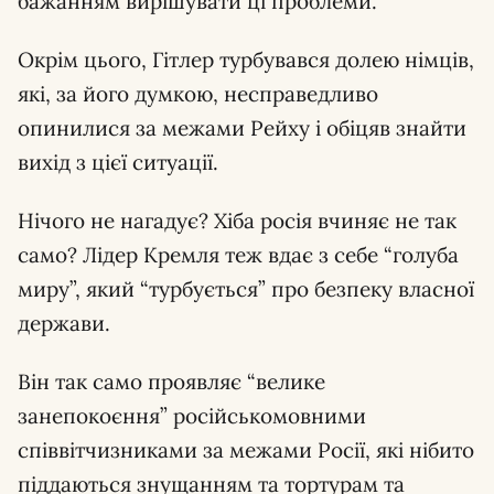
бажанням вирішувати ці проблеми.
Окрім цього, Гітлер турбувався долею німців,
які, за його думкою, несправедливо
опинилися за межами Рейху і обіцяв знайти
вихід з цієї ситуації.
Нічого не нагадує? Хіба росія вчиняє не так
само? Лідер Кремля теж вдає з себе “голуба
миру”, який “турбується” про безпеку власної
держави.
Він так само проявляє “велике
занепокоєння” російськомовними
співвітчизниками за межами Росії, які нібито
піддаються знущанням та тортурам та