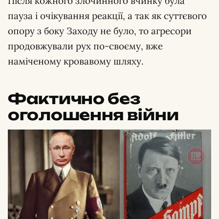
Після кожного злочинного вчинку була
пауза і очікування реакції, а так як суттєвого
опору з боку Заходу не було, то агресори
продовжували рух по-своєму, вже
наміченому кровавому шляху.
Фактично без
оголошення війни