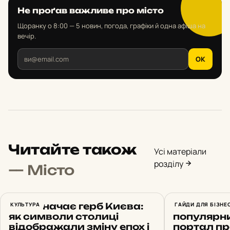
Не проґав важливе про місто
Щоранку о 8:00 — 5 новин, погода, графіки й одна афіша на
вечір.
OK
Читайте також
Усі матеріали
розділу
— Місто
Що означає герб Києва:
КУЛЬТУРА
«Мій Київ
ГАЙДИ ДЛЯ БІЗНЕ
як символи столиці
популярн
відображали зміну епох і
портал п