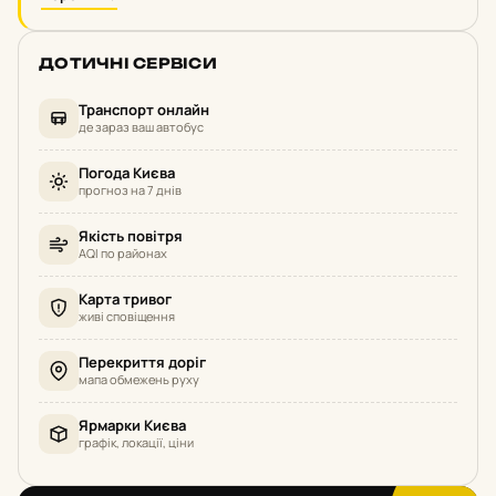
ДОТИЧНІ СЕРВІСИ
Транспорт онлайн
де зараз ваш автобус
Погода Києва
прогноз на 7 днів
Якість повітря
AQI по районах
Карта тривог
живі сповіщення
Перекриття доріг
мапа обмежень руху
Ярмарки Києва
графік, локації, ціни