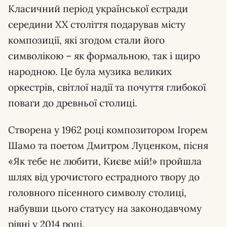
Класичний період української естради
середини XX століття подарував місту
композиції, які згодом стали його
символікою – як формальною, так і щиро
народною. Це була музика великих
оркестрів, світлої надії та почуття глибокої
поваги до древньої столиці.
Створена у 1962 році композитором Ігорем
Шамо та поетом Дмитром Луценком, пісня
«Як тебе не любити, Києве мій!» пройшла
шлях від урочистого естрадного твору до
головного пісенного символу столиці,
набувши цього статусу на законодавчому
рівні у 2014 році.