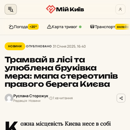
Мій Київ
Погода
Карта тривог
Транспорт
+20°
онлайн
Перейти
до
31 Січня 2025, 16:40
НОВИНИ
ОПУБЛІКОВАНО
контенту
Трамвай в лісі та
улюблена бруківка
мера: мапа стереотипів
правого берега Києва
Руслана Сторожук
1 хв читання
Редакція · Новини
К
ожна місцевість Києва несе в собі