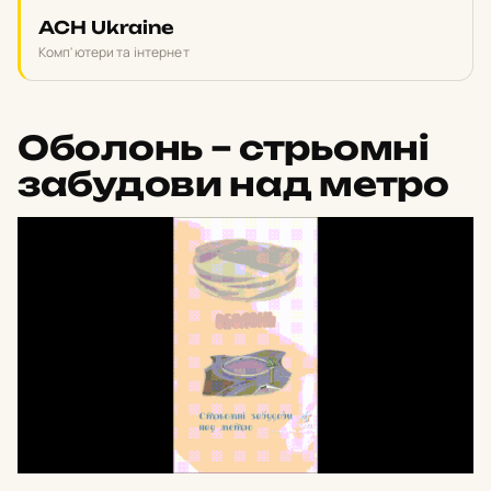
ACH Ukraine
Комп'ютери та інтернет
Оболонь – стрьомні
забудови над метро