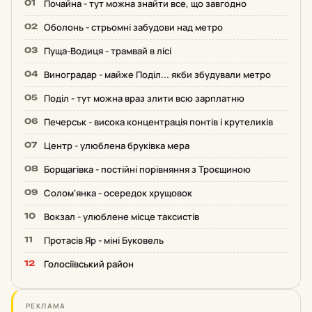
Почайна - тут можна знайти все, що завгодно
Оболонь - стрьомні забудови над метро
Пуща-Водиця - трамвай в лісі
Виноградар - майже Поділ... якби збудували метро
Поділ - тут можна враз злити всю зарплатню
Печерськ - висока концентрація понтів і крутеликів
Центр - улюблена бруківка мера
Борщагівка - постійні порівняння з Троєщиною
Солом'янка - осередок хрущовок
Вокзал - улюблене місце таксистів
Протасів Яр - міні Буковель
Голосіївський район
РЕКЛАМА