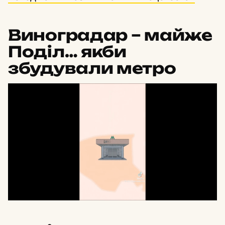
Виноградар – майже
Поділ… якби
збудували метро