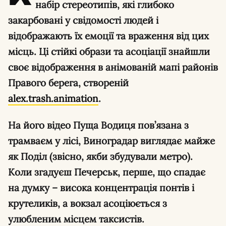
набір стереотипів, які глибоко
закарбовані у свідомості людей і
відображають їх емоції та враження від цих
місць. Ці стійкі образи та асоціації знайшли
своє відображення в анімованій мапі районів
Правого берега, створеній
alex.trash.animation
.
На його відео Пуща Водиця пов’язана з
трамваєм у лісі, Виноградар виглядає майже
як Поділ (звісно, якби збудували метро).
Коли згадуєш Печерськ, перше, що спадає
на думку – висока концентрація понтів і
крутеликів, а вокзал асоціюється з
улюбленим місцем таксистів.