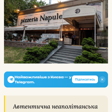
Найважливіше з Києва — у
✕
Підписатись
Telegram.
Автентична неаполітанська