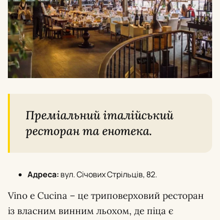
Преміальний італійський
ресторан та енотека.
Адреса:
вул. Січових Стрільців, 82.
Vino e Cucina – це триповерховий ресторан
із власним винним льохом, де піца є