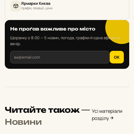
Ярмарки Києва
графік, локації, ціни
Не проґав важливе про місто
Щоранку о 8:00 — 5 новин, погода, графіки й одна афіша на
вечір.
OK
Читайте також
—
Усі матеріали
розділу
Новини