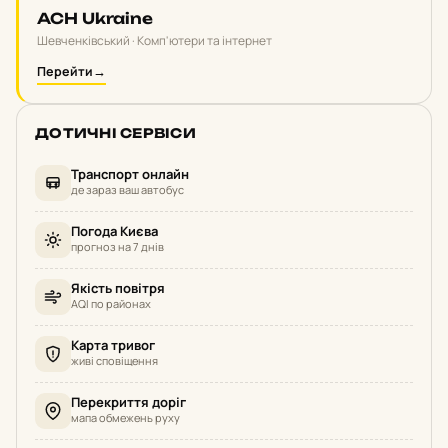
ACH Ukraine
Шевченківський · Комп'ютери та інтернет
Перейти
→
ДОТИЧНІ СЕРВІСИ
Транспорт онлайн
де зараз ваш автобус
Погода Києва
прогноз на 7 днів
Якість повітря
AQI по районах
Карта тривог
живі сповіщення
Перекриття доріг
мапа обмежень руху