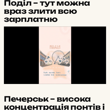
Поділ – тут можна
враз злити всю
зарплатню
Печерськ – висока
концентрація понтів і