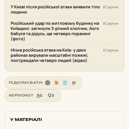
У Києві після російської атаки виявили тіло
8 Серпня
людини
Російський удар по житловому будинку на
8 Серпня
Київщині: загинули 3-річний хлопчик, його
бабуся та дідусь, ще четверо поранені
(фото)
Нічна російська атака на Київ: у двох
8 Серпня
районах вирували масштабні пожежі,
постраждали четверо людей (відео)
ПІДСУМУВАТИ:
0
0
КОРИСНО?
У МАТЕРІАЛІ