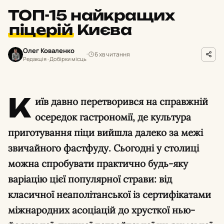
ТОП-15 найкращих
піцерій
Києва
Олег Коваленко
6 хв читання
Редакція · Добірки місць
К
иїв давно перетворився на справжній
осередок гастрономії, де культура
приготування піци вийшла далеко за межі
звичайного фастфуду. Сьогодні у столиці
можна спробувати практично будь-яку
варіацію цієї популярної страви: від
класичної неаполітанської із сертифікатами
міжнародних асоціацій до хрусткої нью-