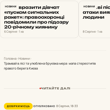
Хотів вразити дівчат
НОВИНИ
У Києві пі
НОВИНИ
«пуском сигнальних
атаки вия
ракет»: правоохоронці
людини
повідомили про підозру
20-річному киянину
6 Серпня · 1 хв
8 Серпня · 1 хв
Головна
›
Новини
›
Трамвай в лісі та улюблена бруківка мера: мапа стереотипів
правого берега Києва
ЧИТАЙТЕ ДАЛІ
8 Серпня, 18:33
ДОБІРКИ МІСЦЬ
ОПУБЛІКОВАНО