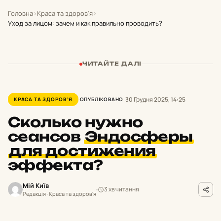
Головна
›
Краса та здоров'я
›
Уход за лицом: зачем и как правильно проводить?
ЧИТАЙТЕ ДАЛІ
30 Грудня 2025, 14:25
КРАСА ТА ЗДОРОВ'Я
ОПУБЛІКОВАНО
Сколько нужно
сеансов
Эндосферы
для достижения
эффекта?
Мій Київ
3 хв читання
Редакція · Краса та здоров'я