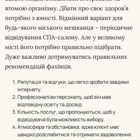
втомою організму. Дбати про своє здоров’я
потрібно з юності. Відмінний варіант для
будь-якого міського мешканця – періодичне
відвідування СПА-салону. Але у великому
місті його потрібно правильно підібрати.
Дуже важливо дотримуватись правильних
рекомендацій фахівців.
Репутація та відгуки, що легко зробити завдяки
Інтернету.
Професіоналізм персоналу, щоб він мав
відповідну освіту та досвід.
Кількість послуг, що пропонуються, щоб у
відвідувача була можливість вибору.
Атмосфера та обстановка, адже клієнт має
швидко розслабитися та отримати задоволення.