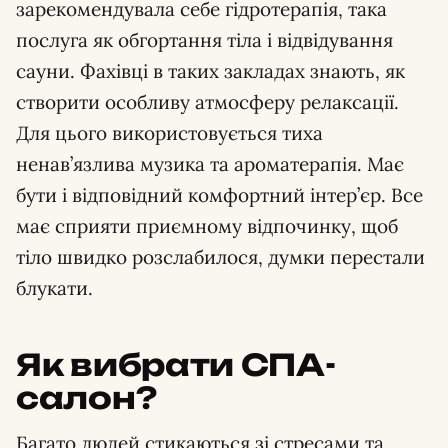
зарекомендувала себе гідротерапія, така
послуга як обгортання тіла і відвідування
сауни. Фахівці в таких закладах знають, як
створити особливу атмосферу релаксації.
Для цього використовується тиха
ненав’язлива музика та ароматерапія. Має
бути і відповідний комфортний інтер’єр. Все
має сприяти приємному відпочинку, щоб
тіло швидко розслабилося, думки перестали
блукати.
Як вибрати СПА-
салон?
Багато людей стикаються зі стресами та