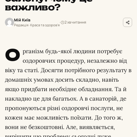
важливо?
Мій Київ
2 хв читання
Редакція · Краса та здоров'я
О
рганізм будь-якої людини потребує
оздоровчих процедур, незалежно від
віку та статі. Досягти потрібного результату в
домашніх умовах досить складно, навіть
якщо придбати необхідне обладнання. Та й
накладно це для багатьох. А в санаторій, де
пропонуються різні оздоровчі послуги, не
кожен має можливість поїхати. До того ж,
вони не безкоштовні. Але, виявляється,
вирішити цю проблему сьогодні дуже