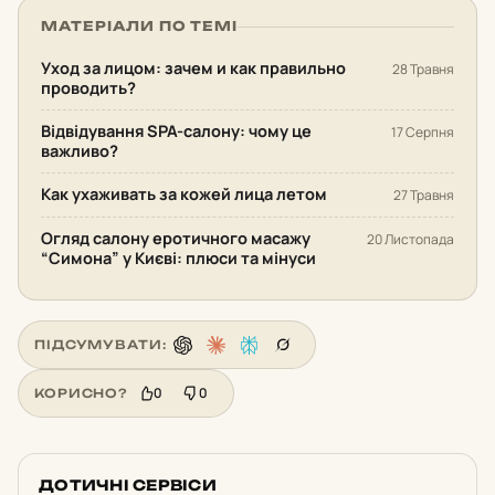
МАТЕРІАЛИ ПО ТЕМІ
Уход за лицом: зачем и как правильно
28 Травня
проводить?
Відвідування SPA-салону: чому це
17 Серпня
важливо?
Как ухаживать за кожей лица летом
27 Травня
Огляд салону еротичного масажу
20 Листопада
“Симона” у Києві: плюси та мінуси
ПІДСУМУВАТИ:
0
0
КОРИСНО?
ДОТИЧНІ СЕРВІСИ