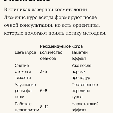
В клиниках лазерной косметологии
Люменис курс всегда формируют после
очной консультации, но есть ориентиры,
которые помогают понять логику методики.
Рекомендуемое
Когда
Цель курса
количество
заметен
сеансов
эффект
Снятие
Уже после
отёков и
3–5
первых
тяжести
процедур
Улучшение
Постепенно, к
рельефа
6–8
середине
кожи
курса
Работа с
Нарастающий
8–12
целлюлитом
эффект