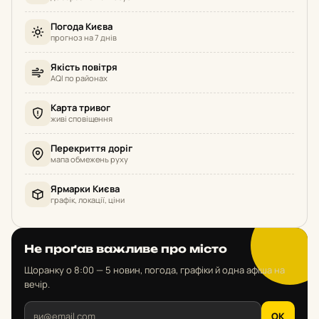
Погода Києва
прогноз на 7 днів
Якість повітря
AQI по районах
Карта тривог
живі сповіщення
Перекриття доріг
мапа обмежень руху
Ярмарки Києва
графік, локації, ціни
Не проґав важливе про місто
Щоранку о 8:00 — 5 новин, погода, графіки й одна афіша на
вечір.
OK