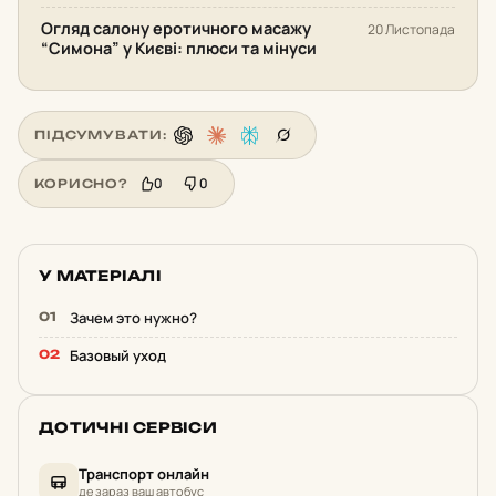
Огляд салону еротичного масажу
20 Листопада
“Симона” у Києві: плюси та мінуси
ПІДСУМУВАТИ:
0
0
КОРИСНО?
У МАТЕРІАЛІ
Зачем это нужно?
Базовый уход
ДОТИЧНІ СЕРВІСИ
Транспорт онлайн
де зараз ваш автобус