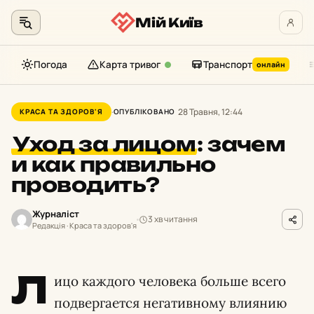
Мій Київ
Погода
Карта тривог
Транспорт
онлайн
Перейти
до
28 Травня, 12:44
КРАСА ТА ЗДОРОВ'Я
ОПУБЛІКОВАНО
контенту
Уход за лицом
:
зачем
и как правильно
проводить?
Журналіст
3 хв читання
Редакція · Краса та здоров'я
Л
ицо каждого человека больше всего
подвергается негативному влиянию