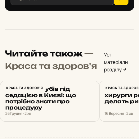
Читайте також
—
Усі
матеріали
Краса та здоров'я
розділу
Лікування зубів під
КРАСА ТА ЗДОРОВ'Я
Когда пла
КРАСА ТА ЗДОРОВ
седацією в Києві: що
хирурги 
потрібно знати про
делать р
процедуру
26 Грудня · 2 хв
16 Вересня · 2 хв