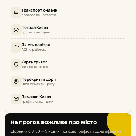
Транспорт онлайн
де зараз ваш автобус
Погода Києва
прогноз на 7 днів
Якість повітря
AQI по районах
Карта тривог
живі сповіщення
Перекриття доріг
мапа обмежень руху
Ярмарки Києва
графік, локації, ціни
Не проґав важливе про місто
Щоранку о 8:00 — 5 новин, погода, графіки й одна афіша на