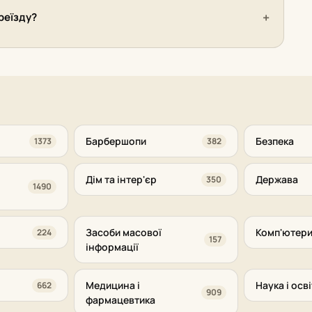
реїзду?
Барбершопи
Безпека
1373
382
Дім та інтер'єр
Держава
350
1490
Засоби масової
Комп'ютери
224
157
інформації
Медицина і
Наука і осві
662
909
фармацевтика