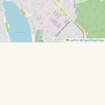
Leaflet
|
©
OpenStreetMap