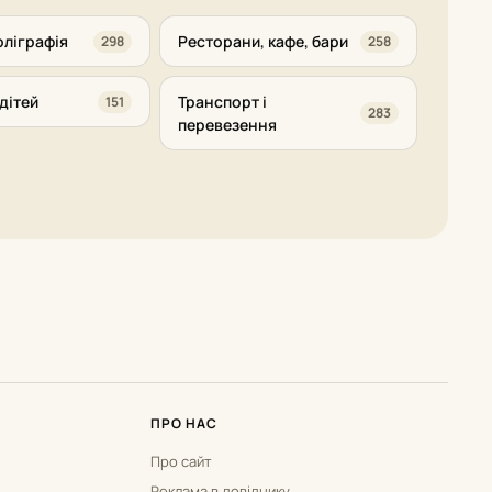
оліграфія
Ресторани, кафе, бари
298
258
дітей
Транспорт і
151
283
перевезення
ПРО НАС
Про сайт
Реклама в довіднику