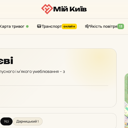
Мій Київ
Карта тривог
Транспорт
Якість повітря
онлайн
13
єві
пусного і м’якого умеблювання – з
Усі
Дарницький
1
: