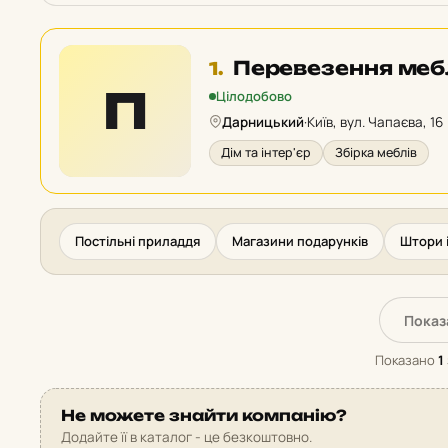
Місце
Перевезення меб
1.
1
П
Цілодобово
у
Дарницький
·
Київ, вул. Чапаєва, 16
рейтингу:
Дім та інтер'єр
Збірка меблів
Постільні приладдя
Магазини подарунків
Штори 
Показ
Показано
1
Не можете знайти компанію?
Додайте її в каталог - це безкоштовно.