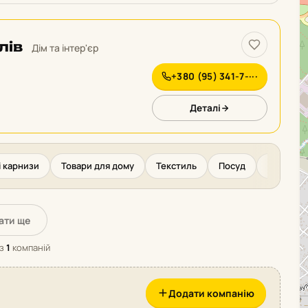
лів
Дім та інтер'єр
+380 (95) 341-7-···
Деталі
і карнизи
Товари для дому
Текстиль
Посуд
М'які меб
ати ще
з
1
компаній
Додати компанію