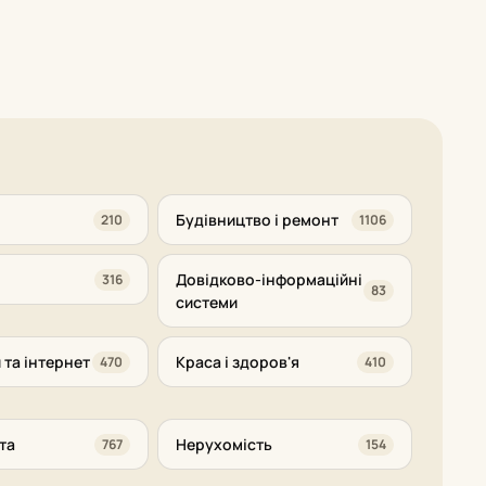
Будівництво і ремонт
210
1106
Довідково-інформаційні
316
83
системи
 та інтернет
Краса і здоров'я
470
410
та
Нерухомість
767
154