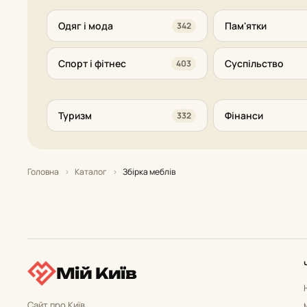
Одяг і мода
Пам'ятки
342
Спорт і фітнес
Суспільство
403
Туризм
Фінанси
332
Головна
›
Каталог
›
Збірка меблів
Мій Київ
Сайт про Київ