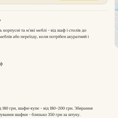
»
 корпусні та м'які меблі - від шаф і столів до
еблів або переїзду, коли потрібен акуратний і
аф
ід 180 грн, шафи-купе - від 180–200 грн. Збирання
шування шафки - близько 350 грн за штуку.