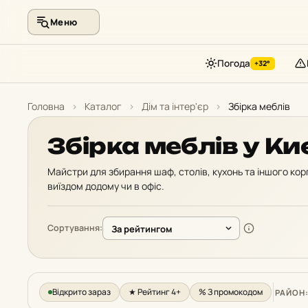
Меню
Погода
+32°
Перейти
до
Головна
›
Каталог
›
Дім та інтер'єр
›
Збірка меблів
контенту
Збірка меблів у Ки
Майстри для збирання шаф, столів, кухонь та іншого кор
виїздом додому чи в офіс.
Сортування:
Відкрито зараз
★ Рейтинг 4+
% З промокодом
РАЙОН