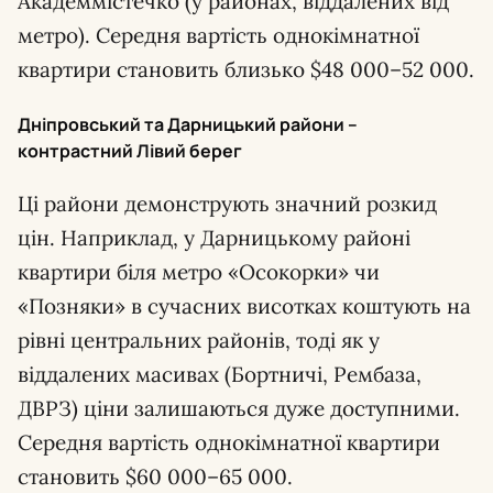
Академмістечко (у районах, віддалених від
метро). Середня вартість однокімнатної
квартири становить близько $48 000–52 000.
Дніпровський та Дарницький райони –
контрастний Лівий берег
Ці райони демонструють значний розкид
цін. Наприклад, у Дарницькому районі
квартири біля метро «Осокорки» чи
«Позняки» в сучасних висотках коштують на
рівні центральних районів, тоді як у
віддалених масивах (Бортничі, Рембаза,
ДВРЗ) ціни залишаються дуже доступними.
Середня вартість однокімнатної квартири
становить $60 000–65 000.