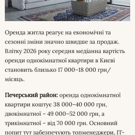
Оренда житла реагує на економічні та
сезонні зміни значно швидше за продаж.
Влітку 2026 року середня медіанна вартість
оренди однокімнатної квартири в Києві
становить близько 17 000–18 000 грн/
місяць.
Печерський район:
оренда однокімнатної
квартири коштує 38 000–40 000 грн,
двокімнатної – 49 000–52 000 грн, а
трикімнатної – від 70 000 грн. Основний
попит тут забезпечують топменеджери, IT-