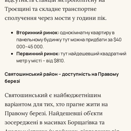
Троєщині та складне транспортне
сполучення через мости у години пік.
Вторинний ринок:
однокімнатну квартиру в
панельному будинку тут можна придбати за $40
000–45 000.
Первинний ринок:
тут найдешевший квадратний
метр у місті – від $810.
Святошинський район – доступність на Правому
березі
Святошинський є найбюджетнішим
варіантом для тих, хто прагне жити на
Правому березі. Найдешевші об’єкти
зосереджені в масивах Борщагівка та