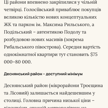
Ці райони впевнено закріпилися у чільній
четвірці. Голосіївський приваблює покупців
великою кількістю нових концептуальних
ЖК та парком ім. Максима Рильського, а
Подільський – автентикою Подолу та
розбудовою нових масивів (зокрема
Рибальського півострова). Середня вартість
однокімнатної квартири тут становить $75
000–80 000.
Деснянський район – доступний мінімум
Деснянський район (мікрорайони Троєщина
та Лісовий) залишається найдешевшим у
столиці. Головна причина низької ціни –
відсутність станцій метрополітену на