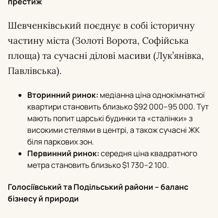
престиж
Шевченківський поєднує в собі історичну
частину міста (Золоті Ворота, Софійська
площа) та сучасні ділові масиви (Лук’янівка,
Павлівська).
Вторинний ринок:
медіанна ціна однокімнатної
квартири становить близько $92 000–95 000. Тут
мають попит царські будинки та «сталінки» з
високими стелями в центрі, а також сучасні ЖК
біля паркових зон.
Первинний ринок:
середня ціна квадратного
метра становить близько $1 730–2 100.
Голосіївський та Подільський райони – баланс
бізнесу й природи