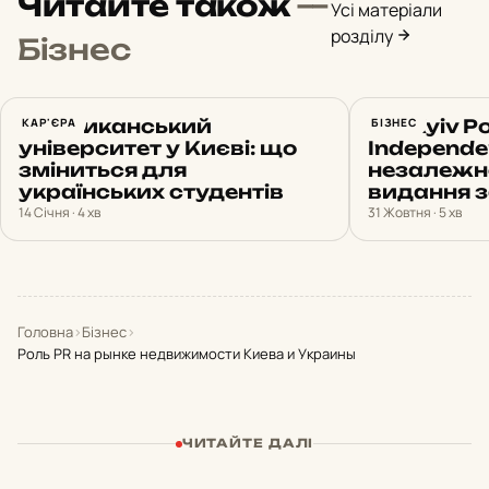
Читайте також
—
Усі матеріали
розділу
Бізнес
Американський
КАР'ЄРА
Від Kyiv P
БІЗНЕС
університет у Києві: що
Independe
зміниться для
незалежн
українських студентів
видання з
14 Січня · 4 хв
31 Жовтня · 5 хв
Головна
›
Бізнес
›
Роль PR на рынке недвижимости Киева и Украины
ЧИТАЙТЕ ДАЛІ