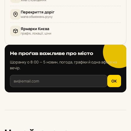
Перекриття доріг
мапа обмежень руху
Ярмарки Києва
графік, локації, ціни
Не проґав важливе про місто
Щоранку о 8:00 — 5 новин, погода, графіки й одна афіша на
вечір.
OK