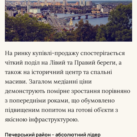
На ринку купівлі-продажу спостерігається
чіткий поділ на Лівий та Правий береги, а
також на історичний центр та спальні
масиви. Загалом медіанні ціни
демонструють помірне зростання порівняно
з попередніми роками, що обумовлено
підвищеним попитом на готові об’єкти з
якісною інфраструктурою.
Печерський район – абсолютний лідер