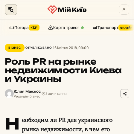
Мій Київ
Погода
Карта тривог
Транспорт
+32°
онлайн
Перейти
до
16 Квітня 2018, 09:00
БІЗНЕС
ОПУБЛІКОВАНО
контенту
Роль PR на рынке
недвижимости Киева
и Украины
Юлия Манжос
3 хв читання
Редакція · Бізнес
Н
еобходим ли PR для украинского
рынка недвижимости, в чем его