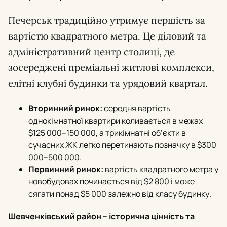
Печерськ традиційно утримує першість за
вартістю квадратного метра. Це діловий та
адміністративний центр столиці, де
зосереджені преміальні житлові комплекси,
елітні клубні будинки та урядовий квартал.
Вторинний ринок:
середня вартість
однокімнатної квартири коливається в межах
$125 000–150 000, а трикімнатні об’єкти в
сучасних ЖК легко перетинають позначку в $300
000–500 000.
Первинний ринок:
вартість квадратного метра у
новобудовах починається від $2 800 і може
сягати понад $5 000 залежно від класу будинку.
Шевченківський район – історична цінність та