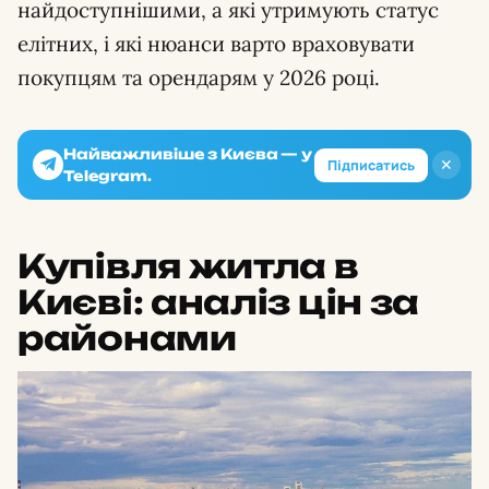
найдоступнішими, а які утримують статус
елітних, і які нюанси варто враховувати
покупцям та орендарям у 2026 році.
Найважливіше з Києва — у
✕
Підписатись
Telegram.
Купівля житла в
Києві: аналіз цін за
районами