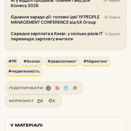
AI у відділі продажів: повний гайд для
24 Червня
бізнесу 2026
Єднання заради дії: головні ідеї 19’PEOPLE
26 Травня
MANAGEMENT CONFERENCE від KA Group
Середня зарплата в Києві: у скільки разів IT
14 Грудня
перевищує зарплату вчителя
#PR
#бизнес
#девелопмент
#Маркетинг
#недвижимость
ПІДСУМУВАТИ:
0
0
КОРИСНО?
У МАТЕРІАЛІ