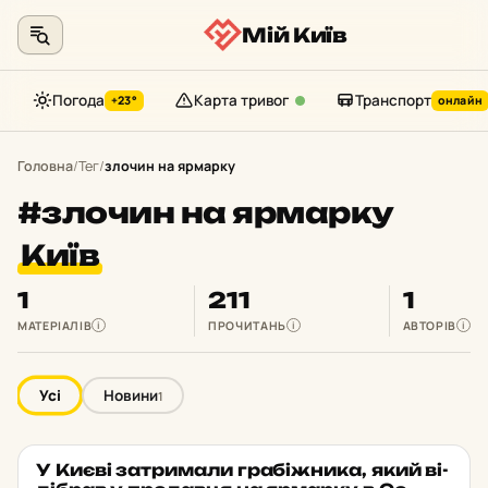
Мій Київ
Погода
Карта тривог
Транспорт
+23°
онлайн
Перейти
до
Головна
/
Тег
/
злочин на ярмарку
контенту
#злочин на ярмарку
Київ
1
211
1
МАТЕРІАЛІВ
ПРОЧИТАНЬ
АВТОРІВ
i
i
i
Усі
Новини
1
У Києві зат­ри­ма­ли гра­біж­ни­ка, який ві­
НОВИНИ
★ ОБРАНЕ