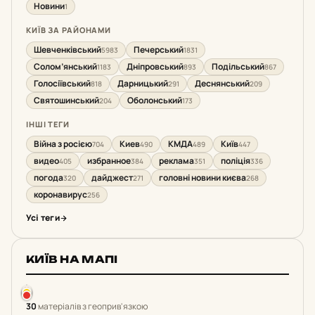
Новини
1
КИЇВ ЗА РАЙОНАМИ
Шевченківський
Печерський
5983
1831
Солом’янський
Дніпровський
Подільський
1183
893
867
Голосіївський
Дарницький
Деснянський
818
291
209
Святошинський
Оболонський
204
173
ІНШІ ТЕГИ
Війна з росією
Киев
КМДА
Київ
704
490
489
447
видео
избранное
реклама
поліція
405
384
351
336
погода
дайджест
головні новини києва
320
271
268
коронавирус
256
Усі теги
КИЇВ НА МАПІ
30
матеріалів з геоприв'язкою