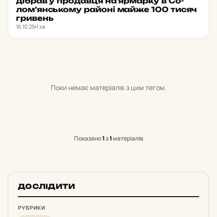
д­іб­рав у про­дав­ця на яр­мар­ку в Со­
лом’ян­сько­му районі майже 100 тисяч
гри­вень
16.10.25
1 хв
Поки немає матеріалів з цим тегом.
Показано
1
з
1
матеріалів
ДОСЛІДИТИ
РУБРИКИ