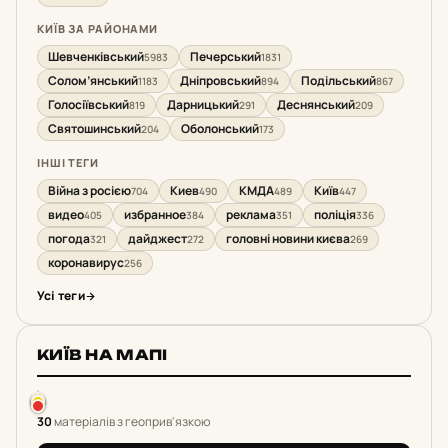
КИЇВ ЗА РАЙОНАМИ
Шевченківський
Печерський
5983
1831
Солом’янський
Дніпровський
Подільський
1183
894
867
Голосіївський
Дарницький
Деснянський
819
291
209
Святошинський
Оболонський
204
173
ІНШІ ТЕГИ
Війна з росією
Киев
КМДА
Київ
704
490
489
447
видео
избранное
реклама
поліція
405
384
351
336
погода
дайджест
головні новини києва
321
272
269
коронавирус
256
Усі теги
КИЇВ НА МАПІ
30
матеріалів з геоприв'язкою