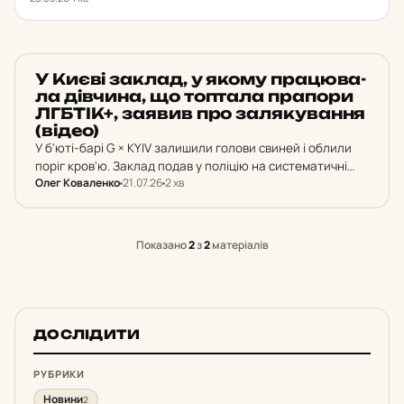
НОВИНИ
У Києві заклад, у якому пра­цю­ва­
ла дів­чи­на, що топ­та­ла пра­по­ри
ЛГБТІК+, заявив про за­ля­ку­ван­ня
(відео)
У б'юті-барі G × KYIV залишили голови свиней і облили
поріг кров'ю. Заклад подав у поліцію на систематичні
Олег Коваленко
21.07.26
2 хв
залякування та погрози працівникам. Кримінальне
провадження за хуліганство.
Показано
2
з
2
матеріалів
ДОСЛІДИТИ
РУБРИКИ
Новини
2