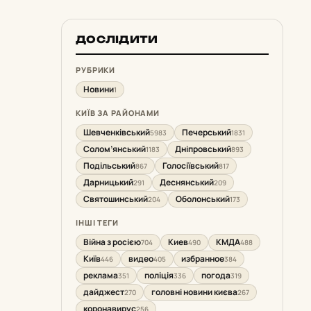
ДОСЛІДИТИ
РУБРИКИ
Новини
1
КИЇВ ЗА РАЙОНАМИ
Шевченківський
Печерський
5983
1831
Солом’янський
Дніпровський
1183
893
Подільський
Голосіївський
867
817
Дарницький
Деснянський
291
209
Святошинський
Оболонський
204
173
ІНШІ ТЕГИ
Війна з росією
Киев
КМДА
704
490
488
Київ
видео
избранное
446
405
384
реклама
поліція
погода
351
336
319
дайджест
головні новини києва
270
267
коронавирус
256