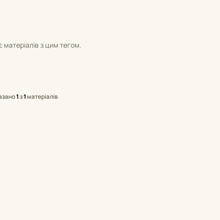
 матеріалів з цим тегом.
азано
1
з
1
матеріалів