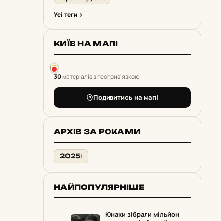
Усі теги
КИЇВ НА МАПІ
30
матеріалів з геоприв'язкою
Подивитись на мапі
АРХІВ ЗА РОКАМИ
2025
1
НАЙПОПУЛЯРНІШЕ
Юнаки зібрали мільйон