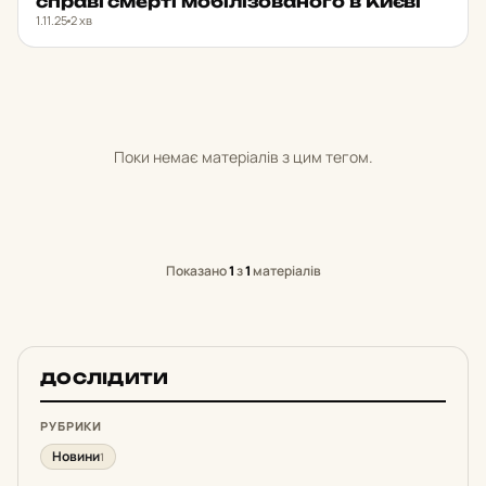
справі смерті мо­бі­лі­зо­ва­но­го в Києві
1.11.25
2 хв
Поки немає матеріалів з цим тегом.
Показано
1
з
1
матеріалів
ДОСЛІДИТИ
РУБРИКИ
Новини
1