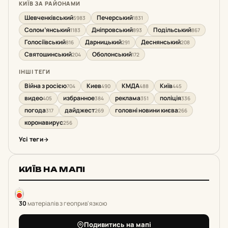
КИЇВ ЗА РАЙОНАМИ
Шевченківський
Печерський
5983
1831
Солом’янський
Дніпровський
Подільський
1183
893
867
Голосіївський
Дарницький
Деснянський
816
291
208
Святошинський
Оболонський
204
172
ІНШІ ТЕГИ
Війна з росією
Киев
КМДА
Київ
704
490
488
445
видео
избранное
реклама
поліція
405
384
351
336
погода
дайджест
головні новини києва
317
269
266
коронавирус
256
Усі теги
КИЇВ НА МАПІ
30
матеріалів з геоприв'язкою
Подивитись на мапі