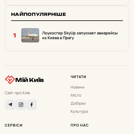
НАЙПОПУЛЯРНІШЕ
Лоукостер SkyUp запускает авиарейсы
1
из Киева в Прагу
ЧИТАТИ
Мій Київ
Новини
Сайт про Київ
Місто
Добірки
Культура
СЕРВІСИ
ПРО НАС