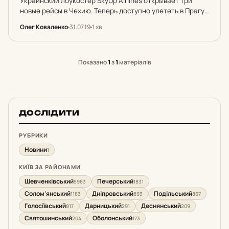
Украинский лоукостер SkyUp Airlines открывает три
новые рейсы в Чехию. Теперь доступно улететь в Прагу
можно из Львова и Харькова, а в Пардубице из Киева.
Олег Коваленко
31.07.19
1 хв
Показано
1
з
1
матеріалів
ДОСЛІДИТИ
РУБРИКИ
Новини
1
КИЇВ ЗА РАЙОНАМИ
Шевченківський
Печерський
5983
1831
Солом’янський
Дніпровський
Подільський
1183
893
867
Голосіївський
Дарницький
Деснянський
817
291
209
Святошинський
Оболонський
204
173