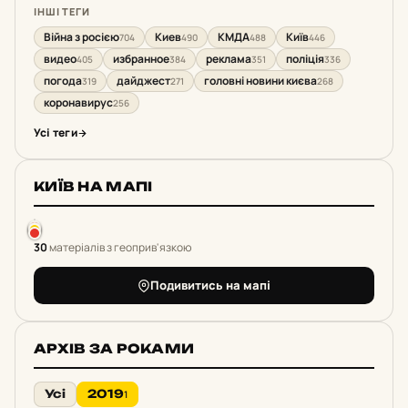
ІНШІ ТЕГИ
Війна з росією
Киев
КМДА
Київ
704
490
488
446
видео
избранное
реклама
поліція
405
384
351
336
погода
дайджест
головні новини києва
319
271
268
коронавирус
256
Усі теги
КИЇВ НА МАПІ
30
матеріалів з геоприв'язкою
Подивитись на мапі
АРХІВ ЗА РОКАМИ
Усі
2019
1