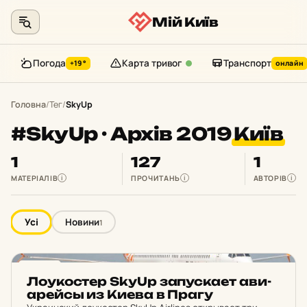
Мій Київ
Погода
Карта тривог
Транспорт
+19°
онлайн
Перейти
до
Головна
/
Тег
/
SkyUp
контенту
#SkyUp · Архів 2019
Київ
1
127
1
МАТЕРІАЛІВ
ПРОЧИТАНЬ
АВТОРІВ
i
i
i
Усі
Новини
1
НОВИНИ
Ло­у­кос­тер SkyUp за­пус­ка­ет ави­
а­рейсы из Киева в Прагу