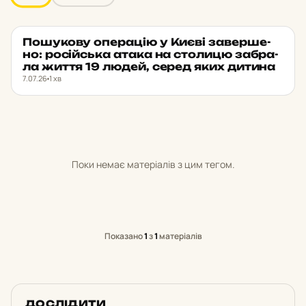
По­шу­ко­ву опе­ра­цію у Києві за­вер­ше­
НОВИНИ
★ ОБРАНЕ
но: ро­сій­ська атака на сто­ли­цю заб­ра­
ла життя 19 людей, серед яких дитина
7.07.26
1 хв
Поки немає матеріалів з цим тегом.
Показано
1
з
1
матеріалів
ДОСЛІДИТИ