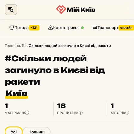
Мій Київ
Погода
Карта тривог
Транспорт
+32°
онлайн
Перейти
до
Головна
/
Тег
/
Скільки людей загинуло в Києві від ракети
контенту
#Скільки людей
загинуло в Києві від
ракети
Київ
1
18
1
МАТЕРІАЛІВ
ПРОЧИТАНЬ
АВТОРІВ
i
i
i
Усі
Новини
1