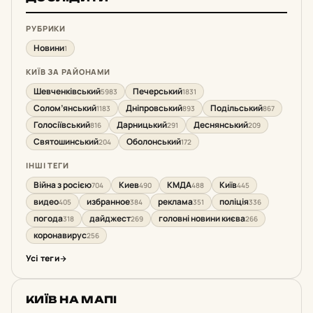
РУБРИКИ
Новини
1
КИЇВ ЗА РАЙОНАМИ
Шевченківський
Печерський
5983
1831
Солом’янський
Дніпровський
Подільський
1183
893
867
Голосіївський
Дарницький
Деснянський
816
291
209
Святошинський
Оболонський
204
172
ІНШІ ТЕГИ
Війна з росією
Киев
КМДА
Київ
704
490
488
445
видео
избранное
реклама
поліція
405
384
351
336
погода
дайджест
головні новини києва
318
269
266
коронавирус
256
Усі теги
КИЇВ НА МАПІ