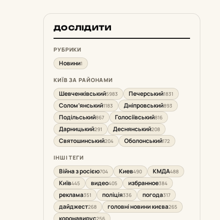
ДОСЛІДИТИ
РУБРИКИ
Новини
1
КИЇВ ЗА РАЙОНАМИ
Шевченківський
Печерський
5983
1831
Солом’янський
Дніпровський
1183
893
Подільський
Голосіївський
867
816
Дарницький
Деснянський
291
208
Святошинський
Оболонський
204
172
ІНШІ ТЕГИ
Війна з росією
Киев
КМДА
704
490
488
Київ
видео
избранное
445
405
384
реклама
поліція
погода
351
336
317
дайджест
головні новини києва
268
265
коронавирус
256