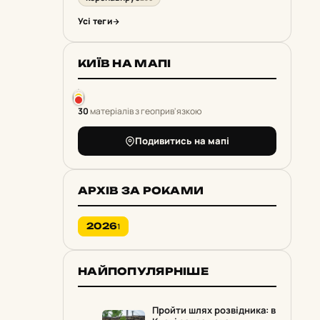
Усі теги
КИЇВ НА МАПІ
30
матеріалів з геоприв'язкою
Подивитись на мапі
АРХІВ ЗА РОКАМИ
2026
1
НАЙПОПУЛЯРНІШЕ
Пройти шлях розвідника: в