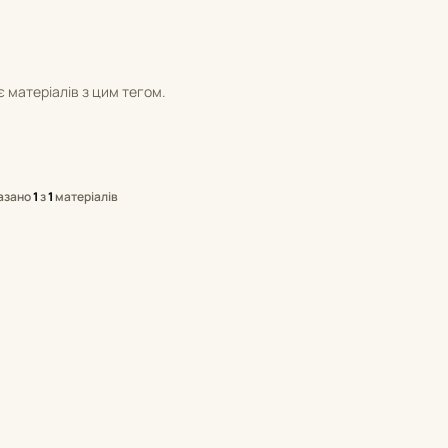
 матеріалів з цим тегом.
азано
1
з
1
матеріалів