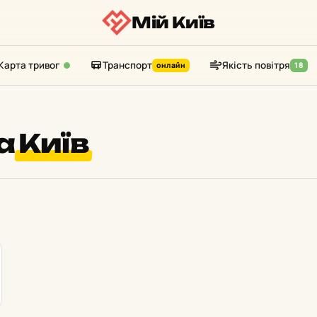
Мій Київ
Карта тривог
Транспорт
Якість повітря
онлайн
18
а
Київ