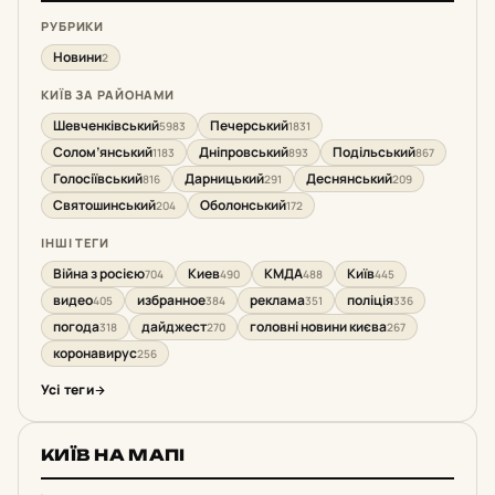
РУБРИКИ
Новини
2
КИЇВ ЗА РАЙОНАМИ
Шевченківський
Печерський
5983
1831
Солом’янський
Дніпровський
Подільський
1183
893
867
Голосіївський
Дарницький
Деснянський
816
291
209
Святошинський
Оболонський
204
172
ІНШІ ТЕГИ
Війна з росією
Киев
КМДА
Київ
704
490
488
445
видео
избранное
реклама
поліція
405
384
351
336
погода
дайджест
головні новини києва
318
270
267
коронавирус
256
Усі теги
КИЇВ НА МАПІ