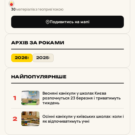
30
матеріалів з геоприв'язкою
Подивитись на мапі
АРХІВ ЗА РОКАМИ
2026
2025
1
1
НАЙПОПУЛЯРНІШЕ
Весняні канікули у школах Києва
1
розпочнуться 23 березня і триватимуть
тиждень
Осінні канікули у київських школах: коли і
2
як відпочиватимуть учні