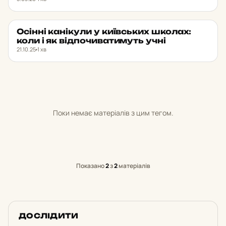
Осінні ка­ні­ку­ли у ки­їв­ських школах:
НОВИНИ
★ ОБРАНЕ
коли і як від­по­чи­ва­ти­муть учні
21.10.25
1 хв
Поки немає матеріалів з цим тегом.
Показано
2
з
2
матеріалів
ДОСЛІДИТИ