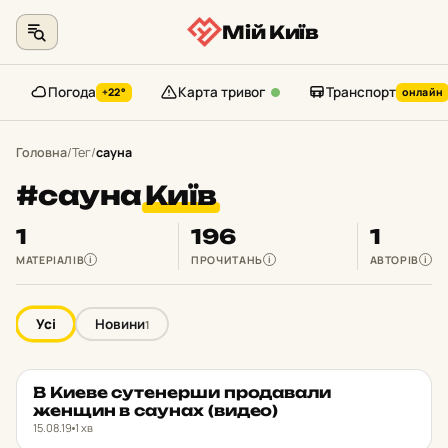
Мій Київ
Погода
Карта тривог
Транспорт
+22°
онлайн
Перейти
до
Головна
/
Тег
/
сауна
контенту
#сауна
Київ
1
196
1
МАТЕРІАЛІВ
ПРОЧИТАНЬ
АВТОРІВ
i
i
i
Усі
Новини
1
В Киеве су­те­нер­ши про­да­ва­ли
НОВИНИ
★ ОБРАНЕ
женщин в саунах (видео)
15.08.19
1 хв