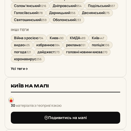
Солом’янський
Дніпровський
Подільський
1216
954
937
Голосіївський
Дарницький
Деснянський
878
356
275
Святошинський
Оболонський
259
233
ІНШІ ТЕГИ
Війна з росією
Киев
КМДА
Київ
704
490
489
447
видео
избранное
реклама
поліція
405
384
351
336
погода
дайджест
головні новини києва
321
273
270
коронавирус
256
Усі теги
КИЇВ НА МАПІ
30
матеріалів з геоприв'язкою
Подивитись на мапі