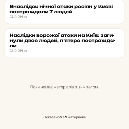
Внас­лі­док нічної атаки росіян у Києві
НОВИНИ
★ ОБРАНЕ
пос­траж­да­ли 7 людей
23.10.25
1 хв
Нас­лід­ки во­ро­жої атаки на Київ: за­ги­
НОВИНИ
★ ОБРАНЕ
ну­ли двоє людей, п’ятеро пос­траж­да­
ли
22.10.25
1 хв
Поки немає матеріалів з цим тегом.
Показано
2
з
2
матеріалів