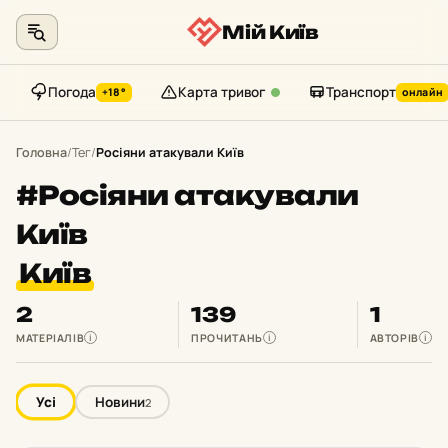
Мій Київ
Погода
Карта тривог
Транспорт
+18°
онлайн
Перейти
до
Головна
/
Тег
/
Росіяни атакували Київ
контенту
#Росіяни атакували
Київ
Київ
2
139
1
МАТЕРІАЛІВ
ПРОЧИТАНЬ
АВТОРІВ
i
i
i
Усі
Новини
2