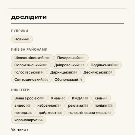
ДОСЛІДИТИ
РУБРИКИ
Новини
2
КИЇВ ЗА РАЙОНАМИ
Шевченківський
Печерський
5983
1830
Солом’янський
Дніпровський
Подільський
1183
893
867
Голосіївський
Дарницький
Деснянський
814
291
207
Святошинський
Оболонський
204
171
ІНШІ ТЕГИ
Війна з росією
Киев
КМДА
Київ
704
490
488
444
видео
избранное
реклама
поліція
405
384
351
336
погода
дайджест
головні новини києва
316
268
265
коронавирус
256
Усі теги