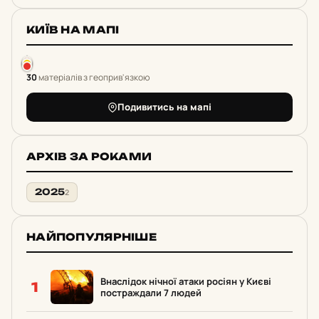
КИЇВ НА МАПІ
30
матеріалів з геоприв'язкою
Подивитись на мапі
АРХІВ ЗА РОКАМИ
2025
2
НАЙПОПУЛЯРНІШЕ
Внаслідок нічної атаки росіян у Києві
1
постраждали 7 людей